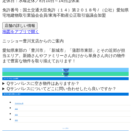
定休日：
水曜定休／8月10日～14日は休業
免許番号：
国土交通大臣免許（１４）第２０１８号
/
（公社）愛知県
宅地建物取引業協会会員
/
東海不動産公正取引協議会加盟
店舗の詳しい情報
地図をアプリで開く
ニッショー豊川支店からのご案内
愛知県東部の「豊川市」「新城市」「蒲郡市東部」とその近郊が担
当エリア。新婚さんやファミリーさん向けから単身さん向けの物件
まで豊富な物件を取り揃えております！
フォームで
来店予約
（無料）
フォームで
空室確認
（無料）
サンパレスのよくある質問
Q
サンパレスに空き物件はありますか？
Q
サンパレスについてどこに問い合わせしたら良いですか？
豊川市の物件を間取りから探す
ワンルーム・1K
1LDK
2LDK
3LDK
もっと見る