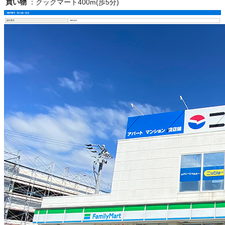
買い物
：
クックマート400m(歩5分)
物件番号・取り扱い支店
物件番号
3801323