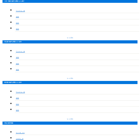
三河一宮駅の物件を間取りから探す
ワンルーム・1K
1LDK
2LDK
3LDK
もっと見る
長山駅の物件を間取りから探す
ワンルーム・1K
1LDK
2LDK
3LDK
もっと見る
豊川駅の物件を間取りから探す
ワンルーム・1K
1LDK
2LDK
3LDK
もっと見る
周辺の物件情報
ヴィーダ ４１
パーチェ Ｂ