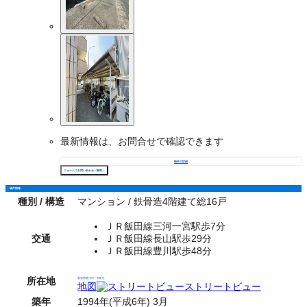
最新情報は、お問合せで確認できます
物件の詳細
フォームでお問い合わせ（無料）
物件情報
種別 / 構造
マンション / 鉄骨造4階建て総16戸
ＪＲ飯田線三河一宮駅歩7分
交通
ＪＲ飯田線長山駅歩29分
ＪＲ飯田線豊川駅歩48分
所在地
愛知県豊川市一宮町社
地図
ストリートビュー
築年
1994年(平成6年) 3月