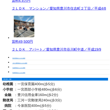
賃料
4.9万円
２ＬＤＫ マンション／愛知県豊川市住吉町２丁目／平成4/8
賃料
49,500円
２ＬＤＫ アパート／愛知県豊川市谷川町中道／平成19/9
豊川市周辺の２ＬＤＫの物件
三河一宮駅周辺の２ＬＤＫの物件
長山駅周辺の２ＬＤＫの物件
豊川駅周辺の２ＬＤＫの物件
周辺の暮らし情報
幼稚園
：
一宮保育園400m(歩5分)
小学校
：
一宮西部小学校480m(歩6分)
金融
：
豊川信用金庫160m(歩2分)
郵便局
：
三河一宮郵便局240m(歩3分)
病院
：
今泉医院400m(歩5分)