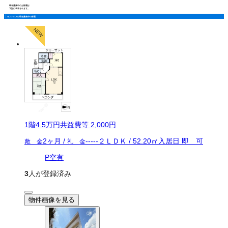
現在募集中のお部屋は
下記に表示されます。
サンパレスの現在募集中の部屋
1
階
4.5万
円
共益費等
2,000円
2ヶ月
/
-----
２ＬＤＫ
/
52.20
㎡
入居日
即 可
敷 金
礼 金
P空有
3
人が登録済み
物件画像を見る