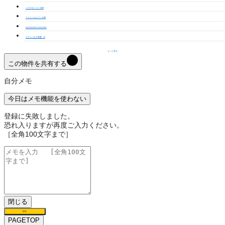
ハラマキハイツＧ棟
ファミールメゾンＡ棟
ELEGANCE SAKURA
グランパルク東豊 B
もっと見る
この物件を共有する
自分メモ
今日はメモ機能を使わない
登録に失敗しました。
恐れ入りますが再度ご入力ください。
［全角100文字まで］
閉じる
保存
PAGETOP