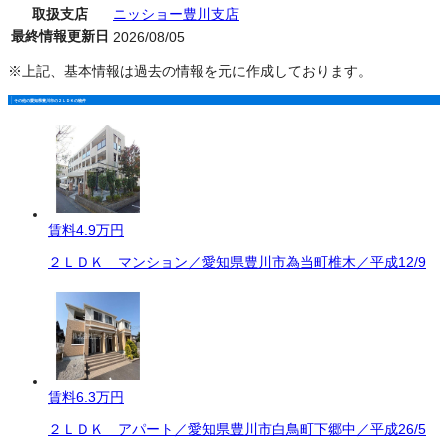
取扱支店
ニッショー豊川支店
最終情報更新日
2026/08/05
※上記、基本情報は過去の情報を元に作成しております。
その他の愛知県豊川市の２ＬＤＫの物件
賃料
4.9万円
２ＬＤＫ マンション／愛知県豊川市為当町椎木／平成12/9
賃料
6.3万円
２ＬＤＫ アパート／愛知県豊川市白鳥町下郷中／平成26/5