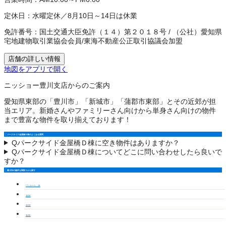
定休日：
水曜定休／8月10日～14日は休業
免許番号：
国土交通大臣免許（１４）第２０１８号
/
（公社）愛知県
宅地建物取引業協会会員
/
東海不動産公正取引協議会加盟
店舗の詳しい情報
地図をアプリで開く
ニッショー豊川支店からのご案内
愛知県東部の「豊川市」「新城市」「蒲郡市東部」とその近郊が担
当エリア。新婚さんやファミリーさん向けから単身さん向けの物件
まで豊富な物件を取り揃えております！
パークサイド金屋橋Ｄ棟のよくある質問
Q
パークサイド金屋橋Ｄ棟に空き物件はありますか？
Q
パークサイド金屋橋Ｄ棟についてどこに問い合わせしたら良いで
すか？
豊川市の物件を間取りから探す
ワンルーム・1K
1LDK
2LDK
3LDK