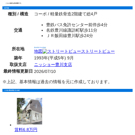
こちらの物件は現在満室です。
物件情報
種別 / 構造
コーポ / 軽量鉄骨造2階建て総4戸
豊鉄バス免許センター前停歩4分
交通
名鉄豊川線諏訪町駅歩11分
ＪＲ飯田線豊川駅歩24分
所在地
愛知県豊川市金屋橋町
地図
ストリートビュー
築年
1993年(平成5年) 9月
取扱支店
ニッショー豊川支店
最終情報更新日
2026/07/10
※上記、基本情報は過去の情報を元に作成しております。
その他の愛知県豊川市の物件
賃料
6.8万円