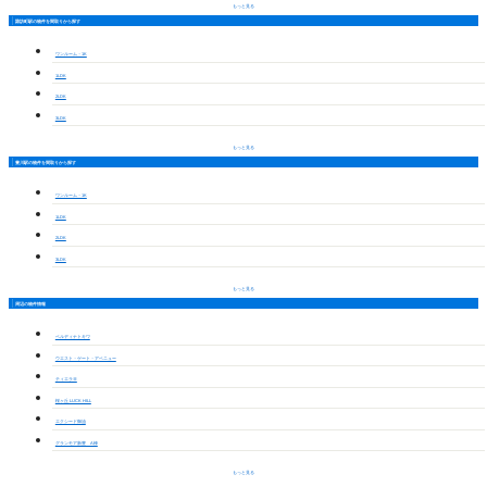
もっと見る
諏訪町駅の物件を間取りから探す
ワンルーム・1K
1LDK
2LDK
3LDK
もっと見る
豊川駅の物件を間取りから探す
ワンルーム・1K
1LDK
2LDK
3LDK
もっと見る
周辺の物件情報
ベルディナトキワ
ウエスト・ゲート・アベニュー
ティエラⅢ
桜ヶ丘 LUCK HILL
エクシード御油
グランモア新豊 A棟
もっと見る