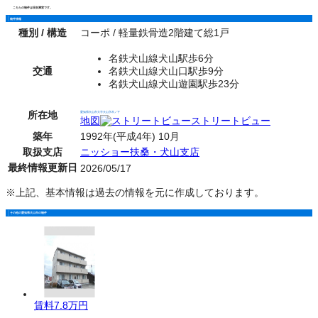
こちらの物件は現在満室です。
物件情報
種別 / 構造
コーポ / 軽量鉄骨造2階建て総1戸
名鉄犬山線犬山駅歩6分
交通
名鉄犬山線犬山口駅歩9分
名鉄犬山線犬山遊園駅歩23分
所在地
愛知県犬山市大字犬山字木ノ下
地図
ストリートビュー
築年
1992年(平成4年) 10月
取扱支店
ニッショー扶桑・犬山支店
最終情報更新日
2026/05/17
※上記、基本情報は過去の情報を元に作成しております。
その他の愛知県犬山市の物件
賃料
7.8万円