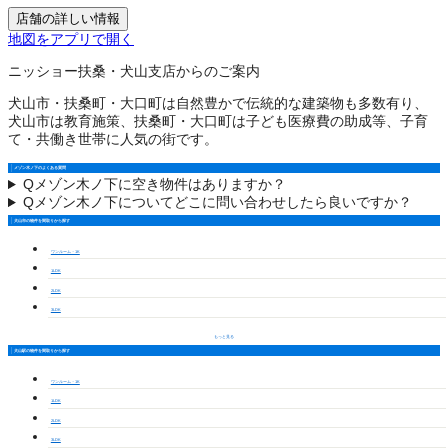
店舗の詳しい情報
地図をアプリで開く
ニッショー扶桑・犬山支店からのご案内
犬山市・扶桑町・大口町は自然豊かで伝統的な建築物も多数有り、
犬山市は教育施策、扶桑町・大口町は子ども医療費の助成等、子育
て・共働き世帯に人気の街です。
メゾン木ノ下のよくある質問
Q
メゾン木ノ下に空き物件はありますか？
Q
メゾン木ノ下についてどこに問い合わせしたら良いですか？
犬山市の物件を間取りから探す
ワンルーム・1K
1LDK
2LDK
3LDK
もっと見る
犬山駅の物件を間取りから探す
ワンルーム・1K
1LDK
2LDK
3LDK