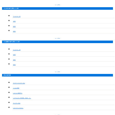
もっと見る
犬山口駅の物件を間取りから探す
ワンルーム・1K
1LDK
2LDK
3LDK
もっと見る
犬山遊園駅の物件を間取りから探す
ワンルーム・1K
1LDK
2LDK
3LDK
もっと見る
周辺の物件情報
ＥＡＳＴ ＣＯＵＲＴ 犬山
ジュセル高見
レオパレス橋爪中Ⅱ
パドマヒルズ（PADMA HILLS ４）
キャスティ犬山
レオパレスしろひがし