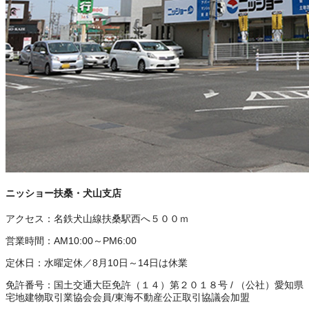
ニッショー扶桑・犬山支店
アクセス：
名鉄犬山線扶桑駅西へ５００ｍ
営業時間：
AM10:00～PM6:00
定休日：
水曜定休／8月10日～14日は休業
免許番号：
国土交通大臣免許（１４）第２０１８号
/
（公社）愛知県
宅地建物取引業協会会員
/
東海不動産公正取引協議会加盟