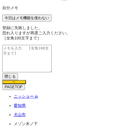
もっと見る
自分メモ
今日はメモ機能を使わない
登録に失敗しました。
恐れ入りますが再度ご入力ください。
［全角100文字まで］
閉じる
保存
PAGETOP
ニッショー.jp
愛知県
犬山市
メゾン木ノ下