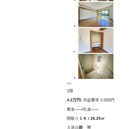
1
階
4.2万
円
/ 共益費等
3,000円
敷金
-----
/
礼金
-----
間取り
１Ｋ
/
26.25
㎡
入居日
即 可