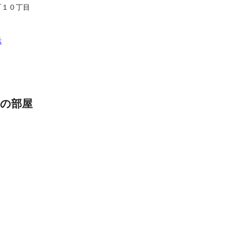
町１０丁目
示
の部屋