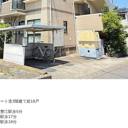
リート造3階建て総18戸
蟹江駅歩5分
駅歩17分
駅歩18分