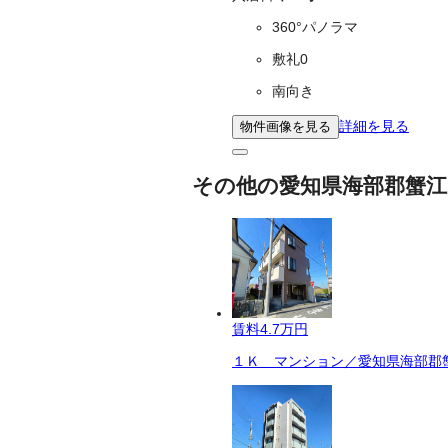
360°パノラマ
敷礼0
南向き
詳細を見る
物件画像を見る
その他の愛知県海部郡蟹江
賃料
4.7万円
１Ｋ マンション／愛知県海部郡蟹