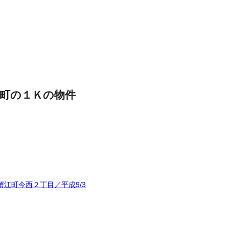
町の１Ｋの物件
江町今西２丁目／平成9/3