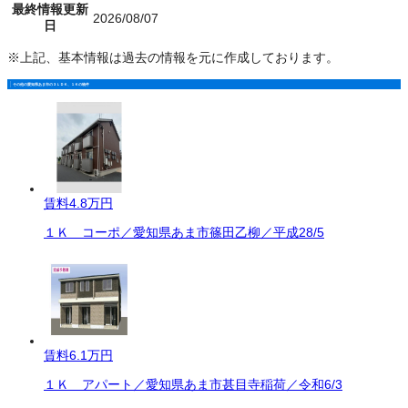
最終情報更新
2026/08/07
日
※上記、基本情報は過去の情報を元に作成しております。
その他の愛知県あま市の３ＬＤＫ、１Ｋの物件
賃料
4.8万円
１Ｋ コーポ／愛知県あま市篠田乙柳／平成28/5
賃料
6.1万円
１Ｋ アパート／愛知県あま市甚目寺稲荷／令和6/3