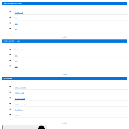
中村公園駅の物件を間取りから探す
ワンルーム・1K
1LDK
2LDK
3LDK
もっと見る
七宝駅の物件を間取りから探す
ワンルーム・1K
1LDK
2LDK
3LDK
もっと見る
周辺の物件情報
グラン・エスポワール
エスポワール七宝
サンシャイン花の木
プリウス・アミティ
グレイスフルⅠ
クレールＮ
もっと見る