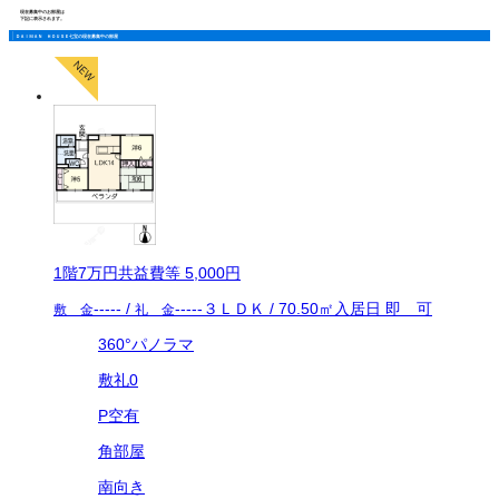
現在募集中のお部屋は
下記に表示されます。
ＤＡＩＭＡＮ ＨＯＵＳＥ七宝の現在募集中の部屋
1
階
7万
円
共益費等
5,000円
-----
/
-----
３ＬＤＫ
/
70.50
㎡
入居日
即 可
敷 金
礼 金
360°パノラマ
敷礼0
P空有
角部屋
南向き