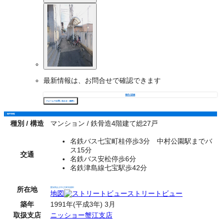
最新情報は、お問合せで確認できます
物件の詳細
フォームでお問い合わせ（無料）
物件情報
種別 / 構造
マンション / 鉄骨造4階建て総27戸
名鉄バス七宝町桂停歩3分 中村公園駅までバ
ス15分
交通
名鉄バス安松停歩6分
名鉄津島線七宝駅歩42分
所在地
愛知県あま市七宝町桂親田
地図
ストリートビュー
築年
1991年(平成3年) 3月
取扱支店
ニッショー蟹江支店