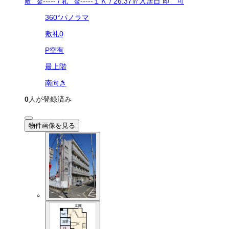
-----
/
-----
１Ｋ
/
26.37
㎡
入居日
即 可
敷 金
礼 金
360°パノラマ
敷礼0
P空有
最上階
南向き
0
人が登録済み
物件画像を見る