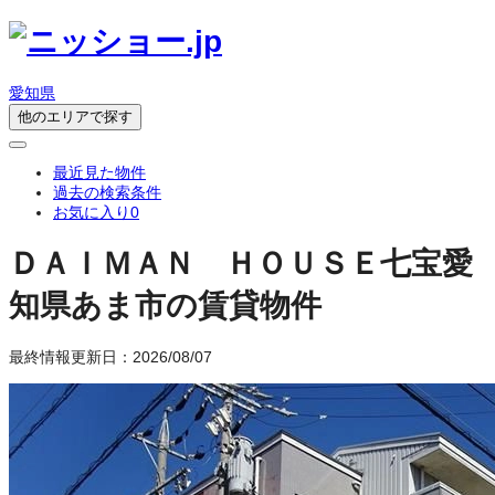
愛知県
他のエリアで探す
最近見た物件
過去の検索条件
お気に入り
0
ＤＡＩＭＡＮ ＨＯＵＳＥ七宝
愛
知県あま市の賃貸物件
最終情報更新日：2026/08/07