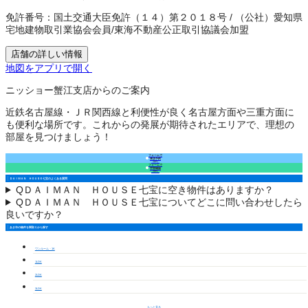
免許番号：
国土交通大臣免許（１４）第２０１８号
/
（公社）愛知県
宅地建物取引業協会会員
/
東海不動産公正取引協議会加盟
店舗の詳しい情報
地図をアプリで開く
ニッショー蟹江支店からのご案内
近鉄名古屋線・ＪＲ関西線と利便性が良く名古屋方面や三重方面に
も便利な場所です。これからの発展が期待されたエリアで、理想の
部屋を見つけましょう！
フォームで
来店予約
（無料）
フォームで
空室確認
（無料）
ＤＡＩＭＡＮ ＨＯＵＳＥ七宝のよくある質問
Q
ＤＡＩＭＡＮ ＨＯＵＳＥ七宝に空き物件はありますか？
Q
ＤＡＩＭＡＮ ＨＯＵＳＥ七宝についてどこに問い合わせしたら
良いですか？
あま市の物件を間取りから探す
ワンルーム・1K
1LDK
2LDK
3LDK
もっと見る