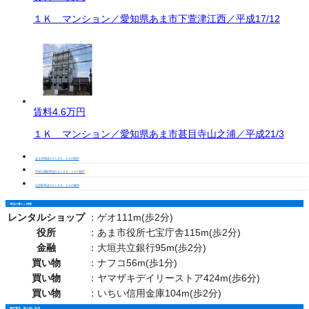
１Ｋ マンション／愛知県あま市下萱津江西／平成17/12
賃料
4.6万円
１Ｋ マンション／愛知県あま市甚目寺山之浦／平成21/3
あま市周辺の３ＬＤＫ、１Ｋの物件
中村公園駅周辺の３ＬＤＫ、１Ｋの物件
七宝駅周辺の３ＬＤＫ、１Ｋの物件
周辺の暮らし情報
レンタルショップ
：
ゲオ111m(歩2分)
役所
：
あま市役所七宝庁舎115m(歩2分)
金融
：
大垣共立銀行95m(歩2分)
買い物
：
ナフコ56m(歩1分)
買い物
：
ヤマザキデイリーストア424m(歩6分)
買い物
：
いちい信用金庫104m(歩2分)
物件番号・取り扱い支店