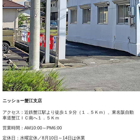
ニッショー蟹江支店
アクセス：
近鉄蟹江駅より徒歩１９分（１．５Ｋｍ）、東名阪自動
車道蟹江ＩＣ南へ１．５Ｋｍ
営業時間：
AM10:00～PM6:00
定休日：
水曜定休／8月10日～14日は休業