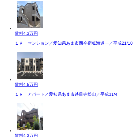
賃料
4.3万円
１Ｋ マンション／愛知県あま市西今宿狐海道一／平成21/10
賃料
4.5万円
１Ｒ アパート／愛知県あま市甚目寺松山／平成31/4
賃料
4.3万円