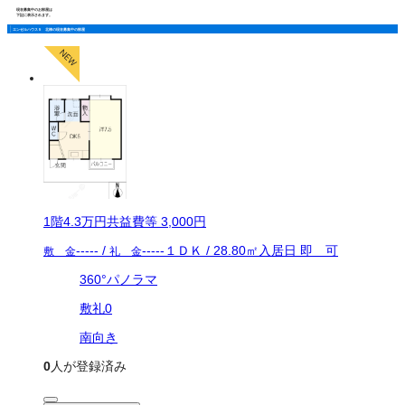
現在募集中のお部屋は
下記に表示されます。
エンゼルハウス５ 北棟の現在募集中の部屋
1
階
4.3万
円
共益費等
3,000円
-----
/
-----
１ＤＫ
/
28.80
㎡
入居日
即 可
敷 金
礼 金
360°パノラマ
敷礼0
南向き
0
人が登録済み