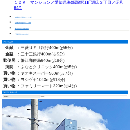
１ＤＫ マンション／愛知県海部郡蟹江町源氏３丁目／昭和
64/1
海部郡蟹江町周辺の１ＤＫの物件
近鉄蟹江駅周辺の１ＤＫの物件
蟹江駅周辺の１ＤＫの物件
戸田駅周辺の１ＤＫの物件
周辺の暮らし情報
金融
：
三菱ＵＦＪ銀行400m(歩5分)
金融
：
三十三銀行400m(歩5分)
郵便局
：
蟹江郵便局640m(歩8分)
病院
：
ふなとクリニック400m(歩5分)
買い物
：
ヤオキスーパー560m(歩7分)
買い物
：
ヨシヅヤ1040m(歩13分)
買い物
：
ファミリーマート320m(歩4分)
物件番号・取り扱い支店
物件番号
3202003