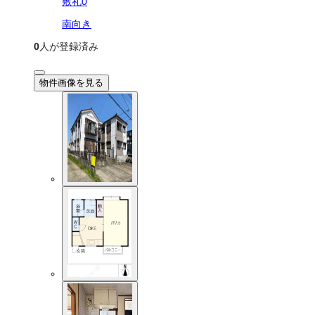
敷礼0
南向き
0
人が登録済み
物件画像を見る