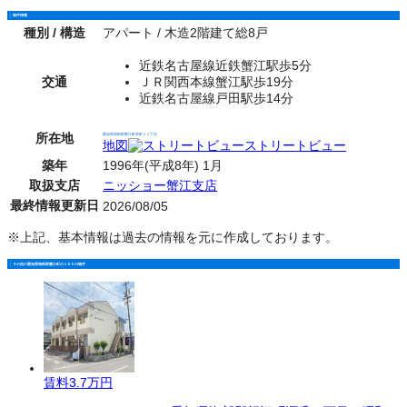
物件情報
種別 / 構造
アパート / 木造2階建て総8戸
近鉄名古屋線近鉄蟹江駅歩5分
交通
ＪＲ関西本線蟹江駅歩19分
近鉄名古屋線戸田駅歩14分
所在地
愛知県海部郡蟹江町本町１１丁目
地図
ストリートビュー
築年
1996年(平成8年) 1月
取扱支店
ニッショー蟹江支店
最終情報更新日
2026/08/05
※上記、基本情報は過去の情報を元に作成しております。
その他の愛知県海部郡蟹江町の１ＤＫの物件
賃料
3.7万円