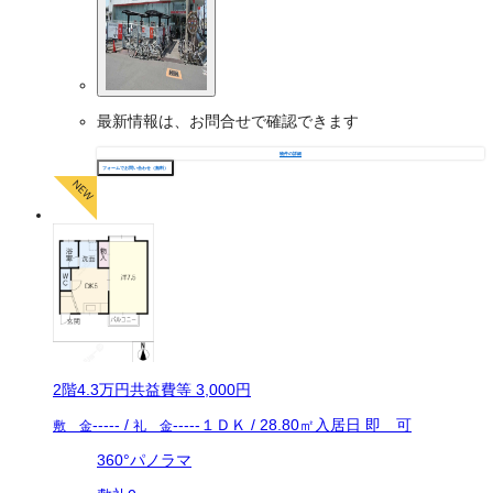
最新情報は、お問合せで確認できます
物件の詳細
フォームでお問い合わせ（無料）
2
階
4.3万
円
共益費等
3,000円
-----
/
-----
１ＤＫ
/
28.80
㎡
入居日
即 可
敷 金
礼 金
360°パノラマ