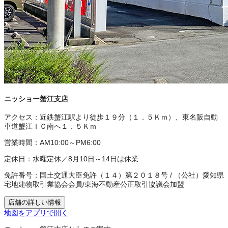
ニッショー蟹江支店
アクセス：
近鉄蟹江駅より徒歩１９分（１．５Ｋｍ）、東名阪自動
車道蟹江ＩＣ南へ１．５Ｋｍ
営業時間：
AM10:00～PM6:00
定休日：
水曜定休／8月10日～14日は休業
免許番号：
国土交通大臣免許（１４）第２０１８号
/
（公社）愛知県
宅地建物取引業協会会員
/
東海不動産公正取引協議会加盟
店舗の詳しい情報
地図をアプリで開く