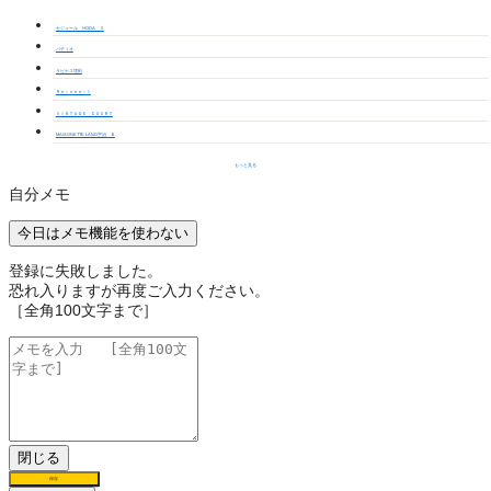
セジュール HODA Ⅱ
パティオ
ラビナス埋田
Ｒｅｉｎｈｅｉｔ
ＶＩＮＴＡＧＥ ＣＯＵＲＴ
MAISONETTE LAND宇治 Ｂ
もっと見る
自分メモ
今日はメモ機能を使わない
登録に失敗しました。
恐れ入りますが再度ご入力ください。
［全角100文字まで］
閉じる
保存