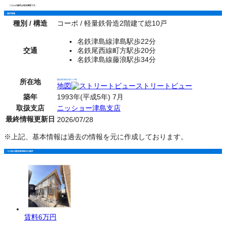
こちらの物件は現在満室です。
物件情報
種別 / 構造
コーポ / 軽量鉄骨造2階建て総10戸
名鉄津島線津島駅歩22分
交通
名鉄尾西線町方駅歩20分
名鉄津島線藤浪駅歩34分
所在地
愛知県津島市松ケ下町
地図
ストリートビュー
築年
1993年(平成5年) 7月
取扱支店
ニッショー津島支店
最終情報更新日
2026/07/28
※上記、基本情報は過去の情報を元に作成しております。
その他の愛知県津島市の物件
賃料
6万円