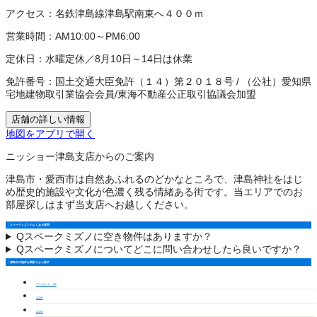
アクセス：
名鉄津島線津島駅南東へ４００ｍ
営業時間：
AM10:00～PM6:00
定休日：
水曜定休／8月10日～14日は休業
免許番号：
国土交通大臣免許（１４）第２０１８号
/
（公社）愛知県
宅地建物取引業協会会員
/
東海不動産公正取引協議会加盟
店舗の詳しい情報
地図をアプリで開く
ニッショー津島支店からのご案内
津島市・愛西市は自然あふれるのどかなところで、津島神社をはじ
め歴史的施設や文化が色濃く残る情緒ある街です。当エリアでのお
部屋探しはまず当支店へお越しください。
スペークミズノのよくある質問
Q
スペークミズノに空き物件はありますか？
Q
スペークミズノについてどこに問い合わせしたら良いですか？
津島市の物件を間取りから探す
ワンルーム・1K
1LDK
2LDK