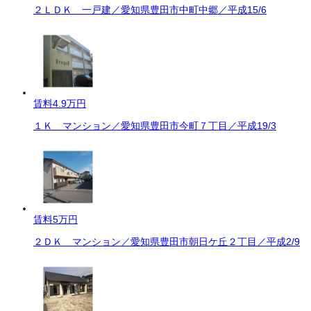
２ＬＤＫ 一戸建／愛知県豊田市中町中郷／平成15/6
賃料
4.9万円
１Ｋ マンション／愛知県豊田市今町７丁目／平成19/3
賃料
5万円
２ＤＫ マンション／愛知県豊田市朝日ケ丘２丁目／平成2/9