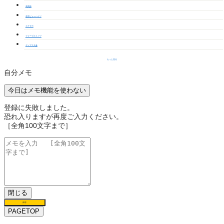
高岡苑
若宮ビューハイツ
エクセカ
フォーブルミノワ
ディアス大倉
もっと見る
自分メモ
今日はメモ機能を使わない
登録に失敗しました。
恐れ入りますが再度ご入力ください。
［全角100文字まで］
閉じる
保存
PAGETOP