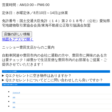
営業時間：
AM10:00～PM6:00
定休日：
水曜定休／8月10日～14日は休業
免許番号：
国土交通大臣免許（１４）第２０１８号
/
（公社）愛知県
宅地建物取引業協会会員
/
東海不動産公正取引協議会加盟
店舗の詳しい情報
地図をアプリで開く
ニッショー豊田支店からのご案内
自動車関連や豊田市内の会社に通勤の方や、豊田市に興味のある方
は要チェック！緑豊かで生活至便な豊田市内のお部屋をご提案・ご
提供させていただきます！
エクセレントのよくある質問
Q
エクセレントに空き物件はありますか？
Q
エクセレントについてどこに問い合わせしたら良いですか？
豊田市の物件を間取りから探す
ワンルーム・1K
1LDK
2LDK
3LDK