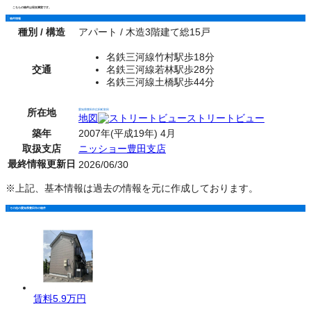
こちらの物件は現在満室です。
物件情報
種別 / 構造
アパート / 木造3階建て総15戸
名鉄三河線竹村駅歩18分
交通
名鉄三河線若林駅歩28分
名鉄三河線土橋駅歩44分
所在地
愛知県豊田市広田町富田
地図
ストリートビュー
築年
2007年(平成19年) 4月
取扱支店
ニッショー豊田支店
最終情報更新日
2026/06/30
※上記、基本情報は過去の情報を元に作成しております。
その他の愛知県豊田市の物件
賃料
5.9万円