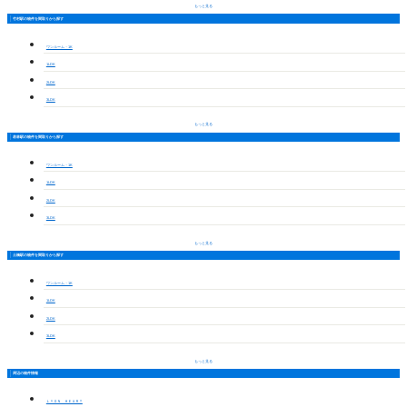
もっと見る
竹村駅の物件を間取りから探す
ワンルーム・1K
1LDK
2LDK
3LDK
もっと見る
若林駅の物件を間取りから探す
ワンルーム・1K
1LDK
2LDK
3LDK
もっと見る
土橋駅の物件を間取りから探す
ワンルーム・1K
1LDK
2LDK
3LDK
もっと見る
周辺の物件情報
ＬＹＯＮ ＨＥＡＲＴ