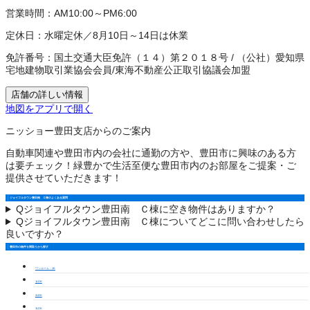
営業時間：
AM10:00～PM6:00
定休日：
水曜定休／8月10日～14日は休業
免許番号：
国土交通大臣免許（１４）第２０１８号
/
（公社）愛知県
宅地建物取引業協会会員
/
東海不動産公正取引協議会加盟
店舗の詳しい情報
地図をアプリで開く
ニッショー豊田支店からのご案内
自動車関連や豊田市内の会社に通勤の方や、豊田市に興味のある方
は要チェック！緑豊かで生活至便な豊田市内のお部屋をご提案・ご
提供させていただきます！
ジョイフルタウン豊田南 Ｃ棟のよくある質問
Q
ジョイフルタウン豊田南 Ｃ棟に空き物件はありますか？
Q
ジョイフルタウン豊田南 Ｃ棟についてどこに問い合わせしたら
良いですか？
豊田市の物件を間取りから探す
ワンルーム・1K
1LDK
2LDK
3LDK