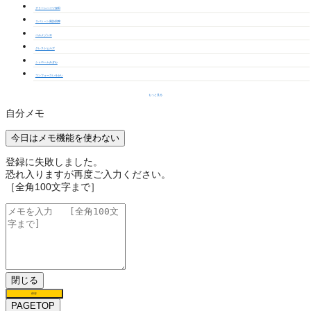
グリーンハイツ深田
リバトーン風詩回廊
ベルメゾンⅢ
クレストヒルズ
シャロームみぎわ
コンフォースいそがい
もっと見る
自分メモ
今日はメモ機能を使わない
登録に失敗しました。
恐れ入りますが再度ご入力ください。
［全角100文字まで］
閉じる
保存
PAGETOP