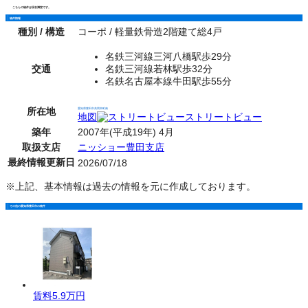
こちらの物件は現在満室です。
物件情報
種別 / 構造
コーポ / 軽量鉄骨造2階建て総4戸
名鉄三河線三河八橋駅歩29分
交通
名鉄三河線若林駅歩32分
名鉄名古屋本線牛田駅歩55分
所在地
愛知県豊田市高岡本町南
地図
ストリートビュー
築年
2007年(平成19年) 4月
取扱支店
ニッショー豊田支店
最終情報更新日
2026/07/18
※上記、基本情報は過去の情報を元に作成しております。
その他の愛知県豊田市の物件
賃料
5.9万円