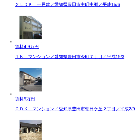
２ＬＤＫ 一戸建／愛知県豊田市中町中郷／平成15/6
賃料
4.9万円
１Ｋ マンション／愛知県豊田市今町７丁目／平成19/3
賃料
5万円
２ＤＫ マンション／愛知県豊田市朝日ケ丘２丁目／平成2/9