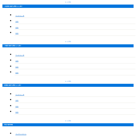
もっと見る
小牧原駅の物件を間取りから探す
ワンルーム・1K
1LDK
2LDK
3LDK
もっと見る
小牧駅の物件を間取りから探す
ワンルーム・1K
1LDK
2LDK
3LDK
もっと見る
味岡駅の物件を間取りから探す
ワンルーム・1K
1LDK
2LDK
3LDK
もっと見る
周辺の物件情報
フレグランスさくら