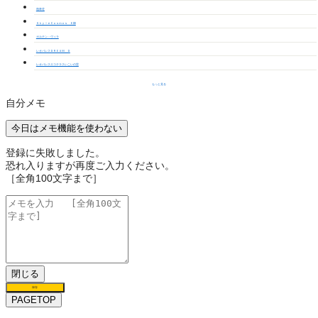
柏寿荘
ＳｋｙｌｅＣｏｓｍｏｓ Ｅ棟
ガルテン・ヴィラ
レオパレスＤＲＥＡＭ Ｄ
レオパレスエコテラスいこいの里
もっと見る
自分メモ
今日はメモ機能を使わない
登録に失敗しました。
恐れ入りますが再度ご入力ください。
［全角100文字まで］
閉じる
保存
PAGETOP