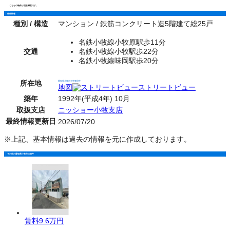
こちらの物件は現在満室です。
物件情報
種別 / 構造
マンション / 鉄筋コンクリート造5階建て総25戸
名鉄小牧線小牧原駅歩11分
交通
名鉄小牧線小牧駅歩22分
名鉄小牧線味岡駅歩20分
所在地
愛知県小牧市大字東田中
地図
ストリートビュー
築年
1992年(平成4年) 10月
取扱支店
ニッショー小牧支店
最終情報更新日
2026/07/20
※上記、基本情報は過去の情報を元に作成しております。
その他の愛知県小牧市の物件
賃料
9.6万円