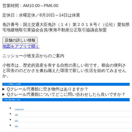
営業時間：
AM10:00～PM6:00
定休日：
水曜定休／8月10日～14日は休業
免許番号：
国土交通大臣免許（１４）第２０１８号
/
（公社）愛知県
宅地建物取引業協会会員
/
東海不動産公正取引協議会加盟
店舗の詳しい情報
地図をアプリで開く
ニッショー小牧支店からのご案内
小牧市は、歴史的資産を有する自然の美しい街です。都会の便利さ
と田舎ののどかさを兼ね備えた環境で新しい生活を始めてみません
か。
クレール弐番館のよくある質問
Q
クレール弐番館に空き物件はありますか？
Q
クレール弐番館についてどこに問い合わせしたら良いですか？
小牧市の物件を間取りから探す
ワンルーム・1K
1LDK
2LDK
3LDK