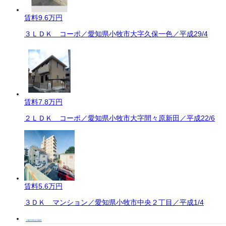
賃料
9.6万円
３ＬＤＫ コーポ／愛知県小牧市大字久保一色／平成29/4
賃料
7.8万円
２ＬＤＫ コーポ／愛知県小牧市大字間々原新田／平成22/6
賃料
5.6万円
３ＤＫ マンション／愛知県小牧市中央２丁目／平成1/4
小牧市周辺の物件