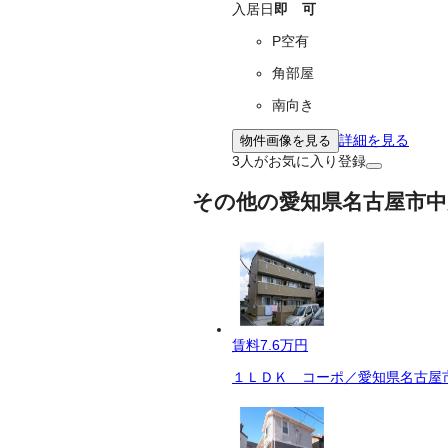
入居日
即 可
P空有
角部屋
南向き
詳細を見る
物件画像を見る
3
人がお気に入り登録
その他の愛知県名古屋市中
賃料
7.6万円
１ＬＤＫ コーポ／愛知県名古屋市