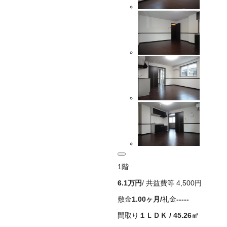
1
階
6.1万
円
/ 共益費等
4,500円
敷金
1.00ヶ月
/
礼金
-----
間取り
１ＬＤＫ
/
45.26
㎡