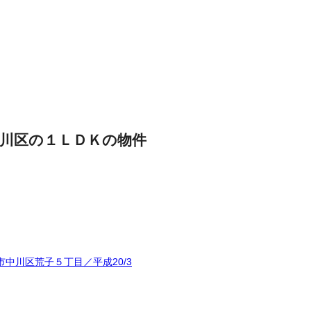
川区の１ＬＤＫの物件
中川区荒子５丁目／平成20/3