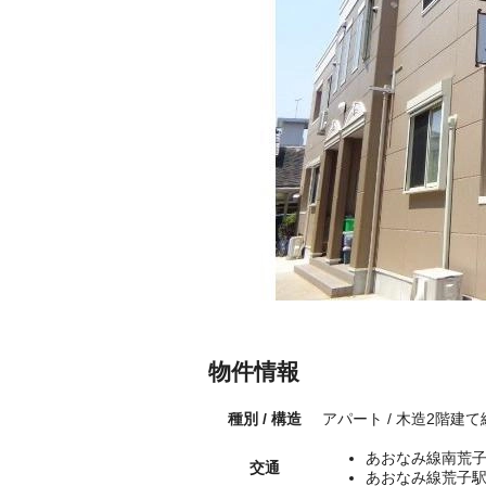
物件情報
種別 / 構造
アパート / 木造2階建て
あおなみ線南荒子
交通
あおなみ線荒子駅