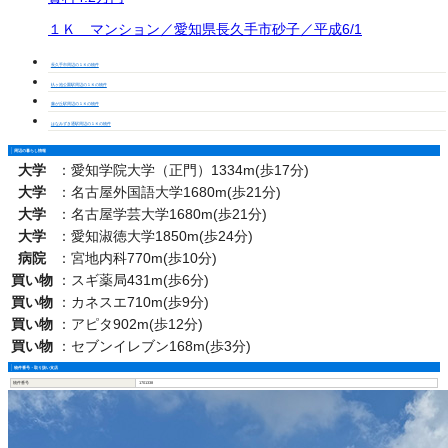
１Ｋ マンション／愛知県長久手市砂子／平成6/1
長久手市周辺の１Ｋの物件
杁ヶ池公園駅周辺の１Ｋの物件
藤が丘駅周辺の１Ｋの物件
はなみずき通駅周辺の１Ｋの物件
周辺の暮らし情報
大学
：
愛知学院大学（正門）1334m(歩17分)
大学
：
名古屋外国語大学1680m(歩21分)
大学
：
名古屋学芸大学1680m(歩21分)
大学
：
愛知淑徳大学1850m(歩24分)
病院
：
宮地内科770m(歩10分)
買い物
：
スギ薬局431m(歩6分)
買い物
：
カネスエ710m(歩9分)
買い物
：
アピタ902m(歩12分)
買い物
：
セブンイレブン168m(歩3分)
物件番号・取り扱い支店
物件番号
1701338