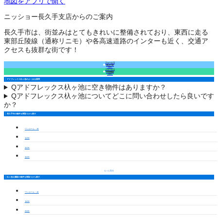
地図をアプリで開く
ニッショー長久手支店からのご案内
長久手市は、街並みはとてもきれいに整備されており、東西に走る
東部丘陵線（通称リニモ）や各高速道路のインターも近く、交通ア
クセスも抜群な街です！
フォームで
来店予約
（無料）
フォームで
空室確認
（無料）
アドフレックス杁ヶ池のよくある質問
Q
アドフレックス杁ヶ池に空き物件はありますか？
Q
アドフレックス杁ヶ池についてどこに問い合わせしたら良いです
か？
長久手市の物件を間取りから探す
ワンルーム・1K
1LDK
2LDK
3LDK
もっと見る
杁ヶ池公園駅の物件を間取りから探す
ワンルーム・1K
1LDK
2LDK