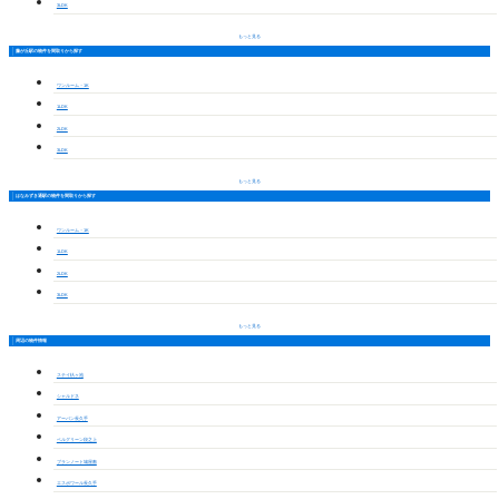
3LDK
もっと見る
藤が丘駅の物件を間取りから探す
ワンルーム・1K
1LDK
2LDK
3LDK
もっと見る
はなみずき通駅の物件を間取りから探す
ワンルーム・1K
1LDK
2LDK
3LDK
もっと見る
周辺の物件情報
ステイ杁ヶ池
シャルドネ
アーバン長久手
ベルグリーン段之上
ブランノート城屋敷
エスポワール長久手