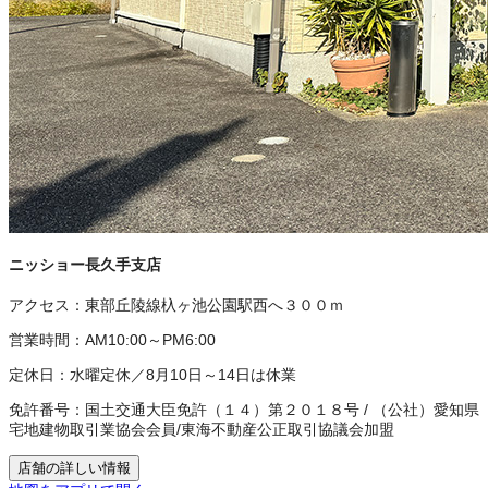
ニッショー長久手支店
アクセス：
東部丘陵線杁ヶ池公園駅西へ３００ｍ
営業時間：
AM10:00～PM6:00
定休日：
水曜定休／8月10日～14日は休業
免許番号：
国土交通大臣免許（１４）第２０１８号
/
（公社）愛知県
宅地建物取引業協会会員
/
東海不動産公正取引協議会加盟
店舗の詳しい情報