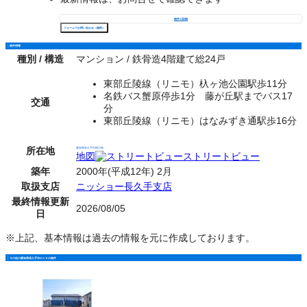
物件の詳細
フォームでお問い合わせ（無料）
物件情報
種別 / 構造
マンション / 鉄骨造4階建て総24戸
東部丘陵線（リニモ）杁ヶ池公園駅歩11分
名鉄バス蟹原停歩1分 藤が丘駅までバス17
交通
分
東部丘陵線（リニモ）はなみずき通駅歩16分
所在地
愛知県長久手市根の神
地図
ストリートビュー
築年
2000年(平成12年) 2月
取扱支店
ニッショー長久手支店
最終情報更新
2026/08/05
日
※上記、基本情報は過去の情報を元に作成しております。
その他の愛知県長久手市の１Ｋの物件