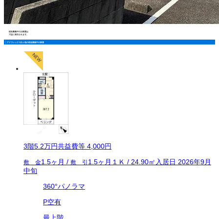
現在募集中のお部屋は
下記に表示されます。
アドフレックス杁ヶ池の現在募集中の部屋
3
階
5.2万
円
共益費等
4,000円
1.5ヶ月
/
1.5ヶ月
１Ｋ
/
24.90
㎡
入居日
2026年9月
敷 金
敷 引
中旬
360°パノラマ
P空有
最上階