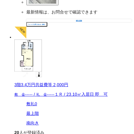
最新情報は、お問合せで確認できます
物件の詳細
フォームでお問い合わせ（無料）
3
階
3.4万
円
共益費等
2,000円
-----
/
-----
１Ｒ
/
23.10
㎡
入居日
即 可
敷 金
礼 金
敷礼0
最上階
南向き
20
人が登録済み