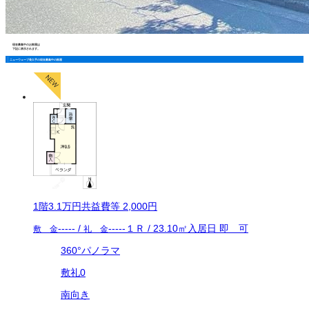
現在募集中のお部屋は
下記に表示されます。
ニューウェーブ長久手の現在募集中の部屋
1
階
3.1万
円
共益費等
2,000円
-----
/
-----
１Ｒ
/
23.10
㎡
入居日
即 可
敷 金
礼 金
360°パノラマ
敷礼0
南向き