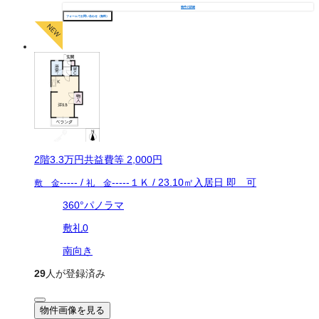
物件の詳細
フォームでお問い合わせ（無料）
2
階
3.3万
円
共益費等
2,000円
-----
/
-----
１Ｋ
/
23.10
㎡
入居日
即 可
敷 金
礼 金
360°パノラマ
敷礼0
南向き
29
人が登録済み
物件画像を見る