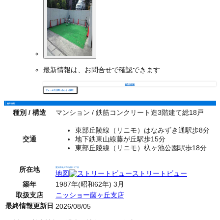
最新情報は、お問合せで確認できます
物件の詳細
フォームでお問い合わせ（無料）
物件情報
種別 / 構造
マンション / 鉄筋コンクリート造3階建て総18戸
東部丘陵線（リニモ）はなみずき通駅歩8分
交通
地下鉄東山線藤が丘駅歩15分
東部丘陵線（リニモ）杁ヶ池公園駅歩18分
所在地
愛知県長久手市作田２丁目
地図
ストリートビュー
築年
1987年(昭和62年) 3月
取扱支店
ニッショー藤ヶ丘支店
最終情報更新日
2026/08/05