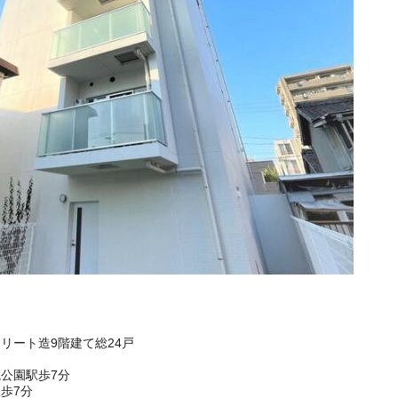
クリート造9階建て総24戸
公園駅歩7分
歩7分