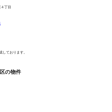
原４丁目
示
成しております。
区の物件