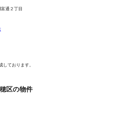
彌富通２丁目
示
成しております。
穂区の物件