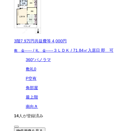
3
階
7.9万
円
共益費等
4,000円
-----
/
-----
３ＬＤＫ
/
71.84
㎡
入居日
即 可
敷 金
礼 金
360°パノラマ
敷礼0
P空有
角部屋
最上階
南向き
14
人が登録済み
物件画像を見る