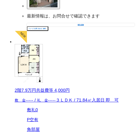
最新情報は、お問合せで確認できます
物件の詳細
フォームでお問い合わせ（無料）
2
階
7.9万
円
共益費等
4,000円
-----
/
-----
３ＬＤＫ
/
71.84
㎡
入居日
即 可
敷 金
礼 金
敷礼0
P空有
角部屋