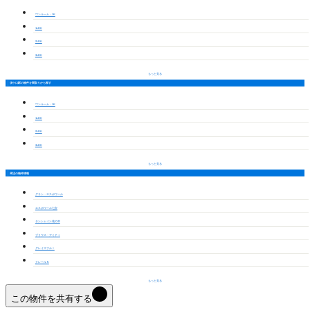
ワンルーム・1K
1LDK
2LDK
3LDK
もっと見る
須ケ口駅の物件を間取りから探す
ワンルーム・1K
1LDK
2LDK
3LDK
もっと見る
周辺の物件情報
グラン・エスポワール
エスポワール七宝
サンシャイン花の木
プリウス・アミティ
グレイスフルⅠ
クレールＮ
もっと見る
この物件を共有する