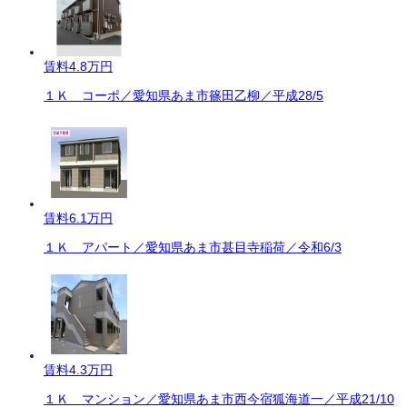
賃料
4.8万円
１Ｋ コーポ／愛知県あま市篠田乙柳／平成28/5
賃料
6.1万円
１Ｋ アパート／愛知県あま市甚目寺稲荷／令和6/3
賃料
4.3万円
１Ｋ マンション／愛知県あま市西今宿狐海道一／平成21/10