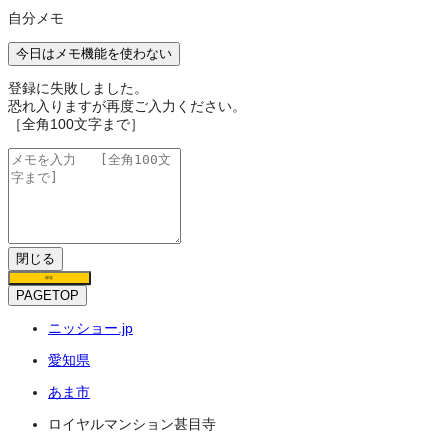
自分メモ
今日はメモ機能を使わない
登録に失敗しました。
恐れ入りますが再度ご入力ください。
［全角100文字まで］
閉じる
保存
PAGETOP
ニッショー.jp
愛知県
あま市
ロイヤルマンション甚目寺