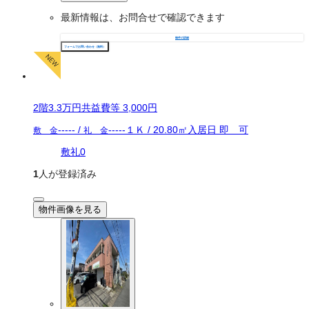
最新情報は、お問合せで確認できます
物件の詳細
フォームでお問い合わせ（無料）
2
階
3.3万
円
共益費等
3,000円
-----
/
-----
１Ｋ
/
20.80
㎡
入居日
即 可
敷 金
礼 金
敷礼0
1
人が登録済み
物件画像を見る