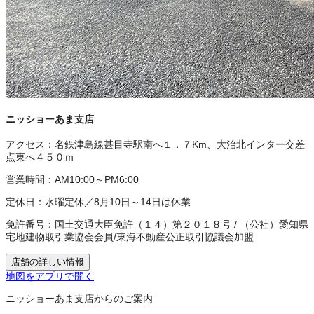
ニッショーあま支店
アクセス：
名鉄津島線甚目寺駅南へ１．７Km、大治北インター交差
点東へ４５０ｍ
営業時間：
AM10:00～PM6:00
定休日：
水曜定休／8月10日～14日は休業
免許番号：
国土交通大臣免許（１４）第２０１８号
/
（公社）愛知県
宅地建物取引業協会会員
/
東海不動産公正取引協議会加盟
店舗の詳しい情報
地図をアプリで開く
ニッショーあま支店からのご案内