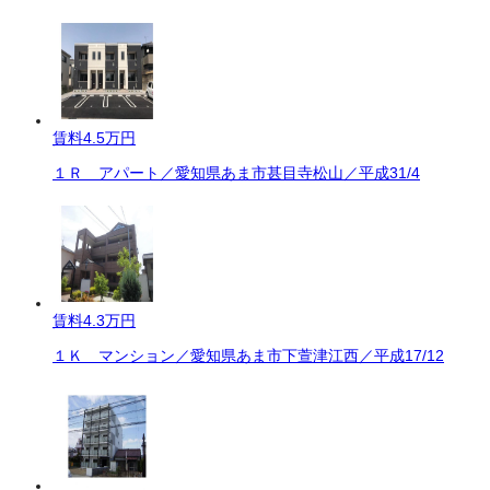
賃料
4.5万円
１Ｒ アパート／愛知県あま市甚目寺松山／平成31/4
賃料
4.3万円
１Ｋ マンション／愛知県あま市下萱津江西／平成17/12