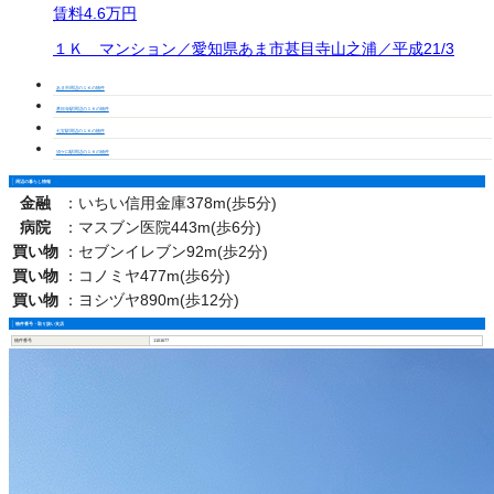
賃料
4.6万円
１Ｋ マンション／愛知県あま市甚目寺山之浦／平成21/3
あま市周辺の１Ｋの物件
甚目寺駅周辺の１Ｋの物件
七宝駅周辺の１Ｋの物件
須ケ口駅周辺の１Ｋの物件
周辺の暮らし情報
金融
：
いちい信用金庫378m(歩5分)
病院
：
マスブン医院443m(歩6分)
買い物
：
セブンイレブン92m(歩2分)
買い物
：
コノミヤ477m(歩6分)
買い物
：
ヨシヅヤ890m(歩12分)
物件番号・取り扱い支店
物件番号
1101677