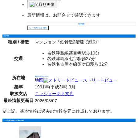
最新情報は、お問合せで確認できます
物件の詳細
フォームでお問い合わせ（無料）
物件情報
種別 / 構造
マンション / 鉄骨造2階建て総6戸
名鉄津島線甚目寺駅歩10分
交通
名鉄津島線七宝駅歩27分
名鉄名古屋本線須ケ口駅歩32分
所在地
愛知県あま市甚目寺松山
地図
ストリートビュー
築年
1991年(平成3年) 3月
取扱支店
ニッショーあま支店
最終情報更新日
2026/08/07
※上記、基本情報は過去の情報を元に作成しております。
その他の愛知県あま市の１Ｋの物件