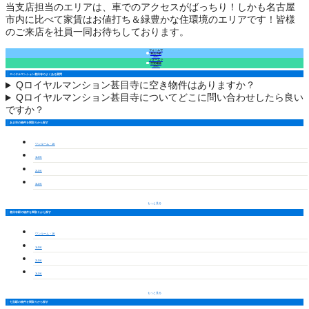
当支店担当のエリアは、車でのアクセスがばっちり！しかも名古屋
市内に比べて家賃はお値打ち＆緑豊かな住環境のエリアです！皆様
のご来店を社員一同お待ちしております。
フォームで
来店予約
（無料）
フォームで
空室確認
（無料）
ロイヤルマンション甚目寺のよくある質問
Q
ロイヤルマンション甚目寺に空き物件はありますか？
Q
ロイヤルマンション甚目寺についてどこに問い合わせしたら良い
ですか？
あま市の物件を間取りから探す
ワンルーム・1K
1LDK
2LDK
3LDK
もっと見る
甚目寺駅の物件を間取りから探す
ワンルーム・1K
1LDK
2LDK
3LDK
もっと見る
七宝駅の物件を間取りから探す