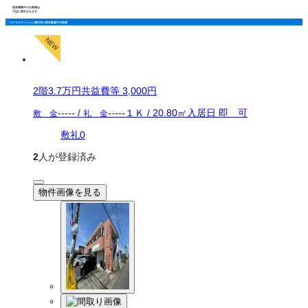
現在募集中のお部屋は
下記に表示されます。
ロイヤルマンション甚目寺の現在募集中の部屋
2
階
3.7万
円
共益費等
3,000円
-----
/
-----
１Ｋ
/
20.80
㎡
入居日
即 可
敷 金
礼 金
敷礼0
2
人が登録済み
物件画像を見る