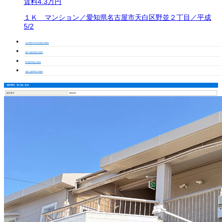
賃料
4.3万円
１Ｋ マンション／愛知県名古屋市天白区野並２丁目／平成
5/2
名古屋市天白区周辺の物件
鳴子北駅周辺の物件
野並駅周辺の物件
相生山駅周辺の物件
物件番号・取り扱い支店
物件番号
0900265