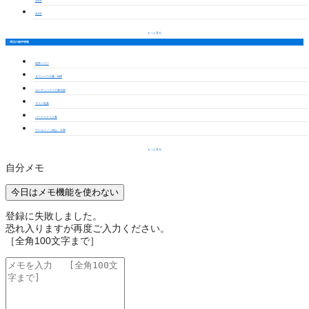
2LDK
3LDK
もっと見る
周辺の物件情報
福井ハイツ
タウンハウス郷 B棟
ガーデンハイツ八事石坂
マイン塩釜
パークステイ八事
アールメゾン焼山 Ｄ棟
もっと見る
自分メモ
今日はメモ機能を使わない
登録に失敗しました。
恐れ入りますが再度ご入力ください。
［全角100文字まで］