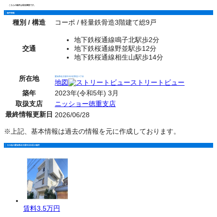
こちらの物件は現在満室です。
物件情報
種別 / 構造
コーポ / 軽量鉄骨造3階建て総9戸
地下鉄桜通線鳴子北駅歩2分
交通
地下鉄桜通線野並駅歩12分
地下鉄桜通線相生山駅歩14分
所在地
愛知県名古屋市天白区野並３丁目
地図
ストリートビュー
築年
2023年(令和5年) 3月
取扱支店
ニッショー徳重支店
最終情報更新日
2026/06/28
※上記、基本情報は過去の情報を元に作成しております。
その他の愛知県名古屋市天白区の物件
賃料
3.5万円