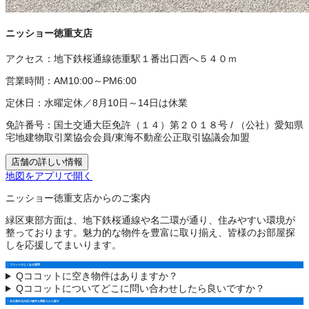
ニッショー徳重支店
アクセス：
地下鉄桜通線徳重駅１番出口西へ５４０ｍ
営業時間：
AM10:00～PM6:00
定休日：
水曜定休／8月10日～14日は休業
免許番号：
国土交通大臣免許（１４）第２０１８号
/
（公社）愛知県
宅地建物取引業協会会員
/
東海不動産公正取引協議会加盟
店舗の詳しい情報
地図をアプリで開く
ニッショー徳重支店からのご案内
緑区東部方面は、地下鉄桜通線や名二環が通り、住みやすい環境が
整っております。魅力的な物件を豊富に取り揃え、皆様のお部屋探
しを応援してまいります。
ココットのよくある質問
Q
ココットに空き物件はありますか？
Q
ココットについてどこに問い合わせしたら良いですか？
名古屋市天白区の物件を間取りから探す