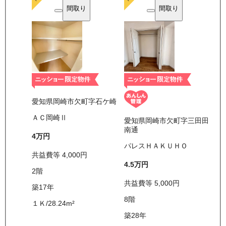
間取り
間取り
愛知県岡崎市欠町字石ケ崎
ＡＣ岡崎Ⅱ
愛知県岡崎市欠町字三田田
南通
4万
円
パレスＨＡＫＵＨＯ
共益費等
4,000
円
4.5万
円
2
階
共益費等
5,000
円
築17年
8
階
１Ｋ
/
28.24
m²
築28年