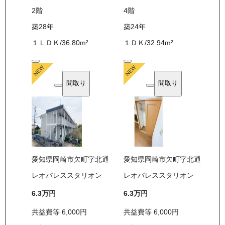
2
階
4
階
築28年
築24年
１ＬＤＫ
/
36.80
m²
１ＤＫ
/
32.94
m²
間取り
間取り
愛知県岡崎市欠町字北通
愛知県岡崎市欠町字北通
レオパレススタリオン
レオパレススタリオン
6.3万
円
6.3万
円
共益費等
6,000
円
共益費等
6,000
円