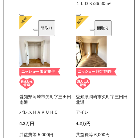
１ＬＤＫ
/
36.80
m²
間取り
間取り
愛知県岡崎市欠町字三田田
愛知県岡崎市欠町字三田田
南通
北通
パレスＨＡＫＵＨＯ
アイレ
4.2万
円
4.2万
円
共益費等
5,000
円
共益費等
6,000
円