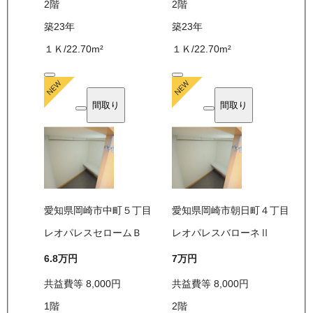
2
階
2
階
築23年
築23年
１Ｋ
/
22.70
m²
１Ｋ
/
22.70
m²
間取り
間取り
愛知県岡崎市中町５丁目
愛知県岡崎市朝日町４丁目
レオパレスセロームＢ
レオパレスバローネⅡ
6.8万
円
7万
円
共益費等
8,000
円
共益費等
8,000
円
1
階
2
階