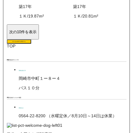
築17年
築17年
１Ｋ
/
19.87
m²
１Ｋ
/
20.81
m²
次の10件を表示
絞り込み条件を変更する
TOP
関連のあるキャンパス
岡崎短期大学
岡崎市中町１ー８ー４
バス１０分
周辺にあるニッショー支店
岡崎支店
0564-22-8200 （水曜定休／8月10日～14日は休業）