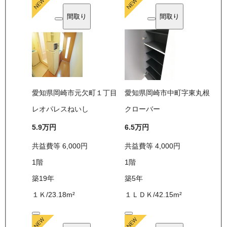
間取り
間取り
愛知県岡崎市元欠町１丁目
愛知県岡崎市中町字東丸根
レオパレスねいし
クローバー
5.9万
円
6.5万
円
共益費等
6,000
円
共益費等
4,000
円
1
階
1
階
築19年
築5年
１Ｋ
/
23.18
m²
１ＬＤＫ
/
42.15
m²