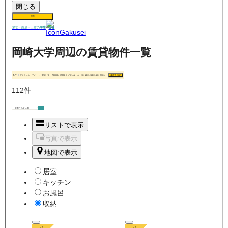
閉じる
保存
賃貸
愛知・岐阜・三重の
学生
岡崎大学周辺の賃貸物件一覧
条件
マンション・アパート / 家賃（0 〜 70,000） / 間取り（ワンルーム・1K, 1DK, 1LDK, 2K, 2DK）
条件を指定
112
件
リストで表示
写真で表示
地図で表示
居室
キッチン
お風呂
収納