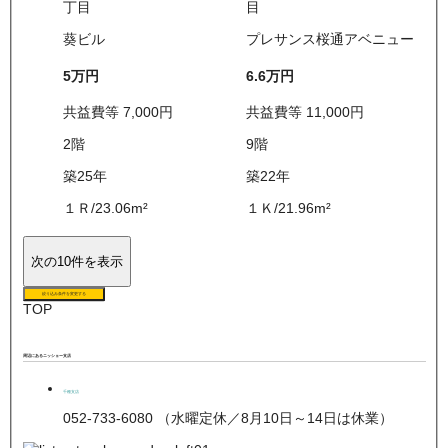
丁目
目
葵ビル
プレサンス桜通アベニュー
5万
円
6.6万
円
共益費等
7,000
円
共益費等
11,000
円
2
階
9
階
築25年
築22年
１Ｒ
/
23.06
m²
１Ｋ
/
21.96
m²
次の10件を表示
絞り込み条件を変更する
TOP
周辺にあるニッショー支店
千種支店
052-733-6080 （水曜定休／8月10日～14日は休業）