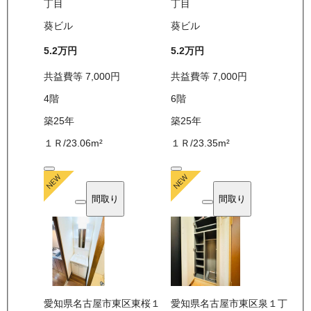
丁目
丁目
葵ビル
葵ビル
5.2万
円
5.2万
円
共益費等
7,000
円
共益費等
7,000
円
4
階
6
階
築25年
築25年
１Ｒ
/
23.06
m²
１Ｒ
/
23.35
m²
間取り
間取り
愛知県名古屋市東区東桜１
愛知県名古屋市東区泉１丁