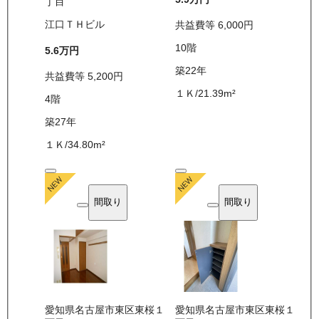
丁目
江口ＴＨビル
共益費等
6,000
円
10
階
5.6万
円
築22年
共益費等
5,200
円
１Ｋ
/
21.39
m²
4
階
築27年
１Ｋ
/
34.80
m²
間取り
間取り
愛知県名古屋市東区東桜１
愛知県名古屋市東区東桜１