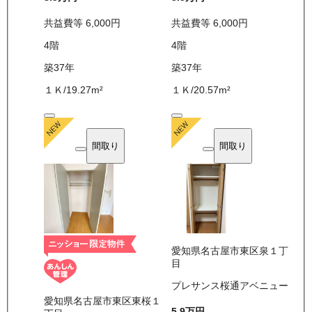
共益費等
6,000
円
共益費等
6,000
円
4
階
4
階
築37年
築37年
１Ｋ
/
19.27
m²
１Ｋ
/
20.57
m²
間取り
間取り
愛知県名古屋市東区泉１丁
目
プレサンス桜通アベニュー
愛知県名古屋市東区東桜１
5.9万
円