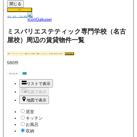
閉じる
保存
賃貸
愛知・岐阜・三重の
学生
ミスパリエステティック専門学校（名古
屋校）周辺の賃貸物件一覧
条件
マンション・アパート / 家賃（0 〜 70,000） / 間取り（ワンルーム・1K, 1DK, 1LDK, 2K, 2DK）
条件を指定
580
件
リストで表示
写真で表示
地図で表示
居室
キッチン
お風呂
収納