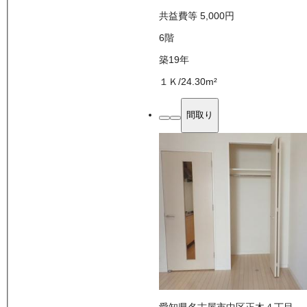
共益費等
5,000
円
6
階
築19年
１Ｋ
/
24.30
m²
間取り
愛知県名古屋市中区正木４丁目