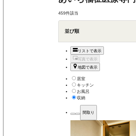
459
件該当
並び順
リストで表示
写真で表示
地図で表示
居室
キッチン
お風呂
収納
間取り