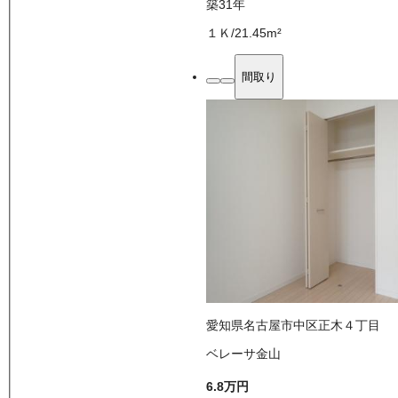
築31年
１Ｋ
/
21.45
m²
間取り
愛知県名古屋市中区正木４丁目
ベレーサ金山
6.8万
円