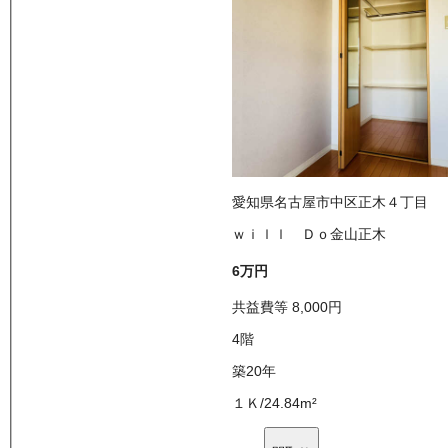
愛知県名古屋市中区正木４丁目
ｗｉｌｌ Ｄｏ金山正木
6万
円
共益費等
8,000
円
4
階
築20年
１Ｋ
/
24.84
m²