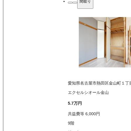
間取り
愛知県名古屋市熱田区金山町１丁
エクセルシオール金山
5.7万
円
共益費等
6,000
円
9
階