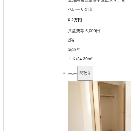
ベレーサ金山
6.2万
円
共益費等
5,000
円
2
階
築19年
１Ｋ
/
24.30
m²
間取り