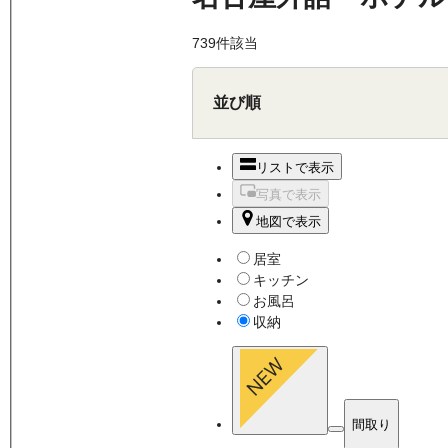
739
件該当
並び順
リストで表示
写真で表示
地図で表示
居室
キッチン
お風呂
収納
間取り