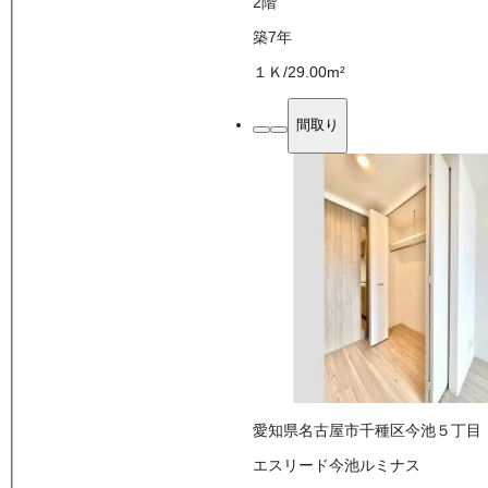
2
階
築7年
１Ｋ
/
29.00
m²
間取り
愛知県名古屋市千種区今池５丁目
エスリード今池ルミナス