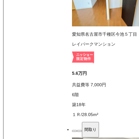
愛知県名古屋市千種区今池５丁目
レイパークマンション
5.6万
円
共益費等
7,000
円
6
階
築18年
１Ｒ
/
28.05
m²
間取り