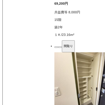
69,200
円
共益費等
8,000
円
15
階
築2年
１Ｋ
/
23.16
m²
間取り