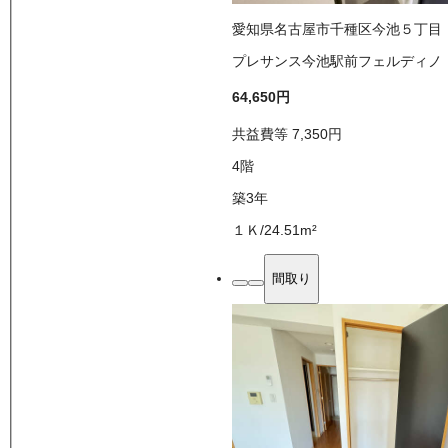
愛知県名古屋市千種区今池５丁目
プレサンス今池駅前フェルディノ
64,650
円
共益費等
7,350
円
4
階
築3年
１Ｋ
/
24.51
m²
間取り