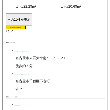
１Ｋ
/
22.29
m²
１Ｋ
/
20.69
m²
次の10件を表示
絞り込み条件を変更する
TOP
関連のあるキャンパス
名古屋大学（大幸キャンパス）
名古屋市東区大幸南１－１－２０
徒歩約５分
名古屋大学（東山キャンパス）
名古屋市千種区不老町
すぐ
周辺にあるニッショー支店
御器所支店