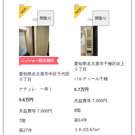
間取り
間取り
愛知県名古屋市千種区吹上
１丁目
愛知県名古屋市中区千代田
パルティール千種
５丁目
ナチュレ 一幸Ⅰ
5.7万
円
5.6万
円
共益費等
7,000
円
8
階
共益費等
7,000
円
築14年
7
階
１Ｋ
/
23.67
m²
築27年