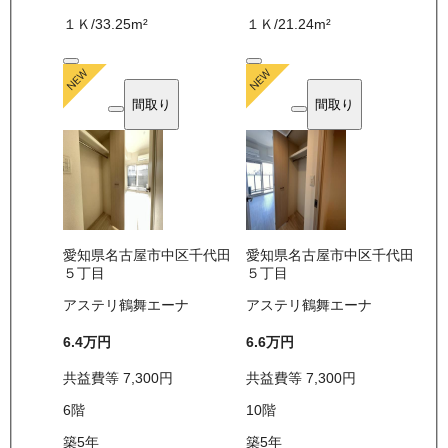
１Ｋ
/
33.25
m²
１Ｋ
/
21.24
m²
間取り
間取り
愛知県名古屋市中区千代田
愛知県名古屋市中区千代田
５丁目
５丁目
アステリ鶴舞エーナ
アステリ鶴舞エーナ
6.4万
円
6.6万
円
共益費等
7,300
円
共益費等
7,300
円
6
階
10
階
築5年
築5年