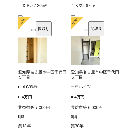
１ＤＫ
/
27.20
m²
１Ｋ
/
23.67
m²
間取り
間取り
愛知県名古屋市中区千代田
愛知県名古屋市中区千代田
５丁目
５丁目
meLiV鶴舞
三恵ハイツ
6.4万
円
4.4万
円
共益費等
7,000
円
共益費等
6,000
円
9
階
6
階
築18年
築30年