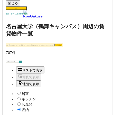
閉じる
保存
賃貸
愛知・岐阜・三重の
学生
名古屋大学（鶴舞キャンパス）周辺の賃
貸物件一覧
条件
マンション・アパート / 家賃（0 〜 70,000） / 間取り（ワンルーム・1K, 1DK, 1LDK, 2K, 2DK）
条件を指定
707
件
リストで表示
写真で表示
地図で表示
居室
キッチン
お風呂
収納