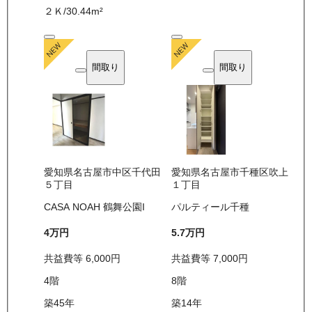
２Ｋ
/
30.44
m²
間取り
間取り
愛知県名古屋市中区千代田
愛知県名古屋市千種区吹上
５丁目
１丁目
CASA NOAH 鶴舞公園I
パルティール千種
4万
円
5.7万
円
共益費等
6,000
円
共益費等
7,000
円
4
階
8
階
築45年
築14年