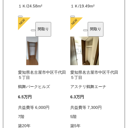
１Ｋ
/
24.58
m²
１Ｋ
/
19.49
m²
間取り
間取り
愛知県名古屋市中区千代田
愛知県名古屋市中区千代田
５丁目
５丁目
鶴舞パークヒルズ
アステリ鶴舞エーナ
6.5万
円
6.3万
円
共益費等
6,000
円
共益費等
7,300
円
7
階
5
階
築20年
築5年