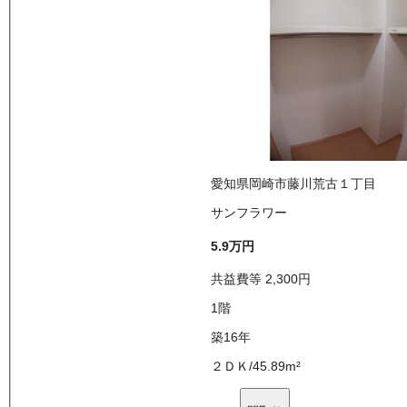
愛知県岡崎市藤川荒古１丁目
サンフラワー
5.9万
円
共益費等
2,300
円
1
階
築16年
２ＤＫ
/
45.89
m²