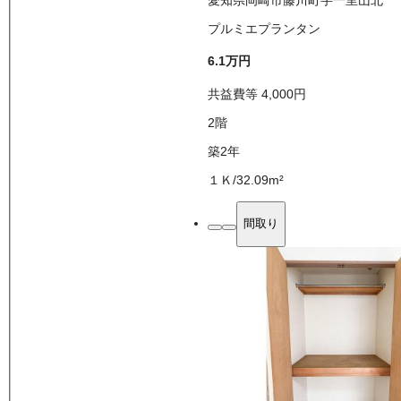
プルミエプランタン
6.1万
円
共益費等
4,000
円
2
階
築2年
１Ｋ
/
32.09
m²
間取り