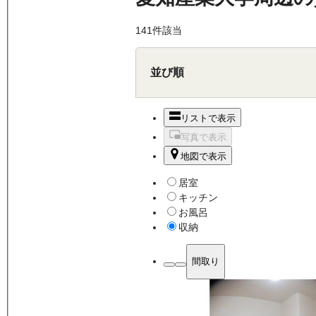
141
件該当
並び順
リストで表示
写真で表示
地図で表示
居室
キッチン
お風呂
収納
間取り