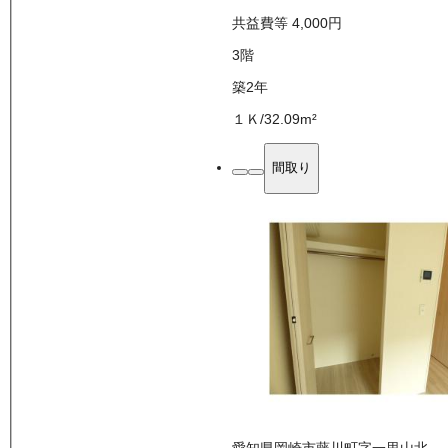
共益費等
4,000
円
3
階
築2年
１Ｋ
/
32.09
m²
間取り
愛知県岡崎市藤川町字一里山北