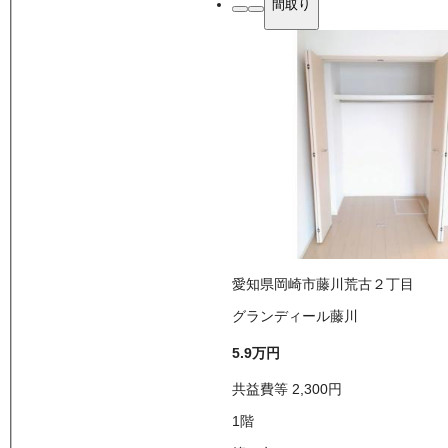
間取り
愛知県岡崎市藤川荒古２丁目
グランディール藤川
5.9万
円
共益費等
2,300
円
1
階