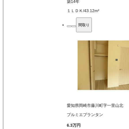
築14年
１ＬＤＫ
/
43.12
m²
間取り
愛知県岡崎市藤川町字一里山北
プルミエプランタン
6.3万
円