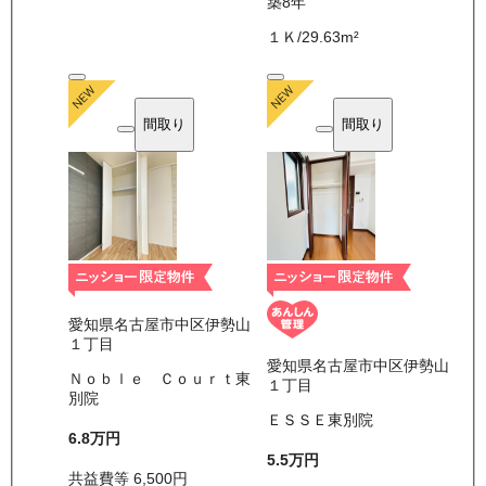
築8年
１Ｋ
/
29.63
m²
間取り
間取り
愛知県名古屋市中区伊勢山
１丁目
愛知県名古屋市中区伊勢山
Ｎｏｂｌｅ Ｃｏｕｒｔ東
１丁目
別院
ＥＳＳＥ東別院
6.8万
円
5.5万
円
共益費等
6,500
円