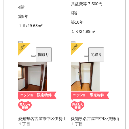
共益費等
7,500
円
4
階
6
階
築8年
築18年
１Ｋ
/
29.63
m²
１Ｋ
/
24.99
m²
間取り
間取り
愛知県名古屋市中区伊勢山
愛知県名古屋市中区伊勢山
１丁目
１丁目