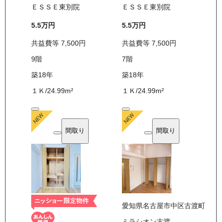
ＥＳＳＥ東別院
ＥＳＳＥ東別院
5.5万
円
5.5万
円
共益費等
7,500
円
共益費等
7,500
円
9
階
7
階
築18年
築18年
１Ｋ
/
24.99
m²
１Ｋ
/
24.99
m²
間取り
間取り
愛知県名古屋市中区古渡町
ミラシオン古渡