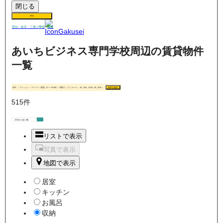
閉じる
保存
賃貸
愛知・岐阜・三重の
学生
あいちビジネス専門学校周辺の賃貸物件
一覧
条件
マンション・アパート / 家賃（0 〜 70,000） / 間取り（ワンルーム・1K, 1DK, 1LDK, 2K, 2DK）
条件を指定
515
件
リストで表示
写真で表示
地図で表示
居室
キッチン
お風呂
収納