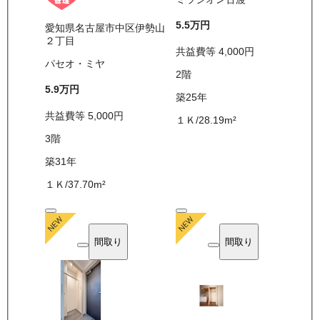
5.5万
円
愛知県名古屋市中区伊勢山
２丁目
共益費等
4,000
円
パセオ・ミヤ
2
階
5.9万
円
築25年
共益費等
5,000
円
１Ｋ
/
28.19
m²
3
階
築31年
１Ｋ
/
37.70
m²
間取り
間取り