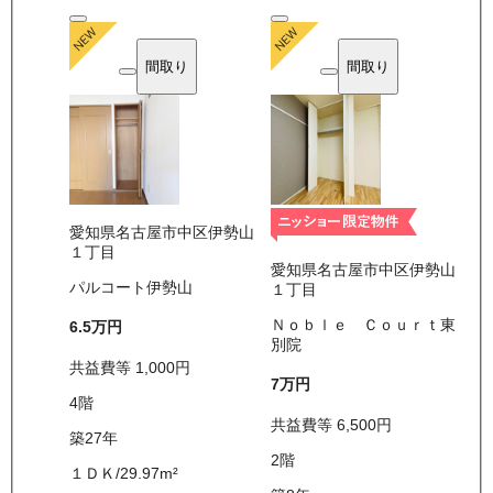
間取り
間取り
愛知県名古屋市中区伊勢山
１丁目
愛知県名古屋市中区伊勢山
パルコート伊勢山
１丁目
Ｎｏｂｌｅ Ｃｏｕｒｔ東
6.5万
円
別院
共益費等
1,000
円
7万
円
4
階
共益費等
6,500
円
築27年
2
階
１ＤＫ
/
29.97
m²