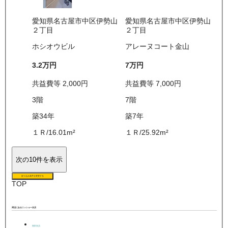
愛知県名古屋市中区伊勢山
愛知県名古屋市中区伊勢山
２丁目
２丁目
ホシオウビル
アレーヌコート金山
3.2万
円
7万
円
共益費等
2,000
円
共益費等
7,000
円
3
階
7
階
築34年
築7年
１Ｒ
/
16.01
m²
１Ｒ
/
25.92
m²
次の10件を表示
絞り込み条件を変更する
TOP
周辺にあるニッショー支店
熱田支店