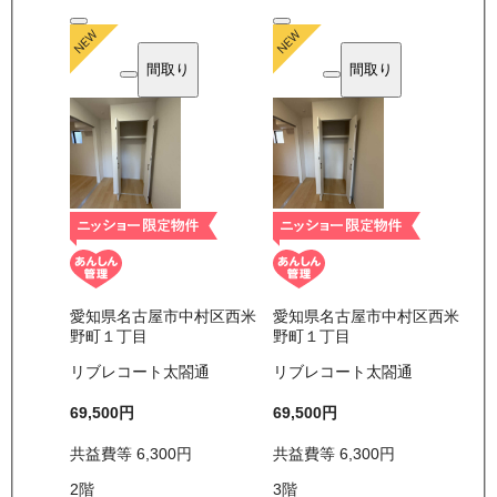
間取り
間取り
愛知県名古屋市中村区西米
愛知県名古屋市中村区西米
野町１丁目
野町１丁目
リブレコート太閤通
リブレコート太閤通
69,500
円
69,500
円
共益費等
6,300
円
共益費等
6,300
円
2
階
3
階