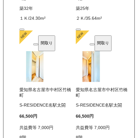
築32年
築25年
１Ｋ
/
24.30
m²
２Ｋ
/
35.64
m²
間取り
間取り
愛知県名古屋市中村区竹橋
愛知県名古屋市中村区竹橋
町
町
S-RESIDENCE名駅太閤
S-RESIDENCE名駅太閤
66,500
円
66,500
円
共益費等
7,000
円
共益費等
7,000
円
8
階
8
階