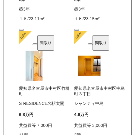
築3年
築3年
１Ｋ
/
23.11
m²
１Ｋ
/
23.15
m²
間取り
間取り
愛知県名古屋市中村区竹橋
愛知県名古屋市中村区中島
町
町３丁目
S-RESIDENCE名駅太閤
シャンティ中島
6.8万
円
4.9万
円
共益費等
7,000
円
共益費等
3,000
円