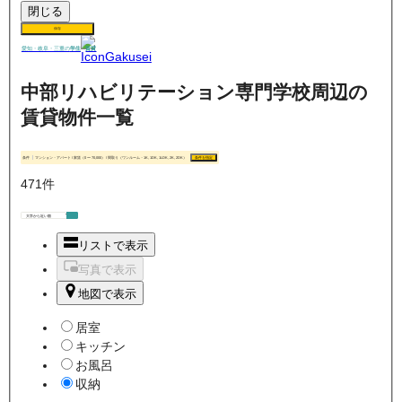
閉じる
保存
賃貸
愛知・岐阜・三重の
学生
中部リハビリテーション専門学校周辺の
賃貸物件一覧
条件
マンション・アパート / 家賃（0 〜 70,000） / 間取り（ワンルーム・1K, 1DK, 1LDK, 2K, 2DK）
条件を指定
471
件
リストで表示
写真で表示
地図で表示
居室
キッチン
お風呂
収納