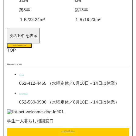
11
階
2
階
築3年
築13年
１Ｋ
/
23.24
m²
１Ｒ
/
19.23
m²
次の10件を表示
絞り込み条件を変更する
TOP
周辺にあるニッショー支店
中村支店
052-412-4455 （水曜定休／8月10日～14日は休業）
名古屋駅前支店
052-569-0900 （水曜定休／8月10日～14日は休業）
学生一人暮らし相談窓口
メールでのお問い合わせ