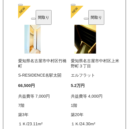
間取り
間取り
愛知県名古屋市中村区竹橋
愛知県名古屋市中村区上米
町
野町３丁目
S-RESIDENCE名駅太閤
エルフラット
66,500
円
5.2万
円
共益費等
7,000
円
共益費等
4,000
円
7
階
1
階
築3年
築20年
１Ｋ
/
23.11
m²
１Ｋ
/
24.30
m²