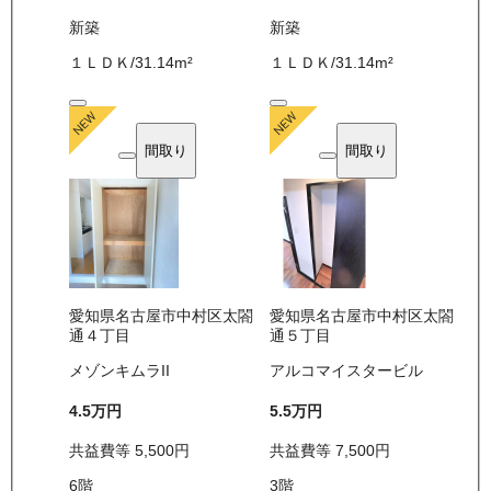
新築
新築
１ＬＤＫ
/
31.14
m²
１ＬＤＫ
/
31.14
m²
間取り
間取り
愛知県名古屋市中村区太閤
愛知県名古屋市中村区太閤
通４丁目
通５丁目
メゾンキムラII
アルコマイスタービル
4.5万
円
5.5万
円
共益費等
5,500
円
共益費等
7,500
円
6
階
3
階