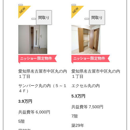
間取り
間取り
愛知県名古屋市中区丸の内
愛知県名古屋市中区丸の内
１丁目
１丁目
サンパーク丸の内（５～１
エクセル丸の内
４Ｆ）
5.3万
円
3.9万
円
共益費等
7,500
円
共益費等
6,000
円
7
階
5
階
築29年