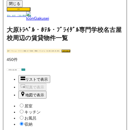
閉じる
保存
賃貸
愛知・岐阜・三重の
学生
大原ﾄﾗﾍﾞﾙ・ﾎﾃﾙ・ﾌﾞﾗｲﾀﾞﾙ専門学校名古屋
校周辺の賃貸物件一覧
条件
マンション・アパート / 家賃（0 〜 70,000） / 間取り（ワンルーム・1K, 1DK, 1LDK, 2K, 2DK）
条件を指定
450
件
リストで表示
写真で表示
地図で表示
居室
キッチン
お風呂
収納