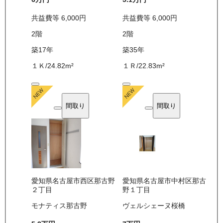
共益費等
6,000
円
共益費等
6,000
円
2
階
2
階
築17年
築35年
１Ｋ
/
24.82
m²
１Ｒ
/
22.83
m²
間取り
間取り
愛知県名古屋市西区那古野
愛知県名古屋市中村区那古
２丁目
野１丁目
モナティス那古野
ヴェルシェーヌ桜橋