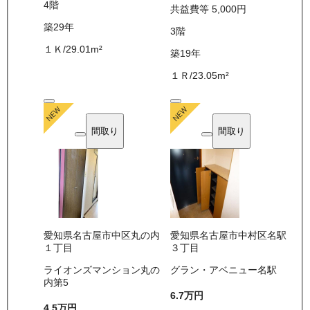
4
階
共益費等
5,000
円
築29年
3
階
１Ｋ
/
29.01
m²
築19年
１Ｒ
/
23.05
m²
間取り
間取り
愛知県名古屋市中区丸の内
愛知県名古屋市中村区名駅
１丁目
３丁目
ライオンズマンション丸の
グラン・アベニュー名駅
内第5
6.7万
円
4.5万
円