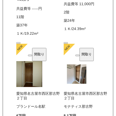
共益費等
11,000
円
共益費等
-----
円
2
階
11
階
築24年
築37年
１Ｋ
/
24.39
m²
１Ｋ
/
19.22
m²
間取り
間取り
愛知県名古屋市西区那古野
愛知県名古屋市西区那古野
２丁目
２丁目
プランドール名駅
モナティス那古野
6万
円
5.1万
円