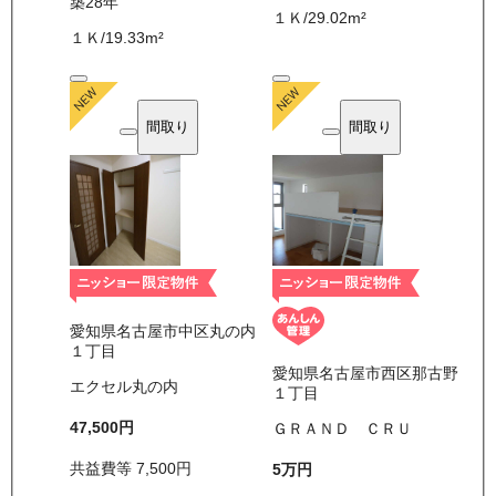
築28年
１Ｋ
/
29.02
m²
１Ｋ
/
19.33
m²
間取り
間取り
愛知県名古屋市中区丸の内
１丁目
愛知県名古屋市西区那古野
エクセル丸の内
１丁目
47,500
円
ＧＲＡＮＤ ＣＲＵ
共益費等
7,500
円
5万
円