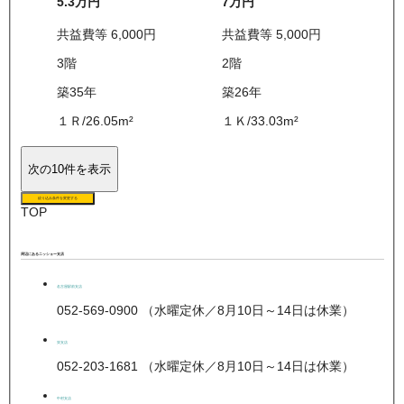
5.3万
円
7万
円
共益費等
6,000
円
共益費等
5,000
円
3
階
2
階
築35年
築26年
１Ｒ
/
26.05
m²
１Ｋ
/
33.03
m²
次の10件を表示
絞り込み条件を変更する
TOP
周辺にあるニッショー支店
名古屋駅前支店
052-569-0900 （水曜定休／8月10日～14日は休業）
栄支店
052-203-1681 （水曜定休／8月10日～14日は休業）
中村支店