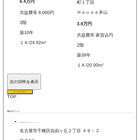
6.4万
円
町１丁目
Ｈｏｕｓｅ本山
共益費等
8,000
円
3
階
3.9万
円
築10年
共益費等
家賃込
円
１Ｋ
/
24.92
m²
2
階
築38年
１Ｋ
/
20.00
m²
次の10件を表示
絞り込み条件を変更する
TOP
関連のあるキャンパス
愛知工業大学（自由ヶ丘キャンパス）
名古屋市千種区自由ヶ丘２丁目 ４９－２