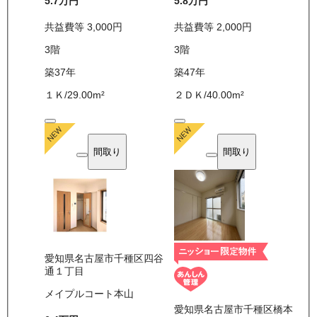
5.7万
円
5.8万
円
共益費等
3,000
円
共益費等
2,000
円
3
階
3
階
築37年
築47年
１Ｋ
/
29.00
m²
２ＤＫ
/
40.00
m²
間取り
間取り
愛知県名古屋市千種区四谷
通１丁目
メイプルコート本山
愛知県名古屋市千種区橋本