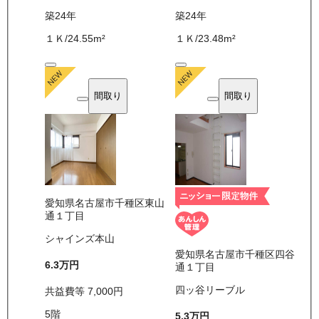
築24年
築24年
１Ｋ
/
24.55
m²
１Ｋ
/
23.48
m²
間取り
間取り
愛知県名古屋市千種区東山
通１丁目
シャインズ本山
愛知県名古屋市千種区四谷
6.3万
円
通１丁目
四ッ谷リーブル
共益費等
7,000
円
5
階
5.3万
円