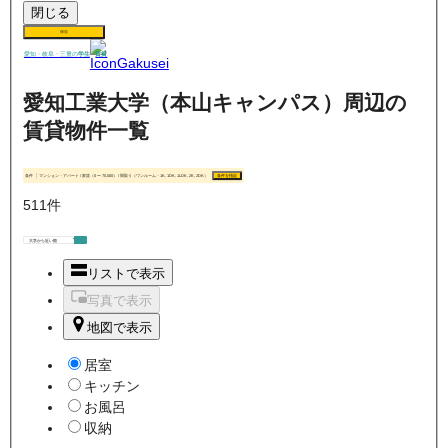
閉じる
保存
賃貸
愛知・岐阜・三重の
学生
愛知工業大学（本山キャンパス）周辺の
賃貸物件一覧
条件
マンション・アパート / 家賃（0 〜 70,000） / 間取り（ワンルーム・1K, 1DK, 1LDK, 2K, 2DK）
条件を指定
511
件
リストで表示
写真で表示
地図で表示
居室
キッチン
お風呂
収納