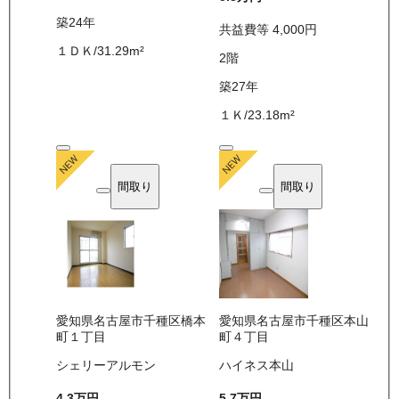
築24年
共益費等
4,000
円
１ＤＫ
/
31.29
m²
2
階
築27年
１Ｋ
/
23.18
m²
間取り
間取り
愛知県名古屋市千種区橋本
愛知県名古屋市千種区本山
町１丁目
町４丁目
シェリーアルモン
ハイネス本山
4.3万
円
5.7万
円