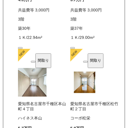
共益費等
3,000
円
共益費等
3,000
円
3
階
3
階
築30年
築37年
１Ｋ
/
22.94
m²
１Ｋ
/
29.00
m²
間取り
間取り
愛知県名古屋市千種区本山
愛知県名古屋市千種区松竹
町４丁目
町２丁目
ハイネス本山
コーポ松栄