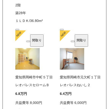
2
階
築28年
１ＬＤＫ
/
36.80
m²
間取り
間取り
愛知県岡崎市中町５丁目
愛知県岡崎市元欠町１丁目
レオパレスセロームＢ
レオパレスねいし２
6.8万
円
6.4万
円
共益費等
8,000
円
共益費等
6,000
円