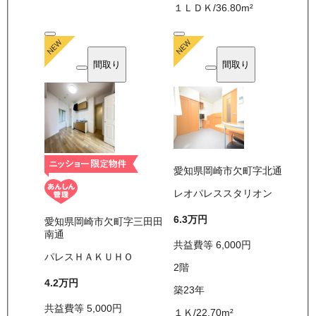
１ＬＤＫ
/
36.80
m²
間取り
間取り
愛知県岡崎市欠町字北通
レオパレススタリオン
6.3万
円
愛知県岡崎市欠町字三田田
南通
共益費等
6,000
円
パレスＨＡＫＵＨＯ
2
階
4.2万
円
築23年
共益費等
5,000
円
１Ｋ
/
22.70
m²