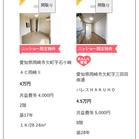
間取り
間取り
愛知県岡崎市欠町字石ケ崎
ＡＣ岡崎Ⅱ
愛知県岡崎市欠町字三田田
南通
4万
円
パレスＨＡＫＵＨＯ
共益費等
4,000
円
4.5万
円
2
階
共益費等
5,000
円
築17年
8
階
１Ｋ
/
28.24
m²
築28年