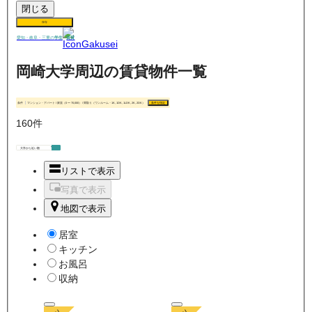
閉じる
保存
賃貸
愛知・岐阜・三重の
学生
岡崎大学周辺の賃貸物件一覧
条件
マンション・アパート / 家賃（0 〜 70,000） / 間取り（ワンルーム・1K, 1DK, 1LDK, 2K, 2DK）
条件を指定
160
件
リストで表示
写真で表示
地図で表示
居室
キッチン
お風呂
収納