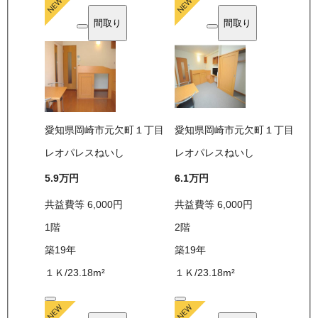
間取り
間取り
愛知県岡崎市元欠町１丁目
愛知県岡崎市元欠町１丁目
レオパレスねいし
レオパレスねいし
5.9万
円
6.1万
円
共益費等
6,000
円
共益費等
6,000
円
1
階
2
階
築19年
築19年
１Ｋ
/
23.18
m²
１Ｋ
/
23.18
m²