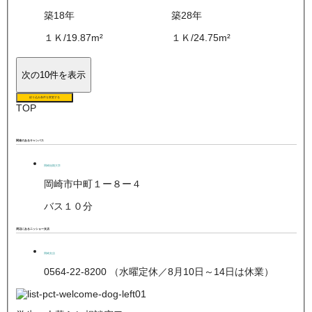
築18年
築28年
１Ｋ
/
19.87
m²
１Ｋ
/
24.75
m²
次の10件を表示
絞り込み条件を変更する
TOP
関連のあるキャンパス
岡崎短期大学
岡崎市中町１ー８ー４
バス１０分
周辺にあるニッショー支店
岡崎支店
0564-22-8200 （水曜定休／8月10日～14日は休業）