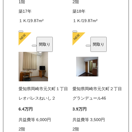
1
階
2
階
築17年
築18年
１Ｋ
/
19.87
m²
１Ｋ
/
19.87
m²
間取り
間取り
愛知県岡崎市元欠町１丁目
愛知県岡崎市元欠町２丁目
レオパレスねいし２
グランデュール46
6.4万
円
3.9万
円
共益費等
6,000
円
共益費等
3,500
円
2
階
2
階