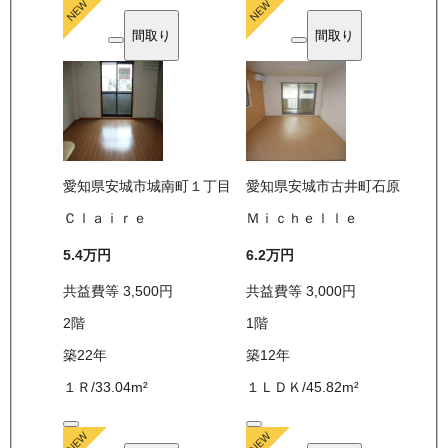
間取り
間取り
愛知県安城市城南町１丁目
愛知県安城市古井町石原
Ｃｌａｉｒｅ
Ｍｉｃｈｅｌｌｅ
5.4万
円
6.2万
円
共益費等
3,500
円
共益費等
3,000
円
2
階
1
階
築22年
築12年
１Ｒ
/
33.04
m²
１ＬＤＫ
/
45.82
m²