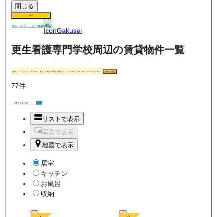
閉じる
保存
賃貸
愛知・岐阜・三重の
学生
更生看護専門学校周辺の賃貸物件一覧
条件
マンション・アパート / 家賃（0 〜 70,000） / 間取り（ワンルーム・1K, 1DK, 1LDK, 2K, 2DK）
条件を指定
77
件
リストで表示
写真で表示
地図で表示
居室
キッチン
お風呂
収納