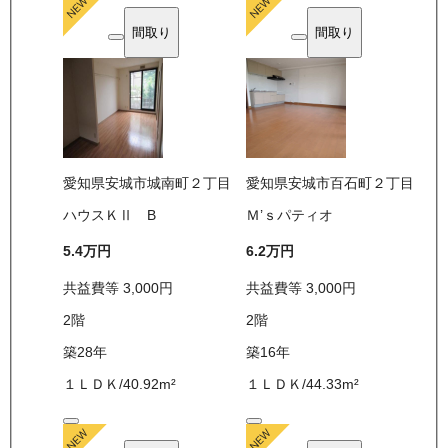
間取り
間取り
愛知県安城市城南町２丁目
愛知県安城市百石町２丁目
ハウスＫⅡ B
Ｍ’ｓパティオ
5.4万
円
6.2万
円
共益費等
3,000
円
共益費等
3,000
円
2
階
2
階
築28年
築16年
１ＬＤＫ
/
40.92
m²
１ＬＤＫ
/
44.33
m²