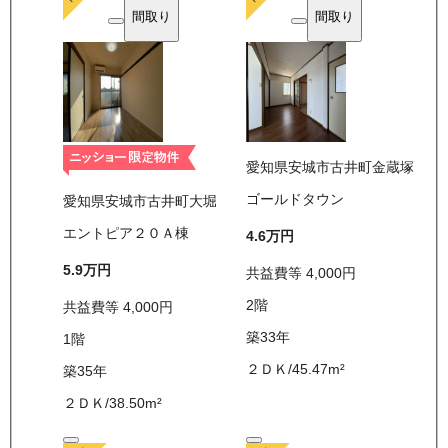
間取り
間取り
愛知県安城市古井町金蔵塚
ゴールドタウン
愛知県安城市古井町大堀
エントピア２０Ａ棟
4.6万
円
5.9万
円
共益費等
4,000
円
2
階
共益費等
4,000
円
築33年
1
階
２ＤＫ
/
45.47
m²
築35年
２ＤＫ
/
38.50
m²