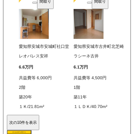
間取り
間取り
愛知県安城市安城町社口堂
愛知県安城市古井町北芝崎
レオパレス安祥
ラシーネ古井
6.6万
円
6.1万
円
共益費等
6,000
円
共益費等
4,500
円
2
階
1
階
築20年
築11年
１Ｋ
/
21.81
m²
１ＬＤＫ
/
40.70
m²
次の10件を表示
絞り込み条件を変更する