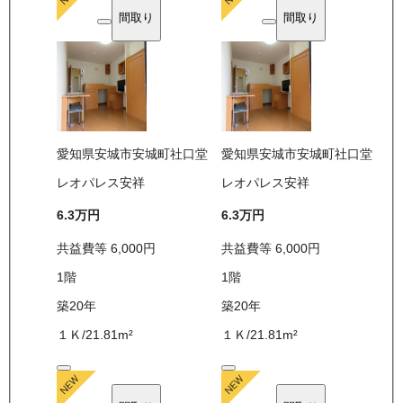
間取り
間取り
愛知県安城市安城町社口堂
愛知県安城市安城町社口堂
レオパレス安祥
レオパレス安祥
6.3万
円
6.3万
円
共益費等
6,000
円
共益費等
6,000
円
1
階
1
階
築20年
築20年
１Ｋ
/
21.81
m²
１Ｋ
/
21.81
m²