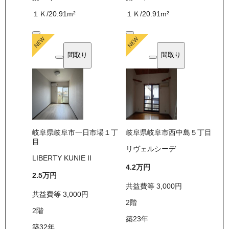
１Ｋ
/
20.91
m²
１Ｋ
/
20.91
m²
間取り
間取り
岐阜県岐阜市一日市場１丁
岐阜県岐阜市西中島５丁目
目
リヴェルシーデ
LIBERTY KUNIE II
4.2万
円
2.5万
円
共益費等
3,000
円
共益費等
3,000
円
2
階
2
階
築23年
築32年