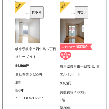
間取り
間取り
岐阜県岐阜市西中島６丁目
オリーブＮＪ
54,500
円
岐阜県岐阜市一日市場北町
エルミル Ｂ
共益費等
2,300
円
2
階
3.6万
円
築8年
共益費等
4,000
円
１ＬＤＫ
/
48.65
m²
1
階
築26年