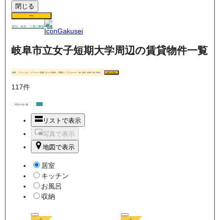
閉じる
保存
賃貸
愛知・岐阜・三重の
学生
岐阜市立女子短期大学周辺の賃貸物件一覧
条件
マンション・アパート / 家賃（0 〜 70,000） / 間取り（ワンルーム・1K, 1DK, 1LDK, 2K, 2DK）
条件を指定
117
件
リストで表示
写真で表示
地図で表示
居室
キッチン
お風呂
収納