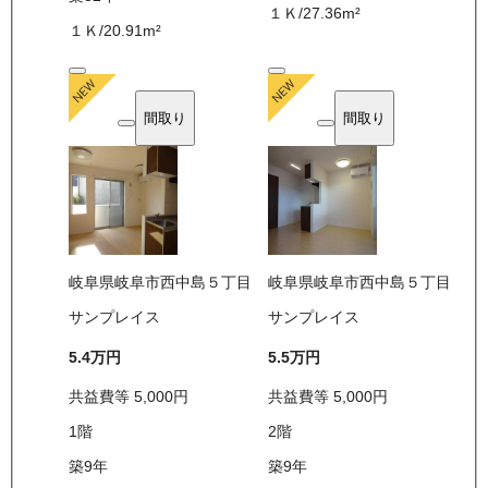
１Ｋ
/
27.36
m²
１Ｋ
/
20.91
m²
間取り
間取り
岐阜県岐阜市西中島５丁目
岐阜県岐阜市西中島５丁目
サンプレイス
サンプレイス
5.4万
円
5.5万
円
共益費等
5,000
円
共益費等
5,000
円
1
階
2
階
築9年
築9年