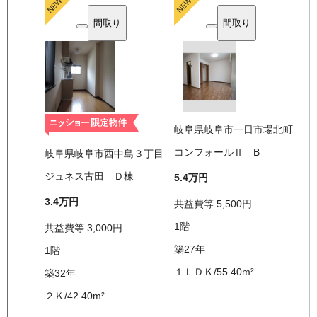
間取り
間取り
岐阜県岐阜市一日市場北町
コンフォールⅡ B
岐阜県岐阜市西中島３丁目
ジュネス古田 Ｄ棟
5.4万
円
3.4万
円
共益費等
5,500
円
1
階
共益費等
3,000
円
築27年
1
階
１ＬＤＫ
/
55.40
m²
築32年
２Ｋ
/
42.40
m²