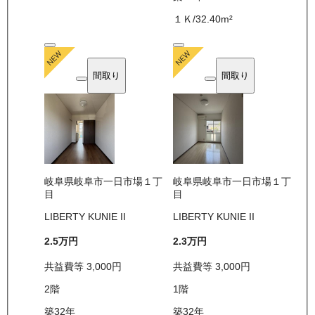
１Ｋ
/
32.40
m²
間取り
間取り
岐阜県岐阜市一日市場１丁
岐阜県岐阜市一日市場１丁
目
目
LIBERTY KUNIE II
LIBERTY KUNIE II
2.5万
円
2.3万
円
共益費等
3,000
円
共益費等
3,000
円
2
階
1
階
築32年
築32年