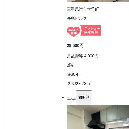
三重県津市大谷町
長島ビル２
29,500
円
共益費等
4,000
円
3
階
築38年
２Ｋ
/
26.73
m²
間取り