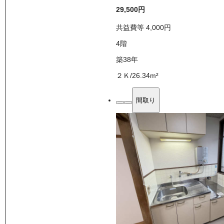
29,500
円
共益費等
4,000
円
4
階
築38年
２Ｋ
/
26.34
m²
間取り