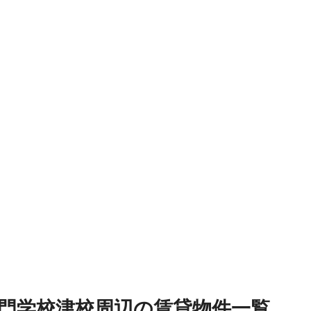
門学校津校周辺
の
賃貸物件
一覧