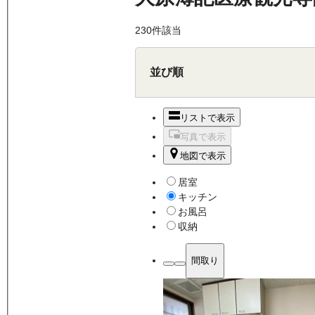
230
件該当
並び順
リストで表示
写真で表示
地図で表示
居室
キッチン
お風呂
収納
間取り