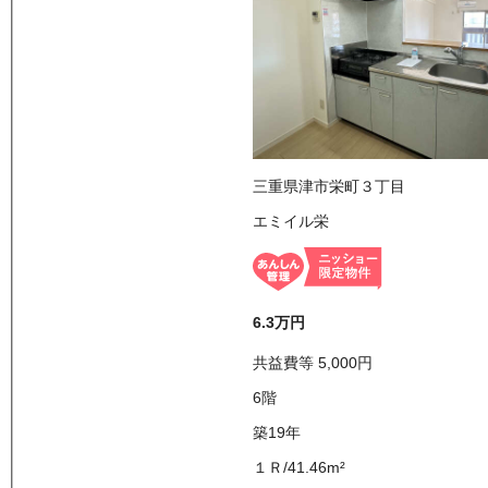
三重県津市栄町３丁目
エミイル栄
6.3万
円
共益費等
5,000
円
6
階
築19年
１Ｒ
/
41.46
m²