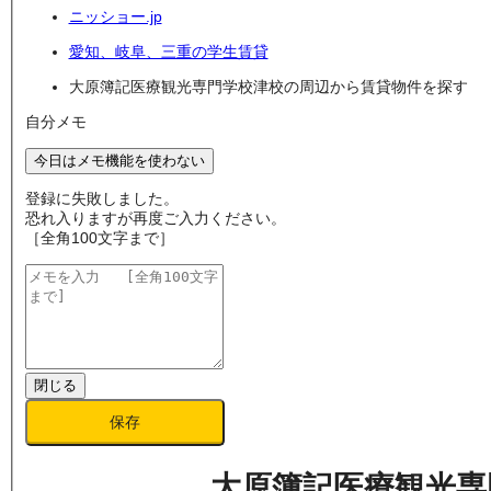
ニッショー.jp
愛知、岐阜、三重の学生賃貸
大原簿記医療観光専門学校津校の周辺から賃貸物件を探す
自分メモ
今日はメモ機能を使わない
登録に失敗しました。
恐れ入りますが再度ご入力ください。
［全角100文字まで］
閉じる
保存
大原簿記医療観光専