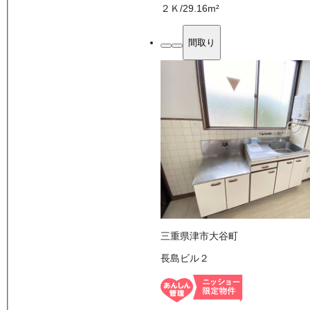
２Ｋ
/
29.16
m²
間取り
三重県津市大谷町
長島ビル２