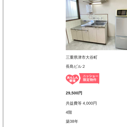
三重県津市大谷町
長島ビル２
29,500
円
共益費等
4,000
円
4
階
築38年