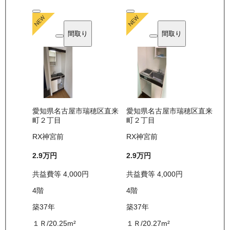
間取り
間取り
愛知県名古屋市瑞穂区直来
愛知県名古屋市瑞穂区直来
町２丁目
町２丁目
RX神宮前
RX神宮前
2.9万
円
2.9万
円
共益費等
4,000
円
共益費等
4,000
円
4
階
4
階
築37年
築37年
１Ｒ
/
20.25
m²
１Ｒ
/
20.27
m²