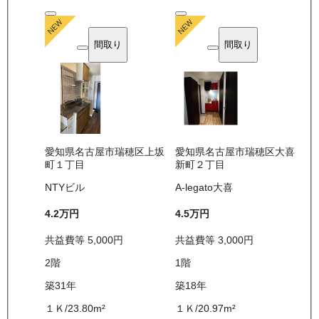
間取り
間取り
愛知県名古屋市瑞穂区上坂
愛知県名古屋市瑞穂区大喜
町１丁目
新町２丁目
NTYビル
A-legato大喜
4.2万
円
4.5万
円
共益費等
5,000
円
共益費等
3,000
円
2
階
1
階
築31年
築18年
１Ｋ
/
23.80
m²
１Ｋ
/
20.97
m²