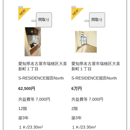
間取り
間取り
愛知県名古屋市瑞穂区大喜
愛知県名古屋市瑞穂区大喜
新町１丁目
新町１丁目
S-RESIDENCE堀田North
S-RESIDENCE堀田North
62,500
円
6万
円
共益費等
7,000
円
共益費等
7,000
円
12
階
2
階
築3年
築3年
１Ｋ
/
23.30
m²
１Ｋ
/
23.30
m²