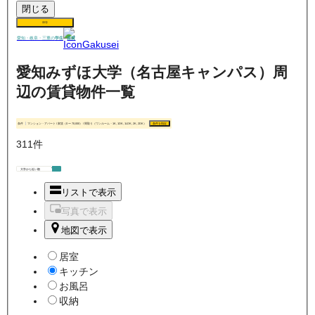
閉じる
保存
賃貸
愛知・岐阜・三重の
学生
愛知みずほ大学（名古屋キャンパス）周
辺の賃貸物件一覧
条件
マンション・アパート / 家賃（0 〜 70,000） / 間取り（ワンルーム・1K, 1DK, 1LDK, 2K, 2DK）
条件を指定
311
件
リストで表示
写真で表示
地図で表示
居室
キッチン
お風呂
収納