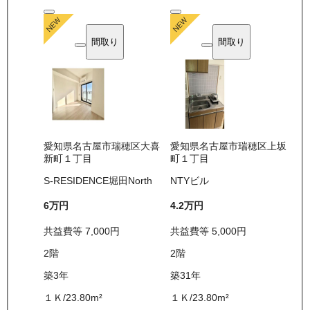
間取り
間取り
愛知県名古屋市瑞穂区大喜
愛知県名古屋市瑞穂区上坂
新町１丁目
町１丁目
S-RESIDENCE堀田North
NTYビル
6万
円
4.2万
円
共益費等
7,000
円
共益費等
5,000
円
2
階
2
階
築3年
築31年
１Ｋ
/
23.80
m²
１Ｋ
/
23.80
m²