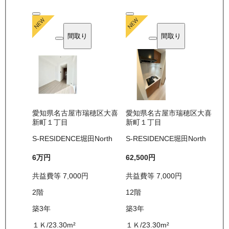
間取り
間取り
愛知県名古屋市瑞穂区大喜
愛知県名古屋市瑞穂区大喜
新町１丁目
新町１丁目
S-RESIDENCE堀田North
S-RESIDENCE堀田North
6万
円
62,500
円
共益費等
7,000
円
共益費等
7,000
円
2
階
12
階
築3年
築3年
１Ｋ
/
23.30
m²
１Ｋ
/
23.30
m²