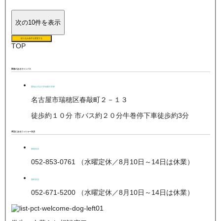
次の10件を表示
絞り込み条件を変更する
TOP
関連のあるキャンパス
愛知みずほ大学短期大学部
名古屋市瑞穂区春敲町２－１３
徒歩約１０分 市バス約２０分牛巻停下車徒歩約3分
周辺にあるニッショー支店
新瑞支店
052-853-0761 （水曜定休／8月10日～14日は休業）
熱田支店
052-671-5200 （水曜定休／8月10日～14日は休業）