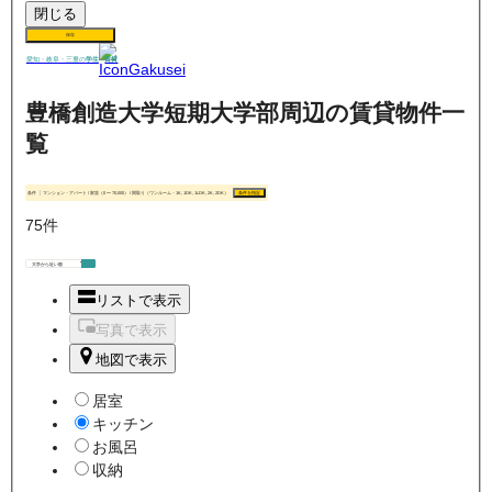
閉じる
保存
賃貸
愛知・岐阜・三重の
学生
豊橋創造大学短期大学部周辺の賃貸物件一
覧
条件
マンション・アパート / 家賃（0 〜 70,000） / 間取り（ワンルーム・1K, 1DK, 1LDK, 2K, 2DK）
条件を指定
75
件
リストで表示
写真で表示
地図で表示
居室
キッチン
お風呂
収納