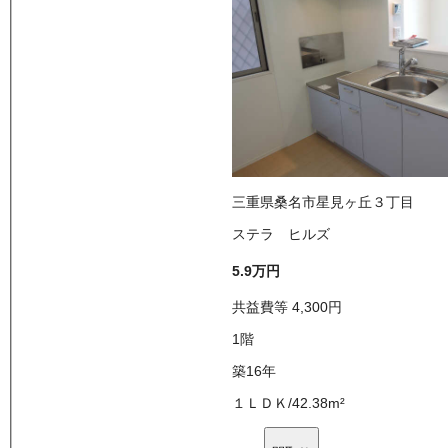
三重県桑名市星見ヶ丘３丁目
ステラ ヒルズ
5.9万
円
共益費等
4,300
円
1
階
築16年
１ＬＤＫ
/
42.38
m²