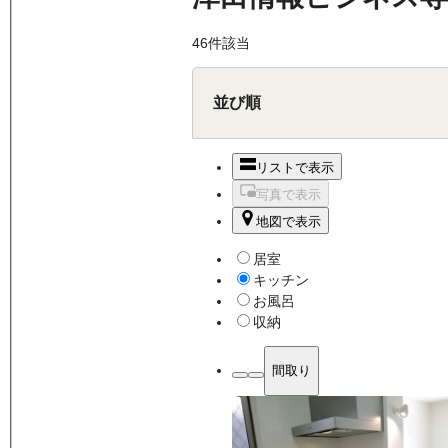
46
件該当
並び順
リストで表示
写真で表示
地図で表示
居室
キッチン
お風呂
収納
間取り