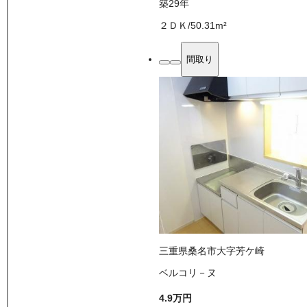
築29年
２ＤＫ
/
50.31
m²
間取り
三重県桑名市大字芳ケ崎
ベルコリ－ヌ
4.9万
円