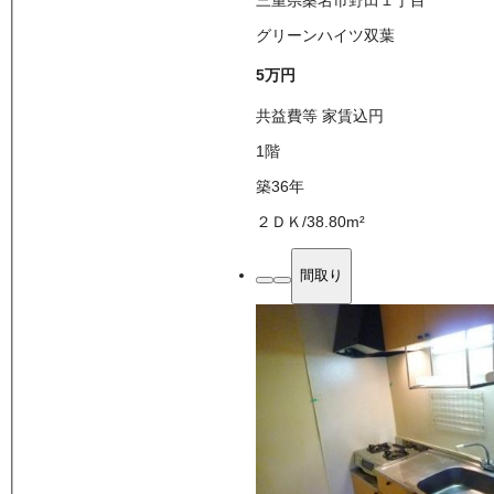
グリーンハイツ双葉
5万
円
共益費等
家賃込
円
1
階
築36年
２ＤＫ
/
38.80
m²
間取り