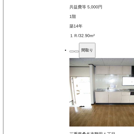
共益費等
5,000
円
1
階
築14年
１Ｒ
/
32.90
m²
間取り
三重県桑名市野田１丁目