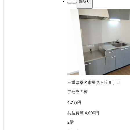
間取り
三重県桑名市星見ヶ丘９丁目
アセラＦ棟
4.7万
円
共益費等
4,000
円
2
階