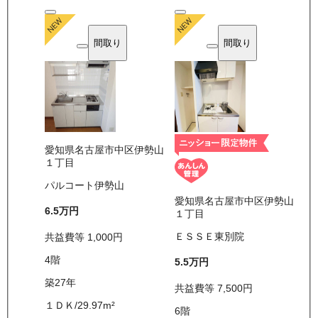
間取り
間取り
愛知県名古屋市中区伊勢山
１丁目
パルコート伊勢山
愛知県名古屋市中区伊勢山
6.5万
円
１丁目
ＥＳＳＥ東別院
共益費等
1,000
円
4
階
5.5万
円
築27年
共益費等
7,500
円
１ＤＫ
/
29.97
m²
6
階