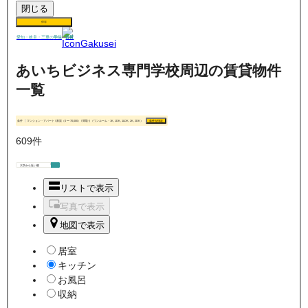
閉じる
保存
賃貸
愛知・岐阜・三重の
学生
あいちビジネス専門学校周辺の賃貸物件
一覧
条件
マンション・アパート / 家賃（0 〜 70,000） / 間取り（ワンルーム・1K, 1DK, 1LDK, 2K, 2DK）
条件を指定
609
件
リストで表示
写真で表示
地図で表示
居室
キッチン
お風呂
収納