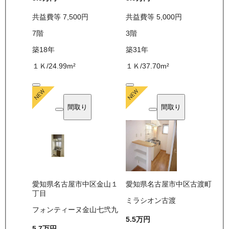
共益費等
7,500
円
共益費等
5,000
円
7
階
3
階
築18年
築31年
１Ｋ
/
24.99
m²
１Ｋ
/
37.70
m²
間取り
間取り
愛知県名古屋市中区金山１
愛知県名古屋市中区古渡町
丁目
ミラシオン古渡
フォンティーヌ金山七弐九
5.5万
円
5.7万
円