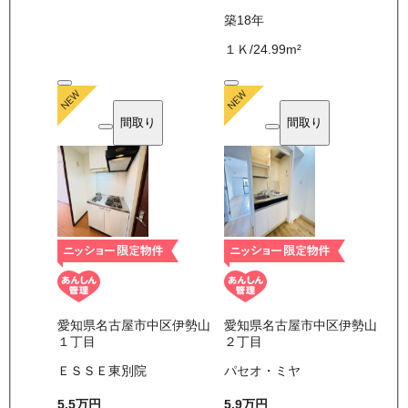
築18年
１Ｋ
/
24.99
m²
間取り
間取り
愛知県名古屋市中区伊勢山
愛知県名古屋市中区伊勢山
１丁目
２丁目
ＥＳＳＥ東別院
パセオ・ミヤ
5.5万
円
5.9万
円