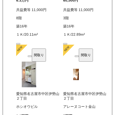
6.3万
円
60,500
円
共益費等
11,000
円
共益費等
11,000
円
8
階
3
階
築16年
築16年
１Ｋ
/
20.11
m²
１Ｋ
/
22.89
m²
間取り
間取り
愛知県名古屋市中区伊勢山
愛知県名古屋市中区伊勢山
２丁目
２丁目
ホシオウビル
アレーヌコート金山