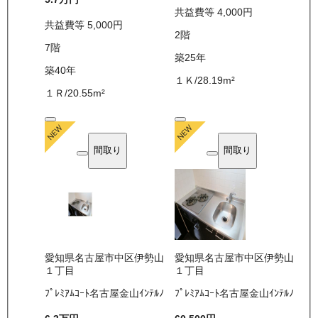
共益費等
4,000
円
共益費等
5,000
円
2
階
7
階
築25年
築40年
１Ｋ
/
28.19
m²
１Ｒ
/
20.55
m²
間取り
間取り
愛知県名古屋市中区伊勢山
愛知県名古屋市中区伊勢山
１丁目
１丁目
ﾌﾟﾚﾐｱﾑｺｰﾄ名古屋金山ｲﾝﾃﾙﾉ
ﾌﾟﾚﾐｱﾑｺｰﾄ名古屋金山ｲﾝﾃﾙﾉ