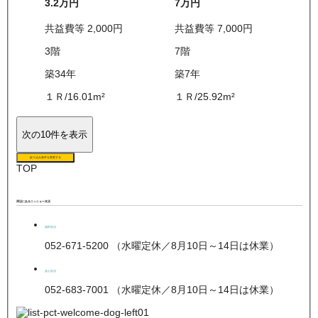
3.2万
円
7万
円
共益費等
2,000
円
共益費等
7,000
円
3
階
7
階
築34年
築7年
１Ｒ
/
16.01
m²
１Ｒ
/
25.92
m²
次の10件を表示
絞り込み条件を変更する
TOP
周辺にあるニッショー支店
熱田支店
052-671-5200 （水曜定休／8月10日～14日は休業）
金山支店
052-683-7001 （水曜定休／8月10日～14日は休業）