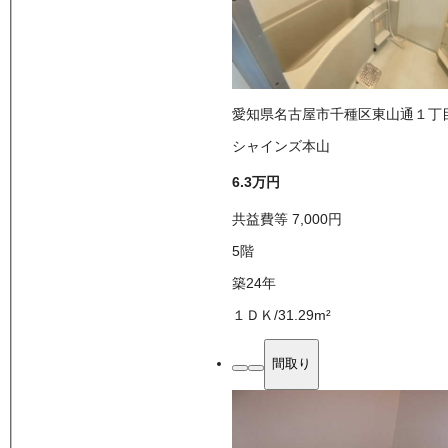
愛知県名古屋市千種区東山通１丁
シャインズ本山
6.3万
円
共益費等
7,000
円
5
階
築24年
１ＤＫ
/
31.29
m²
間取り