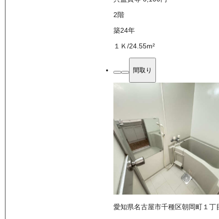
2
階
築24年
１Ｋ
/
24.55
m²
間取り
愛知県名古屋市千種区朝岡町１丁