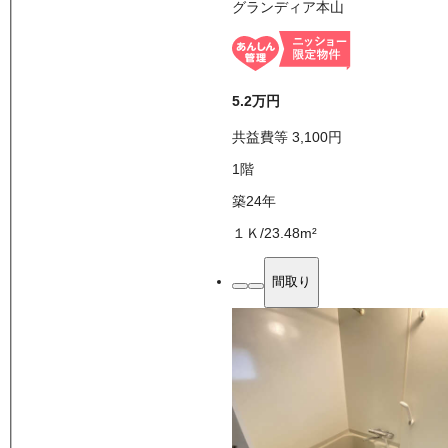
グランディア本山
5.2万
円
共益費等
3,100
円
1
階
築24年
１Ｋ
/
23.48
m²
間取り