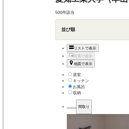
500
件該当
並び順
リストで表示
写真で表示
地図で表示
居室
キッチン
お風呂
収納
間取り