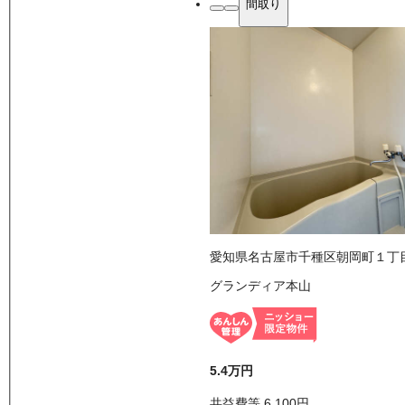
間取り
愛知県名古屋市千種区朝岡町１丁
グランディア本山
5.4万
円
共益費等
6,100
円