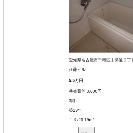
愛知県名古屋市千種区末盛通５丁
仕藤ビル
5.5万
円
共益費等
3,000
円
3
階
築29年
１Ｋ
/
26.19
m²