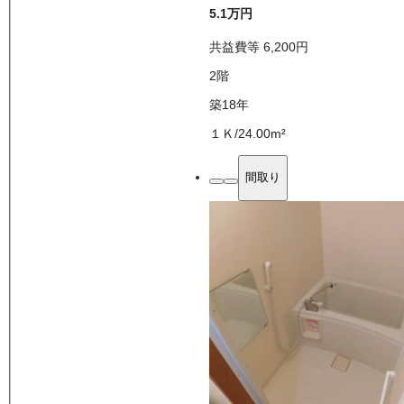
5.1万
円
共益費等
6,200
円
2
階
築18年
１Ｋ
/
24.00
m²
間取り