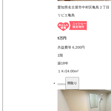
愛知県名古屋市中村区亀島２丁目
リビエ亀島
5万
円
共益費等
6,200
円
1
階
築18年
１Ｋ
/
24.00
m²
間取り