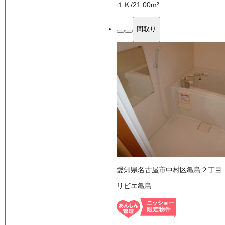
１Ｋ
/
21.00
m²
間取り
愛知県名古屋市中村区亀島２丁目
リビエ亀島