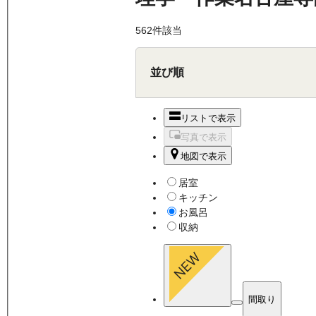
562
件該当
並び順
リストで表示
写真で表示
地図で表示
居室
キッチン
お風呂
収納
間取り