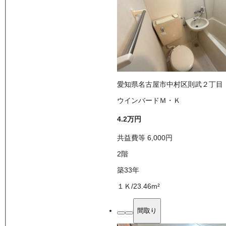
愛知県名古屋市中村区則武２丁目
ウインバードＭ・Ｋ
4.2万
円
共益費等
6,000
円
2
階
築33年
１Ｋ
/
23.46
m²
間取り