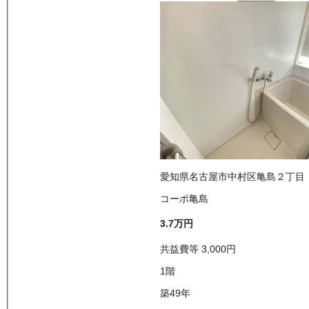
愛知県名古屋市中村区亀島２丁目
コーポ亀島
3.7万
円
共益費等
3,000
円
1
階
築49年