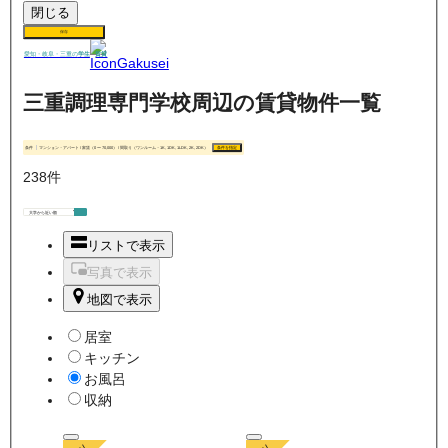
閉じる
保存
賃貸
愛知・岐阜・三重の
学生
三重調理専門学校周辺の賃貸物件一覧
条件
マンション・アパート / 家賃（0 〜 70,000） / 間取り（ワンルーム・1K, 1DK, 1LDK, 2K, 2DK）
条件を指定
238
件
リストで表示
写真で表示
地図で表示
居室
キッチン
お風呂
収納