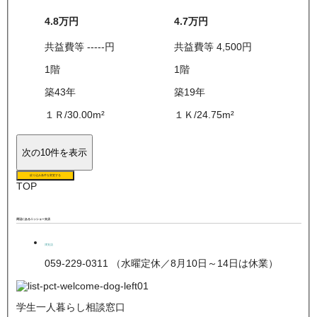
4.8万
円
4.7万
円
共益費等
-----
円
共益費等
4,500
円
1
階
1
階
築43年
築19年
１Ｒ
/
30.00
m²
１Ｋ
/
24.75
m²
次の10件を表示
絞り込み条件を変更する
TOP
周辺にあるニッショー支店
津支店
059-229-0311 （水曜定休／8月10日～14日は休業）
学生一人暮らし相談窓口