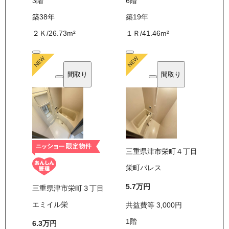
3
階
6
階
築38年
築19年
２Ｋ
/
26.73
m²
１Ｒ
/
41.46
m²
間取り
間取り
三重県津市栄町４丁目
栄町パレス
5.7万
円
三重県津市栄町３丁目
エミイル栄
共益費等
3,000
円
1
階
6.3万
円