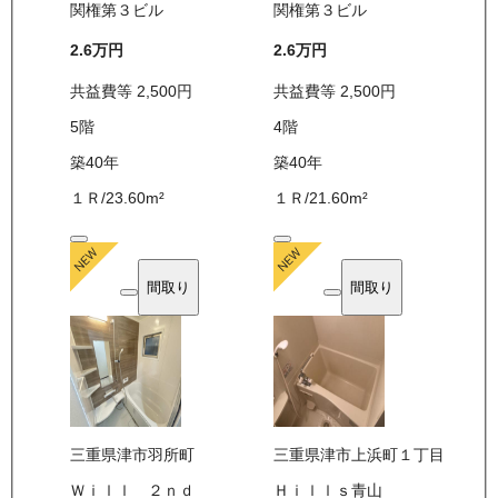
関権第３ビル
関権第３ビル
2.6万
円
2.6万
円
共益費等
2,500
円
共益費等
2,500
円
5
階
4
階
築40年
築40年
１Ｒ
/
23.60
m²
１Ｒ
/
21.60
m²
間取り
間取り
三重県津市羽所町
三重県津市上浜町１丁目
Ｗｉｌｌ ２ｎｄ
Ｈｉｌｌｓ青山