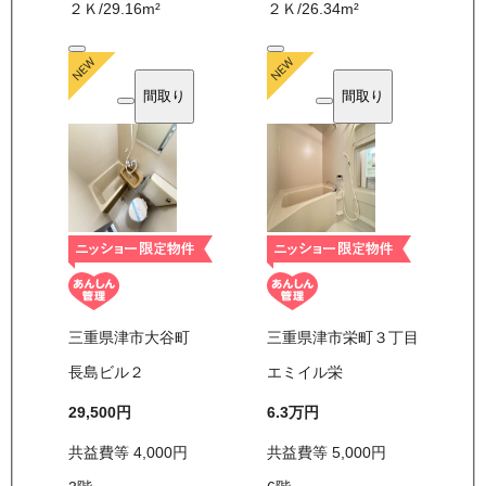
２Ｋ
/
29.16
m²
２Ｋ
/
26.34
m²
間取り
間取り
三重県津市大谷町
三重県津市栄町３丁目
長島ビル２
エミイル栄
29,500
円
6.3万
円
共益費等
4,000
円
共益費等
5,000
円