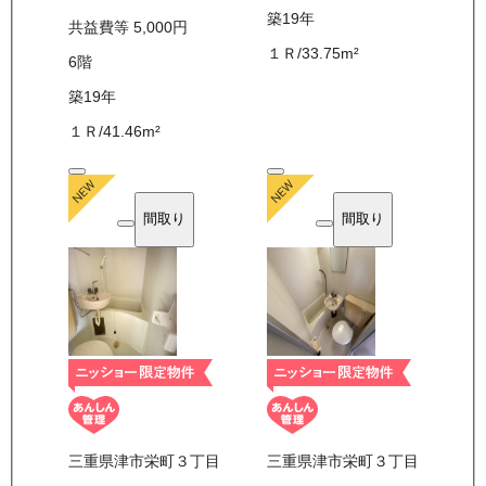
築19年
共益費等
5,000
円
１Ｒ
/
33.75
m²
6
階
築19年
１Ｒ
/
41.46
m²
間取り
間取り
三重県津市栄町３丁目
三重県津市栄町３丁目