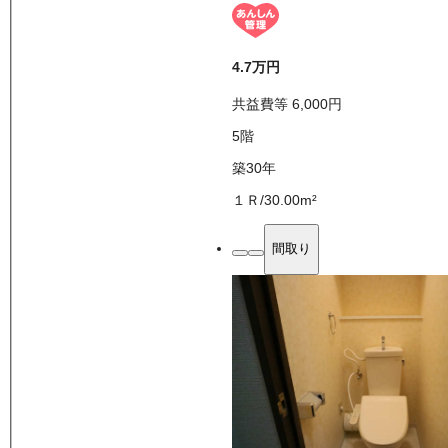
4.7万
円
共益費等
6,000
円
5
階
築30年
１Ｒ
/
30.00
m²
間取り