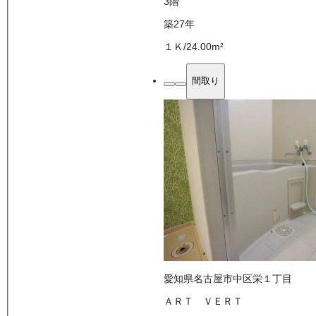
3
階
築27年
１Ｋ
/
24.00
m²
間取り
愛知県名古屋市中区栄１丁目
ＡＲＴ ＶＥＲＴ