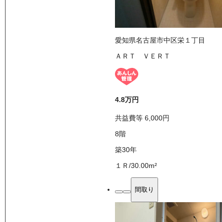
愛知県名古屋市中区栄１丁目
ＡＲＴ ＶＥＲＴ
4.8万
円
共益費等
6,000
円
8
階
築30年
１Ｒ
/
30.00
m²
間取り