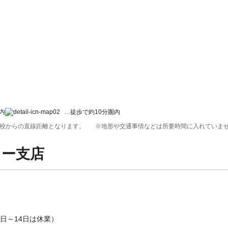
内
…徒歩で約10分圏内
校からの直線距離となります。
※地形や交通事情などは所要時間に入れていま
ョー支店
月10日～14日は休業）