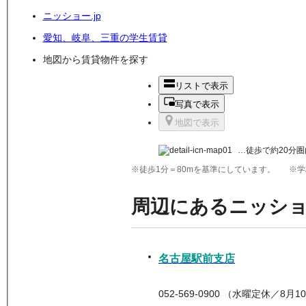
ニッショー.jp
愛知、岐阜、三重の学生賃貸
地図から賃貸物件を探す
リストで表示
写真で表示
地図で表示
…徒歩で約20分圏
※徒歩1分＝80mを基準にしています。
※学
周辺にあるニッシ
名古屋駅前支店
052-569-0900 （水曜定休／8