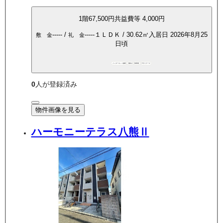
1
階
67,500
円
共益費等
4,000円
-----
/
-----
１ＬＤＫ
/
30.62
㎡
入居日
2026年8月25
敷 金
礼 金
日頃
インターネット無料
敷礼0
角部屋
デザイナーズ
0
人が登録済み
物件画像を見る
ハーモニーテラス八熊Ⅱ