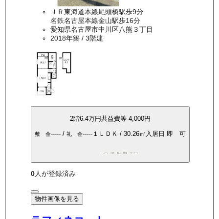
ＪＲ東海道本線尾頭橋駅歩9分
名鉄名古屋本線金山駅歩16分
愛知県名古屋市中川区八熊３丁目
2018年築
/ 3階建
2
階
6.4万
円
共益費等
4,000円
-----
/
-----
１ＬＤＫ
/
30.26
㎡
入居日
即 可
敷 金
礼 金
インターネット無料
敷礼0
角部屋
デザイナーズ
0
人が登録済み
物件画像を見る