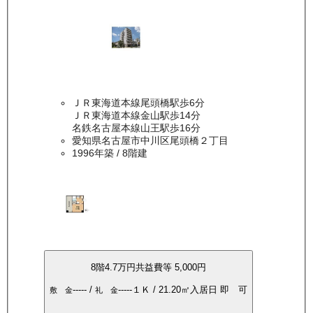
ＪＲ東海道本線尾頭橋駅歩6分
ＪＲ東海道本線金山駅歩14分
名鉄名古屋本線山王駅歩16分
愛知県名古屋市中川区尾頭橋２丁目
1996年築
/ 8階建
8
階
4.7万
円
共益費等
5,000円
-----
/
-----
１Ｋ
/
21.20
㎡
入居日
即 可
敷 金
礼 金