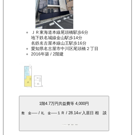
ＪＲ東海道本線尾頭橋駅歩6分
地下鉄名城線金山駅歩14分
名鉄名古屋本線山王駅歩16分
愛知県名古屋市中川区尾頭橋２丁目
2016年築
/ 2階建
1
階
4.7万
円
共益費等
4,000円
-----
/
-----
１Ｒ
/
28.14
㎡
入居日
相 談
敷 金
礼 金
インターネット無料
敷礼0
南向き