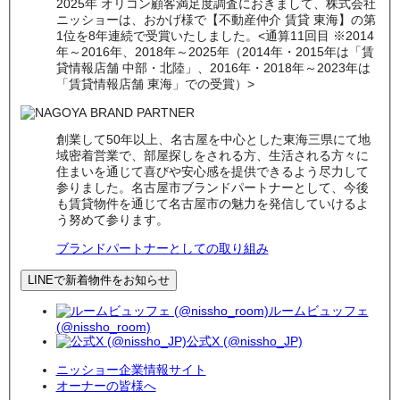
2025年 オリコン顧客満足度調査におきまして、株式会社
ニッショーは、おかげ様で【不動産仲介 賃貸 東海】の第
1位を8年連続で受賞いたしました。<通算11回目 ※2014
年～2016年、2018年～2025年（2014年・2015年は「賃
貸情報店舗 中部・北陸」、2016年・2018年～2023年は
「賃貸情報店舗 東海」での受賞）>
創業して50年以上、名古屋を中心とした東海三県にて地
域密着営業で、部屋探しをされる方、生活される方々に
住まいを通じて喜びや安心感を提供できるよう尽力して
参りました。名古屋市ブランドパートナーとして、今後
も賃貸物件を通じて名古屋市の魅力を発信していけるよ
う努めて参ります。
ブランドパートナーとしての取り組み
LINEで新着物件をお知らせ
ルームビュッフェ
(@nissho_room)
公式X (@nissho_JP)
ニッショー企業情報サイト
オーナーの皆様へ