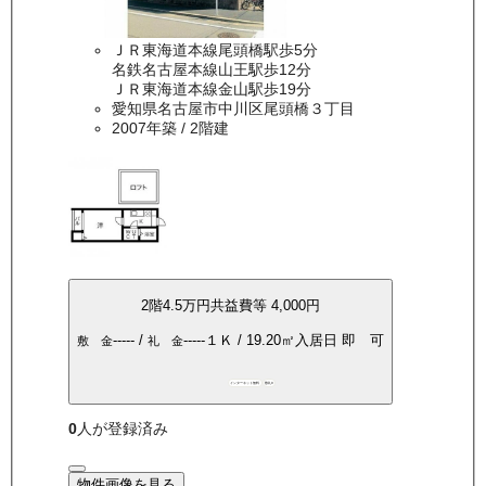
ＪＲ東海道本線尾頭橋駅歩5分
名鉄名古屋本線山王駅歩12分
ＪＲ東海道本線金山駅歩19分
愛知県名古屋市中川区尾頭橋３丁目
2007年築
/ 2階建
2
階
4.5万
円
共益費等
4,000円
-----
/
-----
１Ｋ
/
19.20
㎡
入居日
即 可
敷 金
礼 金
インターネット無料
敷礼0
0
人が登録済み
物件画像を見る