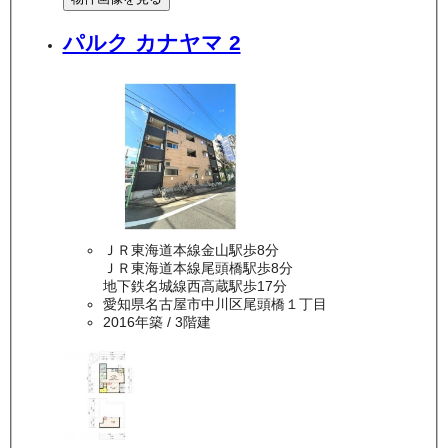
パルク カナヤマ 2
ＪＲ東海道本線金山駅歩8分
ＪＲ東海道本線尾頭橋駅歩8分
地下鉄名城線西高蔵駅歩17分
愛知県名古屋市中川区尾頭橋１丁目
2016年築
/ 3階建