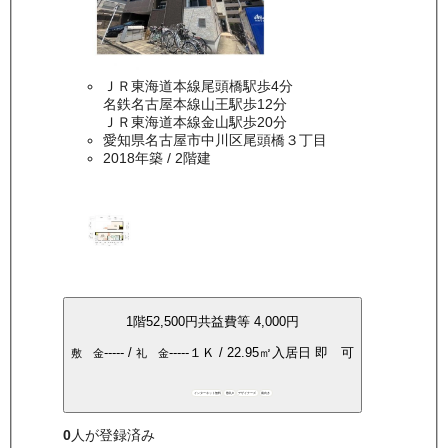
ＪＲ東海道本線尾頭橋駅歩4分
名鉄名古屋本線山王駅歩12分
ＪＲ東海道本線金山駅歩20分
愛知県名古屋市中川区尾頭橋３丁目
2018年築
/ 2階建
1
階
52,500
円
共益費等
4,000円
-----
/
-----
１Ｋ
/
22.95
㎡
入居日
即 可
敷 金
礼 金
インターネット無料
敷礼0
デザイナーズ
南向き
0
人が登録済み