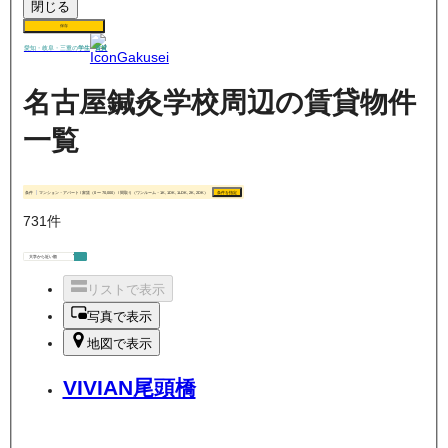
閉じる
保存
賃貸
愛知・岐阜・三重の
学生
名古屋鍼灸学校周辺の賃貸物件
一覧
条件
マンション・アパート / 家賃（0 〜 70,000） / 間取り（ワンルーム・1K, 1DK, 1LDK, 2K, 2DK）
条件を指定
731
件
リストで表示
写真で表示
地図で表示
VIVIAN尾頭橋