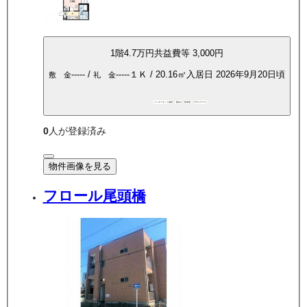
1
階
4.7万
円
共益費等
3,000円
-----
/
-----
１Ｋ
/
20.16
㎡
入居日
2026年9月20日頃
敷 金
礼 金
インターネット無料
敷礼0
角部屋
デザイナーズ
0
人が登録済み
物件画像を見る
フロール尾頭橋