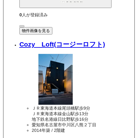
インターネット無料
敷礼0
保証人不要
南向き
0
人が登録済み
物件画像を見る
Cozy Loft(コージーロフト)
ＪＲ東海道本線尾頭橋駅歩9分
ＪＲ東海道本線金山駅歩13分
地下鉄名港線日比野駅歩16分
愛知県名古屋市中川区八熊２丁目
2014年築
/ 2階建