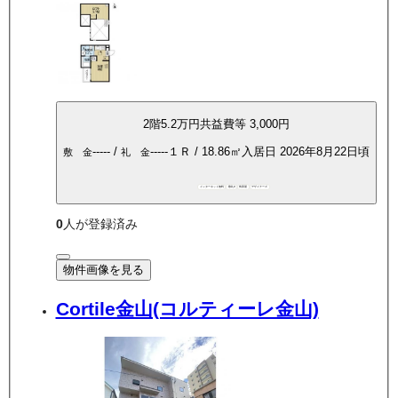
2
階
5.2万
円
共益費等
3,000円
-----
/
-----
１Ｒ
/
18.86
㎡
入居日
2026年8月22日頃
敷 金
礼 金
インターネット無料
敷礼0
角部屋
デザイナーズ
0
人が登録済み
物件画像を見る
Cortile金山(コルティーレ金山)