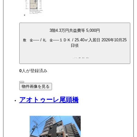
3
階
4.3万
円
共益費等
5,000円
-----
/
-----
１ＤＫ
/
25.40
㎡
入居日
2026年10月25
敷 金
礼 金
日頃
インターネット無料
敷礼0
南向き
0
人が登録済み
物件画像を見る
アオトゥーレ尾頭橋