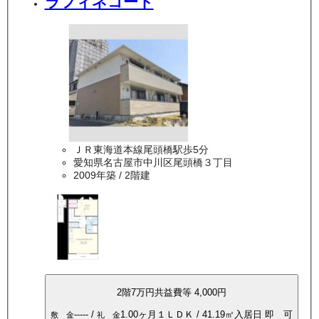
ラフィネコート
ＪＲ東海道本線尾頭橋駅歩5分
愛知県名古屋市中川区尾頭橋３丁目
2009年築
/ 2階建
2
階
7万
円
共益費等
4,000円
-----
/
1.00ヶ月
１ＬＤＫ
/
41.19
㎡
入居日
即 可
敷 金
礼 金