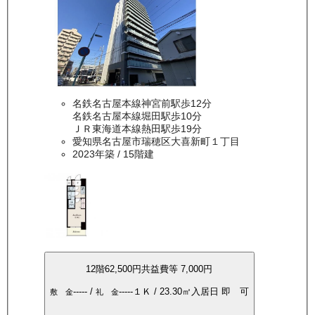
名鉄名古屋本線神宮前駅歩12分
名鉄名古屋本線堀田駅歩10分
ＪＲ東海道本線熱田駅歩19分
愛知県名古屋市瑞穂区大喜新町１丁目
2023年築
/ 15階建
12
階
62,500
円
共益費等
7,000円
-----
/
-----
１Ｋ
/
23.30
㎡
入居日
即 可
敷 金
礼 金