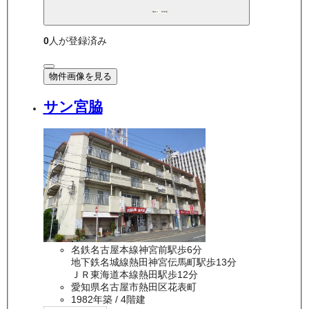
敷礼0
角部屋
0
人が登録済み
物件画像を見る
サン宮脇
名鉄名古屋本線神宮前駅歩6分
地下鉄名城線熱田神宮伝馬町駅歩13分
ＪＲ東海道本線熱田駅歩12分
愛知県名古屋市熱田区花表町
1982年築
/ 4階建