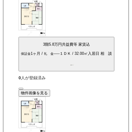
3
階
5.8万
円
共益費等
家賃込
1ヶ月
/
-----
１ＤＫ
/
32.00
㎡
入居日
相 談
保証金
礼 金
都市ガス
0
人が登録済み
物件画像を見る