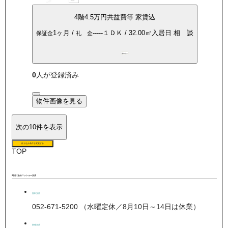
4
階
4.5万
円
共益費等
家賃込
1ヶ月
/
-----
１ＤＫ
/
32.00
㎡
入居日
相 談
保証金
礼 金
都市ガス
0
人が登録済み
物件画像を見る
次の10件を表示
絞り込み条件を変更する
TOP
周辺にあるニッショー支店
熱田支店
052-671-5200 （水曜定休／8月10日～14日は休業）
新瑞支店