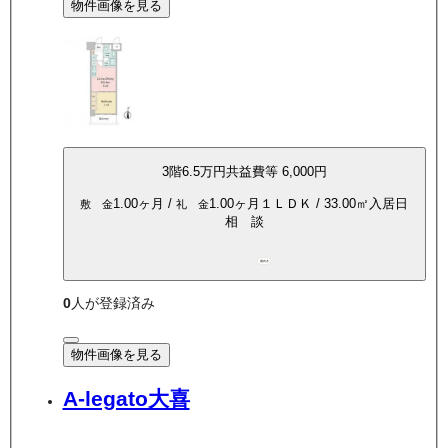
物件画像を見る
3
階
6.5万
円
共益費等
6,000円
1.00ヶ月
/
1.00ヶ月
１ＬＤＫ
/
33.00
㎡
入居日
敷 金
礼 金
相 談
南向き
0
人が登録済み
物件画像を見る
A-legato大喜