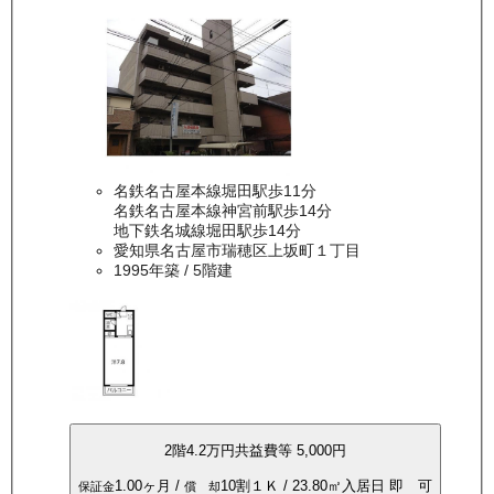
名鉄名古屋本線堀田駅歩11分
名鉄名古屋本線神宮前駅歩14分
地下鉄名城線堀田駅歩14分
愛知県名古屋市瑞穂区上坂町１丁目
1995年築
/ 5階建
2
階
4.2万
円
共益費等
5,000円
1.00ヶ月
/
10割
１Ｋ
/
23.80
㎡
入居日
即 可
保証金
償 却