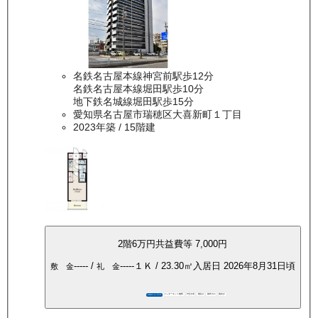
名鉄名古屋本線神宮前駅歩12分
名鉄名古屋本線堀田駅歩10分
地下鉄名城線堀田駅歩15分
愛知県名古屋市瑞穂区大喜新町１丁目
2023年築
/ 15階建
2
階
6万
円
共益費等
7,000円
-----
/
-----
１Ｋ
/
23.30
㎡
入居日
2026年8月31日頃
敷 金
礼 金
インターネット無料
P空き有
敷礼0
都市ガス
南向き
360°パノラマ