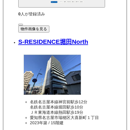
インターネット無料
P空き有
敷礼0
都市ガス
南向き
360°パノラマ
0
人が登録済み
物件画像を見る
S-RESIDENCE堀田North
名鉄名古屋本線神宮前駅歩12分
名鉄名古屋本線堀田駅歩10分
ＪＲ東海道本線熱田駅歩19分
愛知県名古屋市瑞穂区大喜新町１丁目
2023年築
/ 15階建