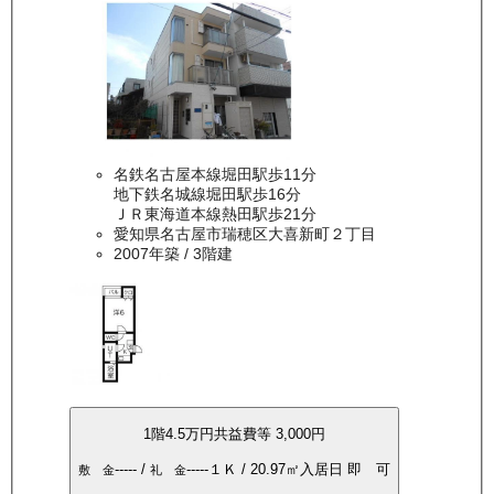
名鉄名古屋本線堀田駅歩11分
地下鉄名城線堀田駅歩16分
ＪＲ東海道本線熱田駅歩21分
愛知県名古屋市瑞穂区大喜新町２丁目
2007年築
/ 3階建
1
階
4.5万
円
共益費等
3,000円
-----
/
-----
１Ｋ
/
20.97
㎡
入居日
即 可
敷 金
礼 金