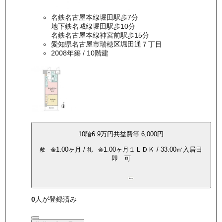
名鉄名古屋本線堀田駅歩7分
地下鉄名城線堀田駅歩10分
名鉄名古屋本線神宮前駅歩15分
愛知県名古屋市瑞穂区堀田通７丁目
2008年築
/ 10階建
10
階
6.9万
円
共益費等
6,000円
1.00ヶ月
/
1.00ヶ月
１ＬＤＫ
/
33.00
㎡
入居日
敷 金
礼 金
即 可
南向き
0
人が登録済み