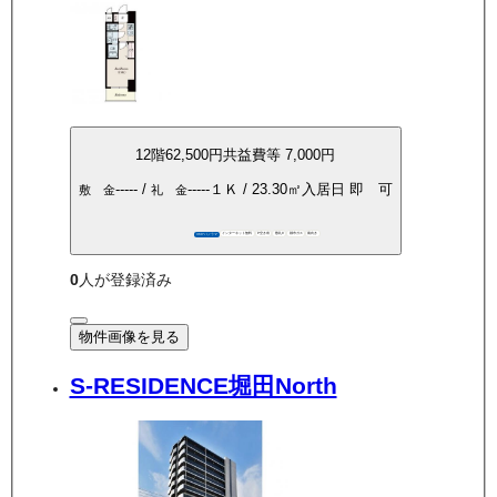
12
階
62,500
円
共益費等
7,000円
-----
/
-----
１Ｋ
/
23.30
㎡
入居日
即 可
敷 金
礼 金
インターネット無料
P空き有
敷礼0
都市ガス
南向き
360°パノラマ
0
人が登録済み
物件画像を見る
S-RESIDENCE堀田North