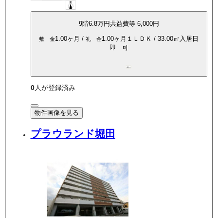
9
階
6.8万
円
共益費等
6,000円
1.00ヶ月
/
1.00ヶ月
１ＬＤＫ
/
33.00
㎡
入居日
敷 金
礼 金
即 可
南向き
0
人が登録済み
物件画像を見る
プラウランド堀田