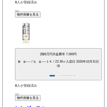
0
人が登録済み
物件画像を見る
2
階
6万
円
共益費等
7,000円
-----
/
-----
１Ｋ
/
23.30
㎡
入居日
2026年10月31日
敷 金
礼 金
頃
インターネット無料
P空き有
敷礼0
都市ガス
南向き
360°パノラマ
0
人が登録済み
物件画像を見る