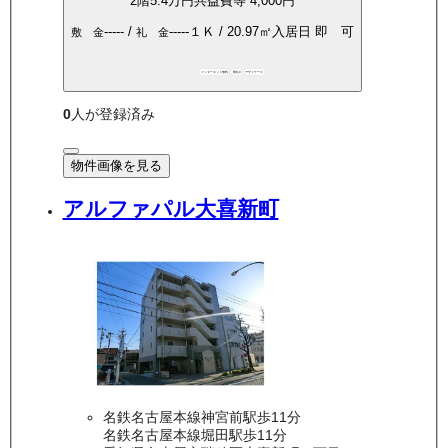
2
階
5.4万
円
共益費等
4,000円
-----
/
-----
１Ｋ
/
20.97
㎡
入居日
即 可
敷 金
礼 金
インターネット無料
敷礼0
デザイナーズ
0
人が登録済み
物件画像を見る
アルファパル大喜新町
名鉄名古屋本線神宮前駅歩11分
名鉄名古屋本線堀田駅歩11分