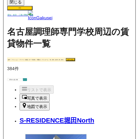
閉じる
保存
賃貸
愛知・岐阜・三重の
学生
名古屋調理師専門学校周辺の賃
貸物件一覧
条件
マンション・アパート / 家賃（0 〜 70,000） / 間取り（ワンルーム・1K, 1DK, 1LDK, 2K, 2DK）
条件を指定
384
件
リストで表示
写真で表示
地図で表示
S-RESIDENCE堀田North