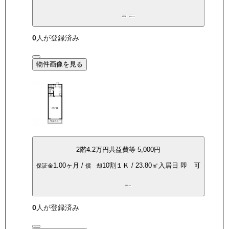
角部屋
都市ガス
0
人が登録済み
物件画像を見る
2
階
4.2万
円
共益費等
5,000円
1.00ヶ月
/
10割
１Ｋ
/
23.80
㎡
入居日
即 可
保証金
償 却
都市ガス
0
人が登録済み