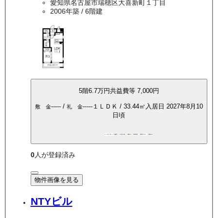
愛知県名古屋市瑞穂区大喜新町１丁目
2006年築
/ 6階建
5
階
6.7万
円
共益費等
7,000円
-----
/
-----
１ＬＤＫ
/
33.44
㎡
入居日
2027年8月10
敷 金
礼 金
日頃
インターネット無料
P空き有
敷礼0
角部屋
都市ガス
南向き
0
人が登録済み
物件画像を見る
NTYビル