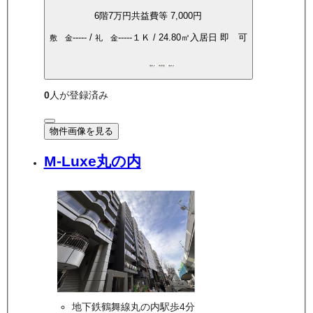
6
階
7万
円
共益費等
7,000円
-----
/
-----
１Ｋ
/
24.80
㎡
入居日
即 可
敷 金
礼 金
敷礼0
角部屋
南向き
0
人が登録済み
物件画像を見る
M-Luxe丸の内
地下鉄鶴舞線丸の内駅歩4分