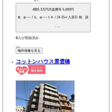
4
階
5.3万
円
共益費等
5,000円
-----
/
-----
１Ｋ
/
24.15
㎡
入居日
相 談
敷 金
礼 金
敷礼0
都市ガス
0
人が登録済み
物件画像を見る
コットンハウス景雲橋