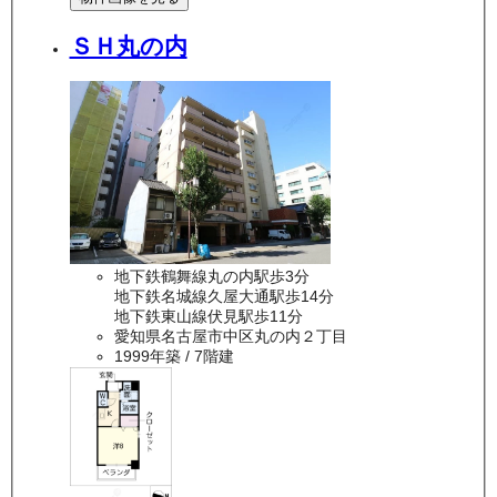
ＳＨ丸の内
地下鉄鶴舞線丸の内駅歩3分
地下鉄名城線久屋大通駅歩14分
地下鉄東山線伏見駅歩11分
愛知県名古屋市中区丸の内２丁目
1999年築
/ 7階建