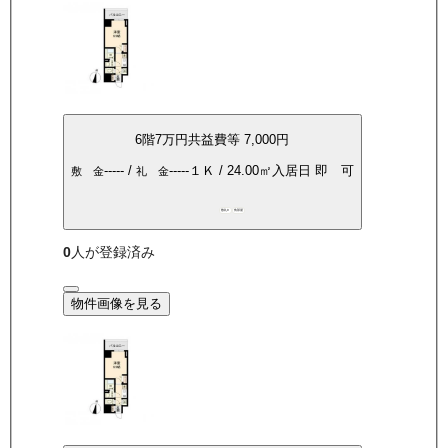
6
階
7万
円
共益費等
7,000円
-----
/
-----
１Ｋ
/
24.00
㎡
入居日
即 可
敷 金
礼 金
敷礼0
角部屋
0
人が登録済み
物件画像を見る