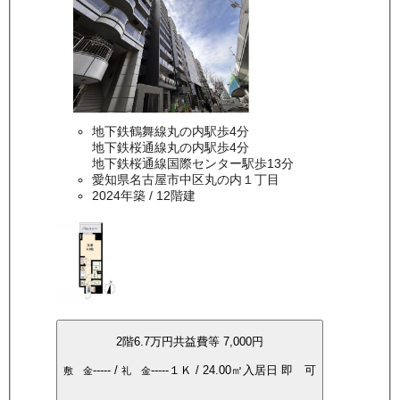
地下鉄鶴舞線丸の内駅歩4分
地下鉄桜通線丸の内駅歩4分
地下鉄桜通線国際センター駅歩13分
愛知県名古屋市中区丸の内１丁目
2024年築
/ 12階建
2
階
6.7万
円
共益費等
7,000円
-----
/
-----
１Ｋ
/
24.00
㎡
入居日
即 可
敷 金
礼 金