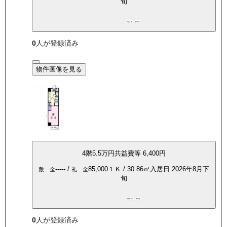
旬
P空き有
都市ガス
0
人が登録済み
物件画像を見る
4
階
5.5万
円
共益費等
6,400円
-----
/
85,000
１Ｋ
/
30.86
㎡
入居日
2026年8月下
敷 金
礼 金
旬
都市ガス
南向き
0
人が登録済み