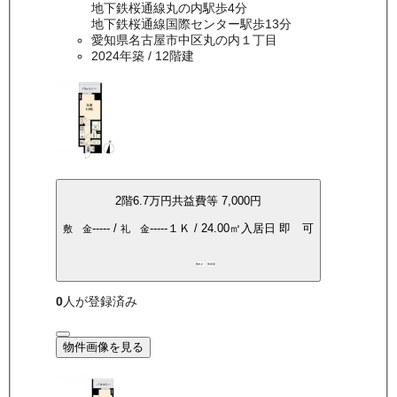
地下鉄桜通線丸の内駅歩4分
地下鉄桜通線国際センター駅歩13分
愛知県名古屋市中区丸の内１丁目
2024年築
/ 12階建
2
階
6.7万
円
共益費等
7,000円
-----
/
-----
１Ｋ
/
24.00
㎡
入居日
即 可
敷 金
礼 金
敷礼0
角部屋
0
人が登録済み
物件画像を見る