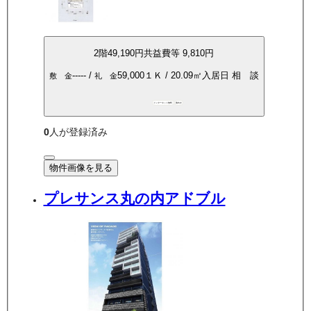
2
階
49,190
円
共益費等
9,810円
-----
/
59,000
１Ｋ
/
20.09
㎡
入居日
相 談
敷 金
礼 金
インターネット無料
南向き
0
人が登録済み
物件画像を見る
プレサンス丸の内アドブル