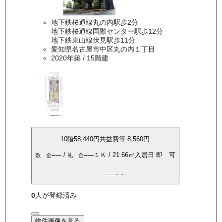
地下鉄桜通線丸の内駅歩2分
地下鉄桜通線国際センター駅歩12分
地下鉄東山線伏見駅歩11分
愛知県名古屋市中区丸の内１丁目
2020年築
/ 15階建
10
階
58,440
円
共益費等
8,560円
-----
/
-----
１Ｋ
/
21.66
㎡
入居日
即 可
敷 金
礼 金
インターネット無料
敷礼0
0
人が登録済み
物件画像を見る