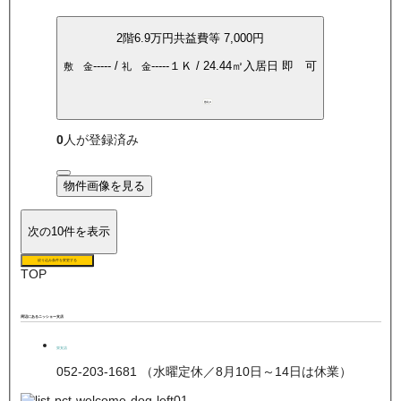
2
階
6.9万
円
共益費等
7,000円
-----
/
-----
１Ｋ
/
24.44
㎡
入居日
即 可
敷 金
礼 金
敷礼0
0
人が登録済み
物件画像を見る
次の10件を表示
絞り込み条件を変更する
TOP
周辺にあるニッショー支店
栄支店
052-203-1681 （水曜定休／8月10日～14日は休業）