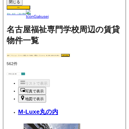
閉じる
保存
賃貸
愛知・岐阜・三重の
学生
名古屋福祉専門学校周辺の賃貸
物件一覧
条件
マンション・アパート / 家賃（0 〜 70,000） / 間取り（ワンルーム・1K, 1DK, 1LDK, 2K, 2DK）
条件を指定
562
件
リストで表示
写真で表示
地図で表示
M-Luxe丸の内