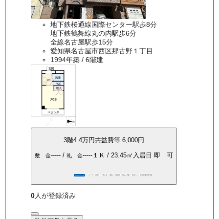
地下鉄桜通線国際センター駅歩8分
地下鉄鶴舞線丸の内駅歩6分
全線名古屋駅歩15分
愛知県名古屋市西区那古野１丁目
1994年築
/ 6階建
3
階
4.4万
円
共益費等
6,000円
-----
/
-----
１Ｋ
/
23.45
㎡
入居日
即 可
敷 金
礼 金
インターネット無料
P空き有
敷礼0
角部屋
保証人不要
都市ガス
家具家電付帯可能
360°パノラマ
0
人が登録済み