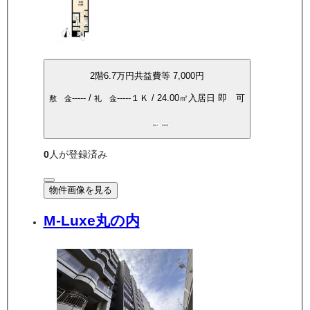
2
階
6.7万
円
共益費等
7,000円
-----
/
-----
１Ｋ
/
24.00
㎡
入居日
即 可
敷 金
礼 金
敷礼0
角部屋
0
人が登録済み
物件画像を見る
M-Luxe丸の内