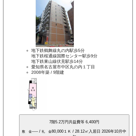
地下鉄鶴舞線丸の内駅歩5分
地下鉄桜通線国際センター駅歩9分
地下鉄東山線伏見駅歩14分
愛知県名古屋市中区丸の内１丁目
2008年築
/ 9階建
7
階
5.2万
円
共益費等
6,400円
-----
/
80,000
１Ｋ
/
28.12
㎡
入居日
2026年10月中
敷 金
礼 金