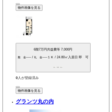
物件画像を見る
6
階
7万
円
共益費等
7,000円
-----
/
-----
１Ｋ
/
24.80
㎡
入居日
即 可
敷 金
礼 金
敷礼0
角部屋
南向き
0
人が登録済み
物件画像を見る
グランツ丸の内