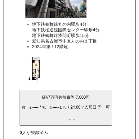
地下鉄鶴舞線丸の内駅歩4分
地下鉄桜通線国際センター駅歩4分
地下鉄鶴舞線浅間町駅歩15分
愛知県名古屋市中区丸の内１丁目
2024年築
/ 12階建
6
階
7万
円
共益費等
7,000円
-----
/
-----
１Ｋ
/
24.00
㎡
入居日
即 可
敷 金
礼 金
敷礼0
角部屋
0
人が登録済み