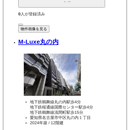
敷礼0
角部屋
0
人が登録済み
物件画像を見る
M-Luxe丸の内
地下鉄鶴舞線丸の内駅歩4分
地下鉄桜通線国際センター駅歩4分
地下鉄鶴舞線浅間町駅歩15分
愛知県名古屋市中区丸の内１丁目
2024年築
/ 12階建