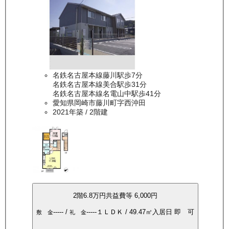
名鉄名古屋本線藤川駅歩7分
名鉄名古屋本線美合駅歩31分
名鉄名古屋本線名電山中駅歩41分
愛知県岡崎市藤川町字西沖田
2021年築
/ 2階建
2
階
6.8万
円
共益費等
6,000円
-----
/
-----
１ＬＤＫ
/
49.47
㎡
入居日
即 可
敷 金
礼 金