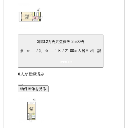
3
階
3.2万
円
共益費等
3,500円
-----
/
-----
１Ｋ
/
21.00
㎡
入居日
相 談
敷 金
礼 金
インターネット無料
敷礼0
0
人が登録済み
物件画像を見る