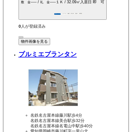
-----
/
-----
１Ｋ
/
32.09
㎡
入居日
即 可
敷 金
礼 金
インターネット無料
P空き有
敷礼0
角部屋
360°パノラマ
0
人が登録済み
物件画像を見る
プルミエプランタン
名鉄名古屋本線藤川駅歩4分
名鉄名古屋本線美合駅歩32分
名鉄名古屋本線名電山中駅歩40分
愛知県岡崎市藤川町字一里山北