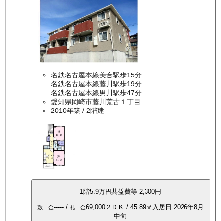
名鉄名古屋本線美合駅歩15分
名鉄名古屋本線藤川駅歩19分
名鉄名古屋本線男川駅歩47分
愛知県岡崎市藤川荒古１丁目
2010年築
/ 2階建
1
階
5.9万
円
共益費等
2,300円
-----
/
69,000
２ＤＫ
/
45.89
㎡
入居日
2026年8月
敷 金
礼 金
中旬