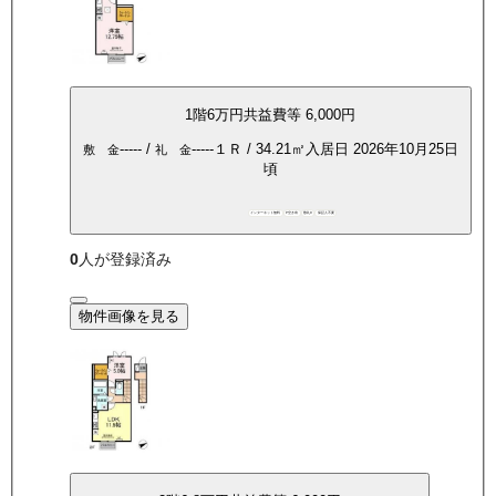
1
階
6万
円
共益費等
6,000円
-----
/
-----
１Ｒ
/
34.21
㎡
入居日
2026年10月25日
敷 金
礼 金
頃
インターネット無料
P空き有
敷礼0
保証人不要
0
人が登録済み
物件画像を見る