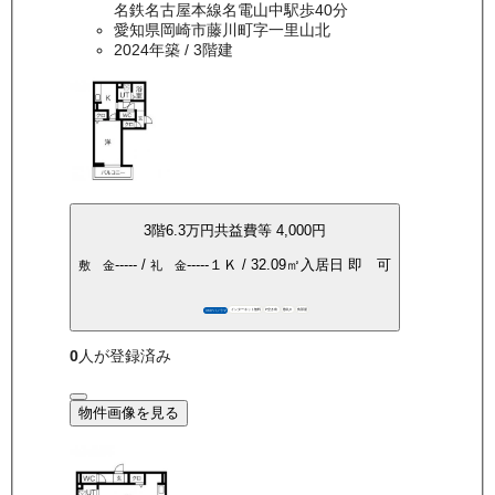
名鉄名古屋本線名電山中駅歩40分
愛知県岡崎市藤川町字一里山北
2024年築
/ 3階建
3
階
6.3万
円
共益費等
4,000円
-----
/
-----
１Ｋ
/
32.09
㎡
入居日
即 可
敷 金
礼 金
インターネット無料
P空き有
敷礼0
角部屋
360°パノラマ
0
人が登録済み
物件画像を見る