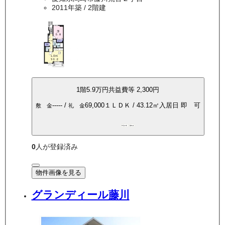
2011年築
/ 2階建
1
階
5.9万
円
共益費等
2,300円
-----
/
69,000
１ＬＤＫ
/
43.12
㎡
入居日
即 可
敷 金
礼 金
P空き有
南向き
0
人が登録済み
物件画像を見る
グランディール藤川