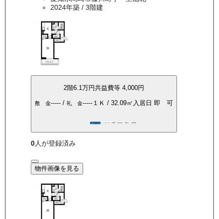
2024年築
/ 3階建
2
階
6.1万
円
共益費等
4,000円
-----
/
-----
１Ｋ
/
32.09
㎡
入居日
即 可
敷 金
礼 金
インターネット無料
P空き有
敷礼0
角部屋
360°パノラマ
0
人が登録済み
物件画像を見る