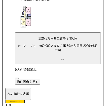
1
階
5.9万
円
共益費等
2,300円
-----
/
69,000
２ＤＫ
/
45.89
㎡
入居日
2026年8月
敷 金
礼 金
中旬
P空き有
0
人が登録済み
物件画像を見る
次の10件を表示
絞り込み条件を変更する
TOP