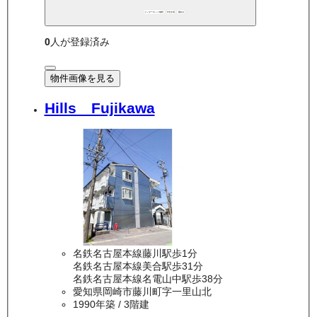
インターネット無料
P空き有
敷礼0
0
人が登録済み
物件画像を見る
Hills Fujikawa
名鉄名古屋本線藤川駅歩1分
名鉄名古屋本線美合駅歩31分
名鉄名古屋本線名電山中駅歩38分
愛知県岡崎市藤川町字一里山北
1990年築
/ 3階建