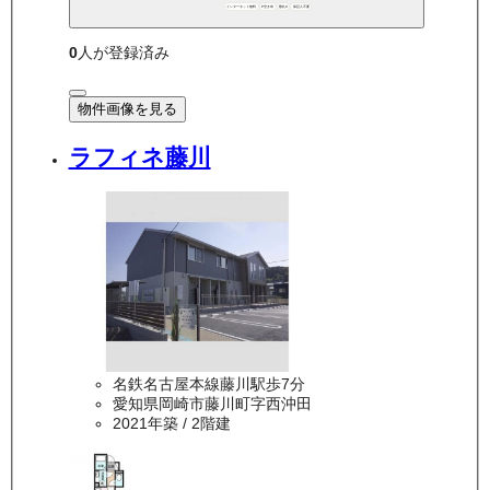
インターネット無料
P空き有
敷礼0
保証人不要
0
人が登録済み
物件画像を見る
ラフィネ藤川
名鉄名古屋本線藤川駅歩7分
愛知県岡崎市藤川町字西沖田
2021年築
/ 2階建