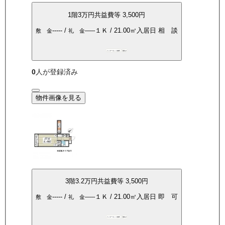
1
階
3万
円
共益費等
3,500円
-----
/
-----
１Ｋ
/
21.00
㎡
入居日
相 談
敷 金
礼 金
インターネット無料
敷礼0
0
人が登録済み
物件画像を見る
3
階
3.2万
円
共益費等
3,500円
-----
/
-----
１Ｋ
/
21.00
㎡
入居日
即 可
敷 金
礼 金
インターネット無料
敷礼0