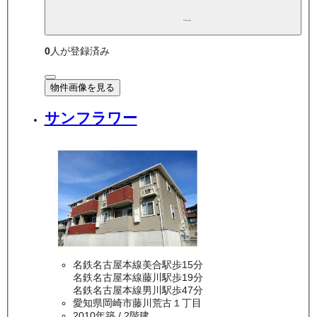
P空き有
0
人が登録済み
物件画像を見る
サンフラワー
名鉄名古屋本線美合駅歩15分
名鉄名古屋本線藤川駅歩19分
名鉄名古屋本線男川駅歩47分
愛知県岡崎市藤川荒古１丁目
2010年築
/ 2階建