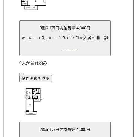
3
階
6.1万
円
共益費等
4,000円
-----
/
-----
１Ｒ
/
29.71
㎡
入居日
相 談
敷 金
礼 金
インターネット無料
P空き有
敷礼0
0
人が登録済み
物件画像を見る
2
階
6.1万
円
共益費等
4,000円