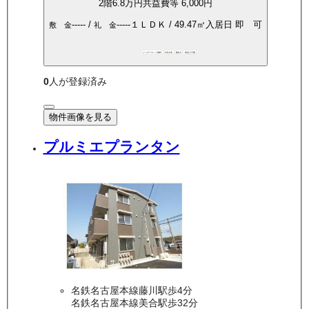
2
階
6.8万
円
共益費等
6,000円
-----
/
-----
１ＬＤＫ
/
49.47
㎡
入居日
即 可
敷 金
礼 金
インターネット無料
P空き有
敷礼0
保証人不要
0
人が登録済み
物件画像を見る
プルミエプランタン
名鉄名古屋本線藤川駅歩4分
名鉄名古屋本線美合駅歩32分