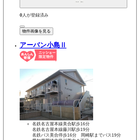
P空き有
南向き
0
人が登録済み
物件画像を見る
アーバン小島Ⅱ
名鉄名古屋本線美合駅歩16分
名鉄名古屋本線藤川駅歩19分
名鉄バス美合停歩16分 岡崎駅までバス19分