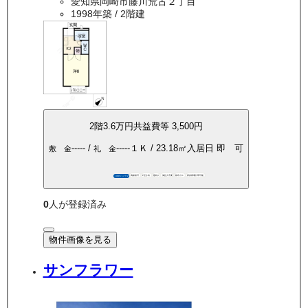
愛知県岡崎市藤川荒古２丁目
1998年築
/ 2階建
2
階
3.6万
円
共益費等
3,500円
-----
/
-----
１Ｋ
/
23.18
㎡
入居日
即 可
敷 金
礼 金
高齢者可
P空き有
敷礼0
保証人不要
都市ガス
家具家電付帯可能
360°パノラマ
0
人が登録済み
物件画像を見る
サンフラワー