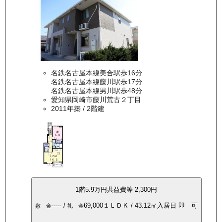
名鉄名古屋本線美合駅歩16分
名鉄名古屋本線藤川駅歩17分
名鉄名古屋本線男川駅歩48分
愛知県岡崎市藤川荒古２丁目
2011年築
/ 2階建
1
階
5.9万
円
共益費等
2,300円
-----
/
69,000
１ＬＤＫ
/
43.12
㎡
入居日
即 可
敷 金
礼 金