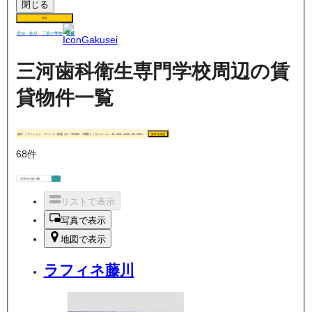
閉じる
保存
賃貸
愛知・岐阜・三重の
学生
三河歯科衛生専門学校周辺の賃
貸物件一覧
条件
マンション・アパート / 家賃（0 〜 70,000） / 間取り（ワンルーム・1K, 1DK, 1LDK, 2K, 2DK）
条件を指定
68
件
リストで表示
写真で表示
地図で表示
ラフィネ藤川