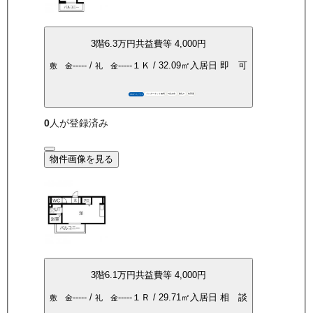
3
階
6.3万
円
共益費等
4,000円
-----
/
-----
１Ｋ
/
32.09
㎡
入居日
即 可
敷 金
礼 金
インターネット無料
P空き有
敷礼0
角部屋
360°パノラマ
0
人が登録済み
物件画像を見る
3
階
6.1万
円
共益費等
4,000円
-----
/
-----
１Ｒ
/
29.71
㎡
入居日
相 談
敷 金
礼 金