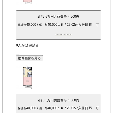
2
階
3.5万
円
共益費等
4,500円
40,000
/
40,000
１Ｋ
/
28.02
㎡
入居日
即 可
保証金
償 却
インターネット無料
P空き有
保証人不要
0
人が登録済み
物件画像を見る
2
階
3.5万
円
共益費等
4,500円
40,000
/
40,000
１Ｋ
/
28.02
㎡
入居日
即 可
保証金
償 却