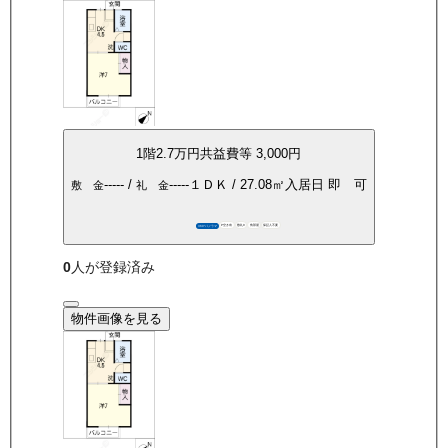
1
階
2.7万
円
共益費等
3,000円
-----
/
-----
１ＤＫ
/
27.08
㎡
入居日
即 可
敷 金
礼 金
P空き有
敷礼0
角部屋
保証人不要
360°パノラマ
0
人が登録済み
物件画像を見る