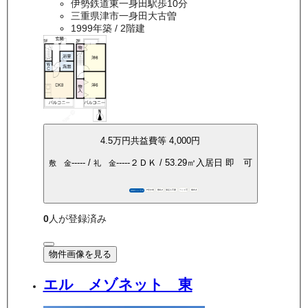
伊勢鉄道東一身田駅歩10分
三重県津市一身田大古曽
1999年築
/ 2階建
4.5万
円
共益費等
4,000円
-----
/
-----
２ＤＫ
/
53.29
㎡
入居日
即 可
敷 金
礼 金
P空き有
敷礼0
保証人不要
ペット可
南向き
360°パノラマ
0
人が登録済み
物件画像を見る
エル メゾネット 東