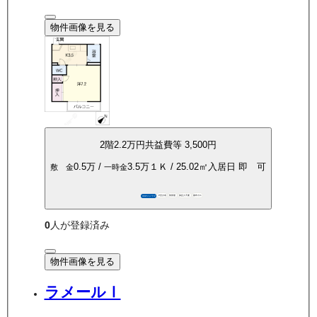
物件画像を見る
2
階
2.2万
円
共益費等
3,500円
0.5万
/
3.5万
１Ｋ
/
25.02
㎡
入居日
即 可
敷 金
一時金
P空き有
角部屋
保証人不要
都市ガス
360°パノラマ
0
人が登録済み
物件画像を見る
ラメールⅠ