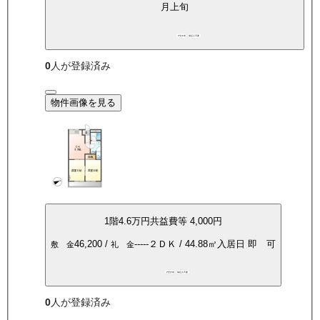
月上旬
P空き有
保証人不要
0
人が登録済み
物件画像を見る
1
階
4.6万
円
共益費等
4,000円
46,200
/
-----
２ＤＫ
/
44.88
㎡
入居日
即 可
敷 金
礼 金
P空き有
保証人不要
0
人が登録済み