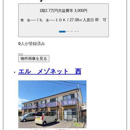
1
階
2.7万
円
共益費等
3,000円
-----
/
-----
１ＤＫ
/
27.08
㎡
入居日
即 可
敷 金
礼 金
P空き有
敷礼0
保証人不要
360°パノラマ
0
人が登録済み
物件画像を見る
エル メゾネット 西