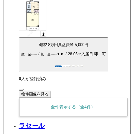
4
階
2.8万
円
共益費等
5,000円
-----
/
-----
１Ｋ
/
28.05
㎡
入居日
即 可
敷 金
礼 金
インターネット無料
P空き有
敷礼0
南向き
360°パノラマ
0
人が登録済み
物件画像を見る
全件表示する（全
4
件）
ラセール