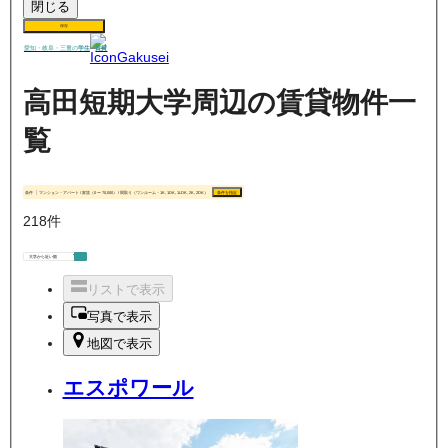
閉じる
保存
賃貸
愛知・岐阜・三重の
学生
高田短期大学周辺の賃貸物件一
覧
条件
マンション・アパート / 家賃（0 〜 70,000） / 間取り（ワンルーム・1K, 1DK, 1LDK, 2K, 2DK）
条件を指定
218
件
リストで表示
写真で表示
地図で表示
エスポワール