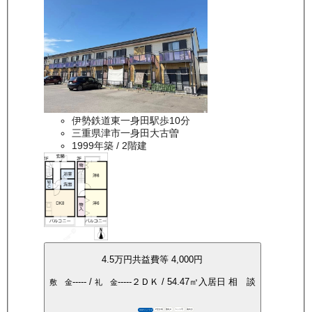
伊勢鉄道東一身田駅歩10分
三重県津市一身田大古曽
1999年築
/ 2階建
4.5万
円
共益費等
4,000円
-----
/
-----
２ＤＫ
/
54.47
㎡
入居日
相 談
敷 金
礼 金
P空き有
敷礼0
ペット可
南向き
360°パノラマ