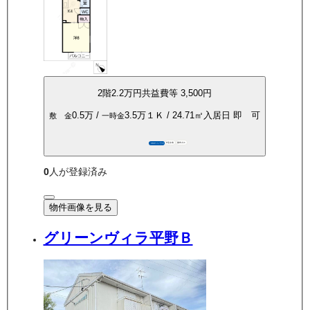
2
階
2.2万
円
共益費等
3,500円
0.5万
/
3.5万
１Ｋ
/
24.71
㎡
入居日
即 可
敷 金
一時金
P空き有
都市ガス
360°パノラマ
0
人が登録済み
物件画像を見る
グリーンヴィラ平野Ｂ