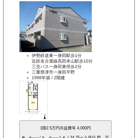
伊勢鉄道東一身田駅歩1分
近鉄名古屋線高田本山駅歩10分
三交バス一身田東停歩2分
三重県津市一身田平野
1998年築
/ 2階建
1
階
2.5万
円
共益費等
4,000円
-----
/
-----
１Ｋ
/
24.75
㎡
入居日
即 可
敷 金
礼 金