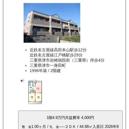
近鉄名古屋線高田本山駅歩12分
近鉄名古屋線江戸橋駅歩29分
三重県津市岩崎病院前（三重県）停歩4分
三重県津市一身田町
1996年築
/ 2階建
1
階
4.9万
円
共益費等
4,000円
1.00ヶ月
/
-----
２ＤＫ
/
44.88
㎡
入居日
2026年8
敷 金
礼 金