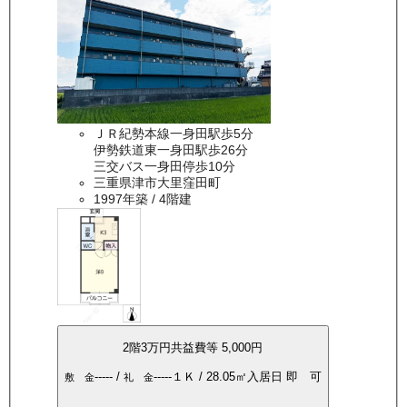
ＪＲ紀勢本線一身田駅歩5分
伊勢鉄道東一身田駅歩26分
三交バス一身田停歩10分
三重県津市大里窪田町
1997年築
/ 4階建
2
階
3万
円
共益費等
5,000円
-----
/
-----
１Ｋ
/
28.05
㎡
入居日
即 可
敷 金
礼 金