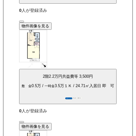
0
人が登録済み
物件画像を見る
2
階
2.2万
円
共益費等
3,500円
0.5万
/
3.5万
１Ｋ
/
24.71
㎡
入居日
即 可
敷 金
一時金
P空き有
都市ガス
360°パノラマ
0
人が登録済み
物件画像を見る