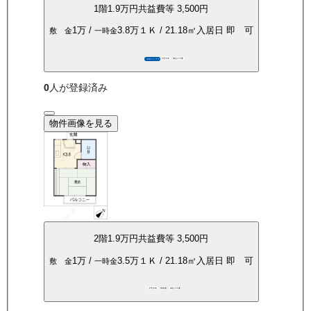
1
階
1.9万
円
共益費等
3,500円
1万
/
3.8万
１Ｋ
/
21.18
㎡
入居日
即 可
敷 金
一時金
P空き有
保証人不要
360°パノラマ
0
人が登録済み
物件画像を見る
2
階
1.9万
円
共益費等
3,500円
1万
/
3.5万
１Ｋ
/
21.18
㎡
入居日
即 可
敷 金
一時金
P空き有
角部屋
保証人不要