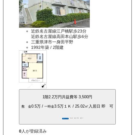
近鉄名古屋線江戸橋駅歩23分
近鉄名古屋線高田本山駅歩6分
三重県津市一身田平野
1992年築
/ 2階建
1
階
2.2万
円
共益費等
3,500円
0.5万
/
3.5万
１Ｋ
/
25.02
㎡
入居日
即 可
敷 金
一時金
P空き有
保証人不要
都市ガス
360°パノラマ
0
人が登録済み