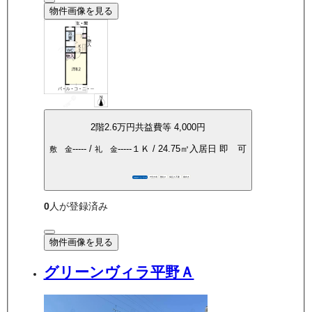
物件画像を見る
2
階
2.6万
円
共益費等
4,000円
-----
/
-----
１Ｋ
/
24.75
㎡
入居日
即 可
敷 金
礼 金
P空き有
敷礼0
保証人不要
南向き
360°パノラマ
0
人が登録済み
物件画像を見る
グリーンヴィラ平野Ａ