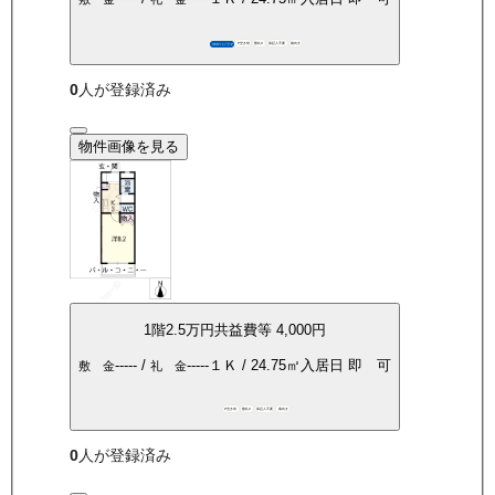
P空き有
敷礼0
保証人不要
南向き
360°パノラマ
0
人が登録済み
物件画像を見る
1
階
2.5万
円
共益費等
4,000円
-----
/
-----
１Ｋ
/
24.75
㎡
入居日
即 可
敷 金
礼 金
P空き有
敷礼0
保証人不要
南向き
0
人が登録済み