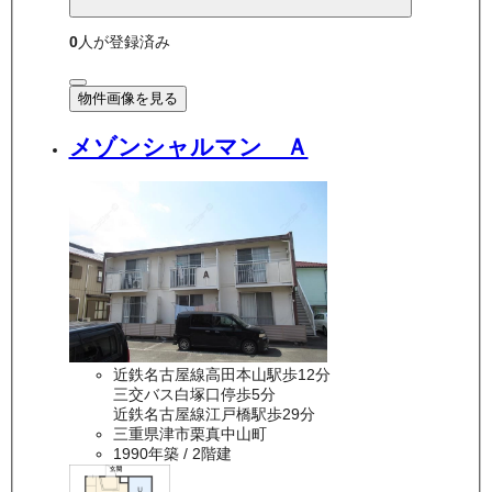
0
人が登録済み
物件画像を見る
メゾンシャルマン Ａ
近鉄名古屋線高田本山駅歩12分
三交バス白塚口停歩5分
近鉄名古屋線江戸橋駅歩29分
三重県津市栗真中山町
1990年築
/ 2階建