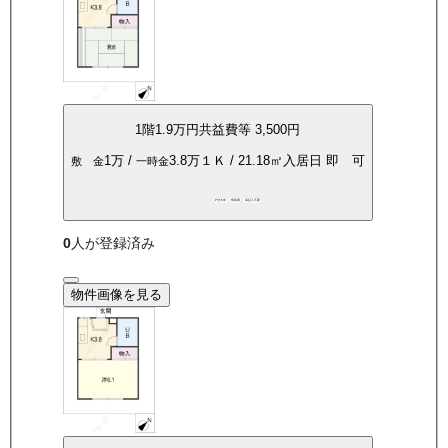
1
階
1.9万
円
共益費等
3,500円
1万
/
3.8万
１Ｋ
/
21.18
㎡
入居日
即 可
敷 金
一時金
P空き有
角部屋
保証人不要
0
人が登録済み
物件画像を見る