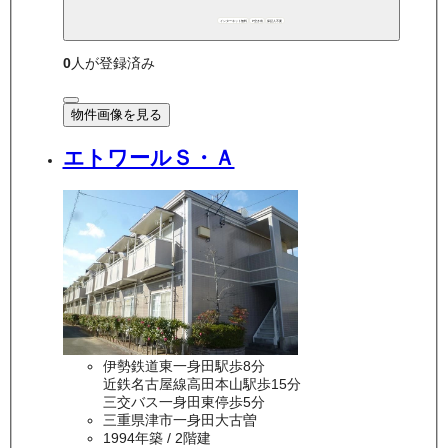
インターネット無料
P空き有
保証人不要
0
人が登録済み
物件画像を見る
エトワールＳ・Ａ
伊勢鉄道東一身田駅歩8分
近鉄名古屋線高田本山駅歩15分
三交バス一身田東停歩5分
三重県津市一身田大古曽
1994年築
/ 2階建