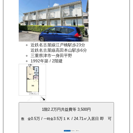
近鉄名古屋線江戸橋駅歩23分
近鉄名古屋線高田本山駅歩6分
三重県津市一身田平野
1992年築
/ 2階建
1
階
2.2万
円
共益費等
3,500円
0.5万
/
3.5万
１Ｋ
/
24.71
㎡
入居日
即 可
敷 金
一時金
P空き有
都市ガス
360°パノラマ