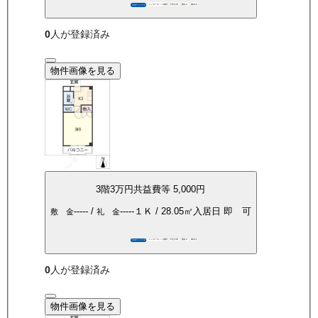
インターネット無料
P空き有
敷礼0
南向き
360°パノラマ
0
人が登録済み
物件画像を見る
3
階
3万
円
共益費等
5,000円
-----
/
-----
１Ｋ
/
28.05
㎡
入居日
即 可
敷 金
礼 金
インターネット無料
P空き有
敷礼0
南向き
360°パノラマ
0
人が登録済み
物件画像を見る