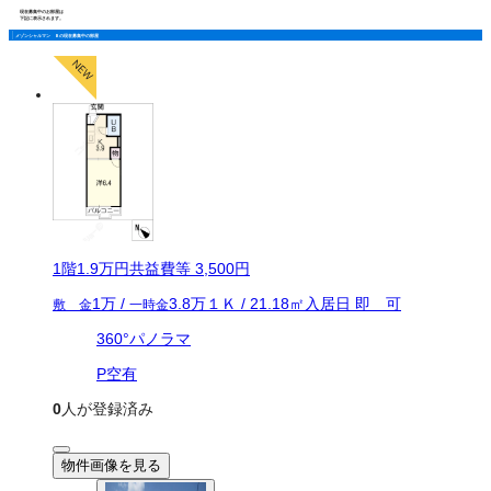
現在募集中のお部屋は
下記に表示されます。
メゾンシャルマン Ｂの現在募集中の部屋
1
階
1.9万
円
共益費等
3,500円
1万
/
3.8万
１Ｋ
/
21.18
㎡
入居日
即 可
敷 金
一時金
360°パノラマ
P空有
0
人が登録済み
物件画像を見る