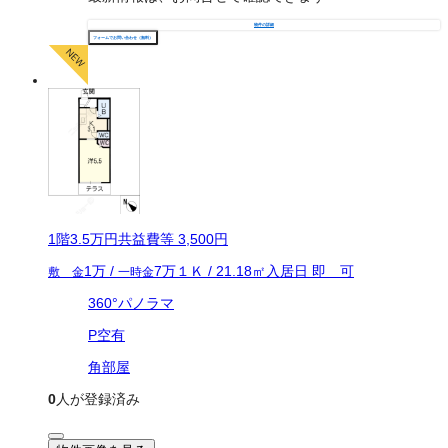
物件の詳細
フォームでお問い合わせ（無料）
1
階
3.5万
円
共益費等
3,500円
1万
/
7万
１Ｋ
/
21.18
㎡
入居日
即 可
敷 金
一時金
360°パノラマ
P空有
角部屋
0
人が登録済み