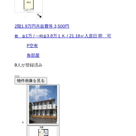
2
階
1.9万
円
共益費等
3,500円
1万
/
3.8万
１Ｋ
/
21.18
㎡
入居日
即 可
敷 金
一時金
P空有
角部屋
0
人が登録済み
物件画像を見る