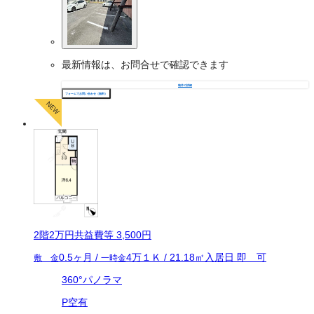
最新情報は、お問合せで確認できます
物件の詳細
フォームでお問い合わせ（無料）
2
階
2万
円
共益費等
3,500円
0.5ヶ月
/
4万
１Ｋ
/
21.18
㎡
入居日
即 可
敷 金
一時金
360°パノラマ
P空有