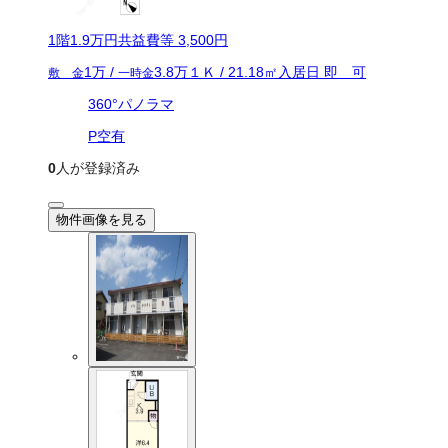
1
階
1.9万
円
共益費等
3,500円
1万
/
3.8万
１Ｋ
/
21.18
㎡
入居日
即 可
敷 金
一時金
360°パノラマ
P空有
0
人が登録済み
物件画像を見る