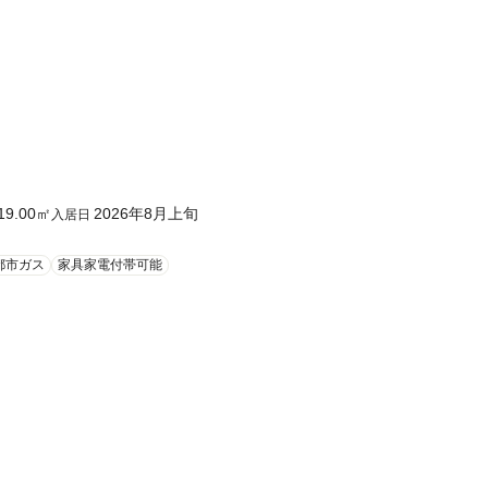
19.00
㎡
2026年8月上旬
入居日
都市ガス
家具家電付帯可能