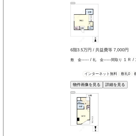
6
階
3.5万
円
/ 共益費等
7,000円
-----
/
-----
１Ｒ
/
敷 金
礼 金
間取り
インターネット無料
敷礼0
物件画像を見る
詳細を見る