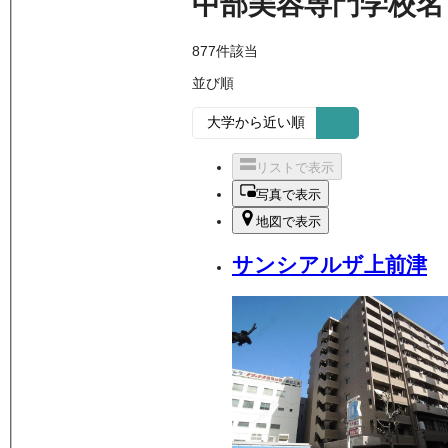
中部美容専門学校名
877
件該当
並び順
リストで表示
写真で表示
地図で表示
サンシアルザ上前津