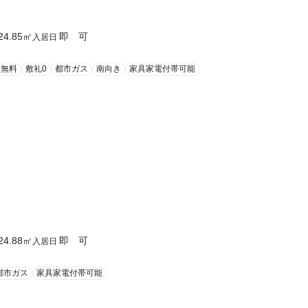
24.85
㎡
即 可
入居日
ト無料
敷礼0
都市ガス
南向き
家具家電付帯可能
24.88
㎡
即 可
入居日
都市ガス
家具家電付帯可能