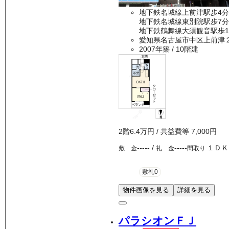
地下鉄名城線上前津駅歩4分
地下鉄名城線東別院駅歩7分
地下鉄鶴舞線大須観音駅歩1
愛知県名古屋市中区上前津
2007年築
/ 10階建
2
階
6.4万
円
/ 共益費等
7,000円
-----
/
-----
１ＤＫ
敷 金
礼 金
間取り
敷礼0
物件画像を見る
詳細を見る
パラシオンＦＪ