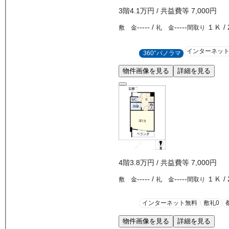
3
階
4.1万
円
/ 共益費等
7,000円
-----
/
-----
１Ｋ
/
敷 金
礼 金
間取り
インターネッ
360°パノラマ
物件画像を見る
詳細を見る
4
階
3.8万
円
/ 共益費等
7,000円
-----
/
-----
１Ｋ
/
敷 金
礼 金
間取り
インターネット無料
敷礼0
物件画像を見る
詳細を見る