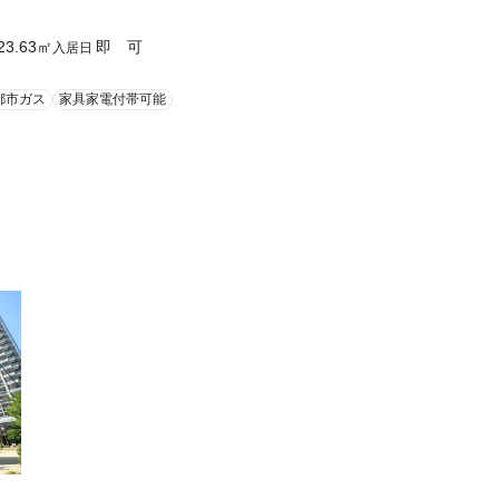
23.63
㎡
即 可
入居日
都市ガス
家具家電付帯可能