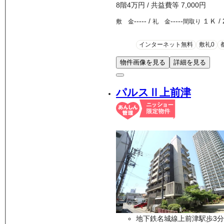
8
階
4万
円
/ 共益費等
7,000円
-----
/
-----
１Ｋ
/
敷 金
礼 金
間取り
インターネット無料
敷礼0
物件画像を見る
詳細を見る
パルスⅡ上前津
地下鉄名城線上前津駅歩3分