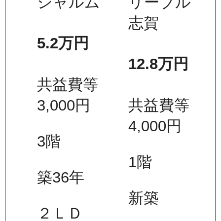
シャルム
リーブル
志賀
5.2万
円
12.8万
円
共益費等
3,000
円
共益費等
4,000
円
3
階
1
階
築36年
新築
２ＬＤ