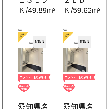
１ＳＬＤ
２ＬＤ
Ｋ
/
49.89
m²
Ｋ
/
59.62
m²
間取り
間取り
愛知県名
愛知県名