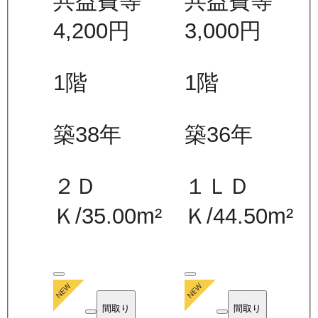
共益費等
共益費等
4,200
円
3,000
円
1
階
1
階
築38年
築36年
２Ｄ
１ＬＤ
Ｋ
/
35.00
m²
Ｋ
/
44.50
m²
間取り
間取り