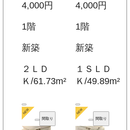
4,000
円
4,000
円
1
階
1
階
新築
新築
２ＬＤ
１ＳＬＤ
Ｋ
/
61.73
m²
Ｋ
/
49.89
m²
間取り
間取り