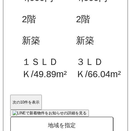
2
階
2
階
新築
新築
１ＳＬＤ
３ＬＤ
Ｋ
/
49.89
m²
Ｋ
/
66.04
m²
次の10件を表示
地域を指定