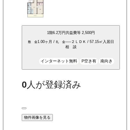
1
階
6.2万
円
共益費等
2,500円
1.00ヶ月
/
-----
２ＬＤＫ
/
57.15
㎡
入居日
敷 金
礼 金
相 談
インターネット無料
P空き有
南向き
0
人が登録済み
物件画像を見る