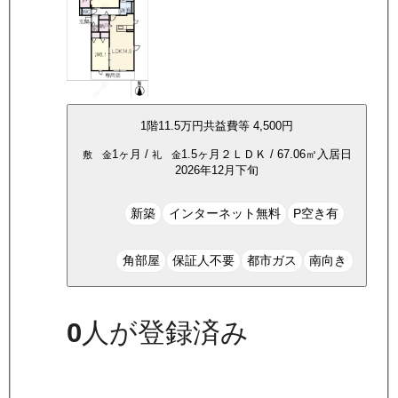
1
階
11.5万
円
共益費等
4,500円
1ヶ月
/
1.5ヶ月
２ＬＤＫ
/
67.06
㎡
入居日
敷 金
礼 金
2026年12月下旬
新築
インターネット無料
P空き有
角部屋
保証人不要
都市ガス
南向き
0
人が登録済み