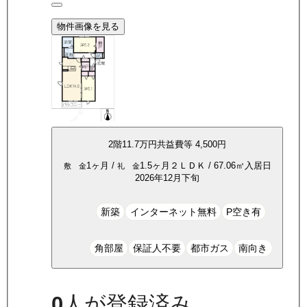
物件画像を見る
2
階
11.7万
円
共益費等
4,500円
1ヶ月
/
1.5ヶ月
２ＬＤＫ
/
67.06
㎡
入居日
敷 金
礼 金
2026年12月下旬
新築
インターネット無料
P空き有
角部屋
保証人不要
都市ガス
南向き
0
人が登録済み