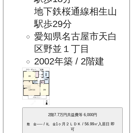
地下鉄桜通線相生山
駅歩29分
愛知県名古屋市天白
区野並１丁目
2002年築
/ 2階建
2
階
7.7万
円
共益費等
6,000円
-----
/
1ヶ月
２ＬＤＫ
/
56.99
㎡
入居日
即
敷 金
礼 金
可