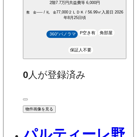
2
階
7.7万
円
共益費等
6,000円
-----
/
77,000
２ＬＤＫ
/
56.99
㎡
入居日
2026
敷 金
礼 金
年8月25日頃
P空き有
角部屋
360°パノラマ
保証人不要
0
人が登録済み
物件画像を見る
パルティーレ野