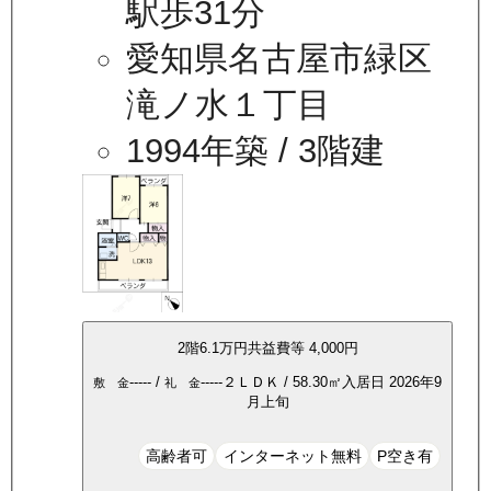
駅歩31分
愛知県名古屋市緑区
滝ノ水１丁目
1994年築
/ 3階建
2
階
6.1万
円
共益費等
4,000円
-----
/
-----
２ＬＤＫ
/
58.30
㎡
入居日
2026年9
敷 金
礼 金
月上旬
高齢者可
インターネット無料
P空き有