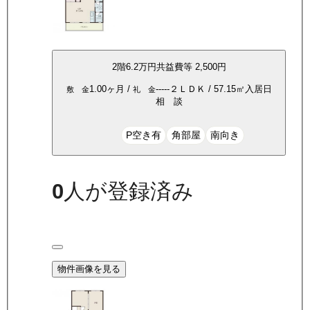
2
階
6.2万
円
共益費等
2,500円
1.00ヶ月
/
-----
２ＬＤＫ
/
57.15
㎡
入居日
敷 金
礼 金
相 談
P空き有
角部屋
南向き
0
人が登録済み
物件画像を見る