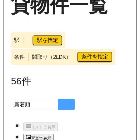
貸物件一覧
駅を指定
駅
条件を指定
条件
間取り（2LDK）
56
件
リストで表示
写真で表示