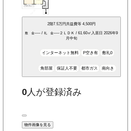
2
階
7.5万
円
共益費等
4,500円
-----
/
-----
２ＬＤＫ
/
61.60
㎡
入居日
2026年9
敷 金
礼 金
月中旬
インターネット無料
P空き有
敷礼0
角部屋
保証人不要
都市ガス
南向き
0
人が登録済み
物件画像を見る