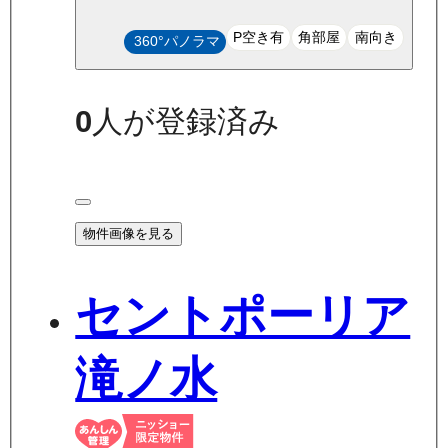
P空き有
角部屋
南向き
360°パノラマ
0
人が登録済み
物件画像を見る
セントポーリア
滝ノ水