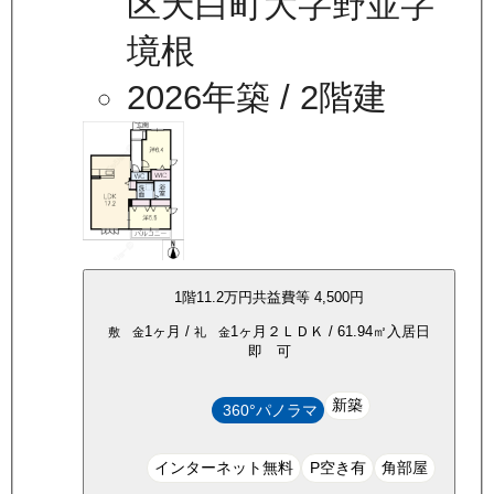
区天白町大字野並字
境根
2026年築
/ 2階建
1
階
11.2万
円
共益費等
4,500円
1ヶ月
/
1ヶ月
２ＬＤＫ
/
61.94
㎡
入居日
敷 金
礼 金
即 可
新築
360°パノラマ
インターネット無料
P空き有
角部屋