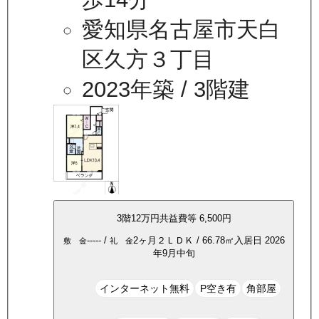
愛知県名古屋市天白
区久方３丁目
2023年築
/ 3階建
3
階
12万
円
共益費等
6,500円
-----
/
2ヶ月
２ＬＤＫ
/
66.78
㎡
入居日
2026
敷 金
礼 金
年9月中旬
インターネット無料
P空き有
角部屋