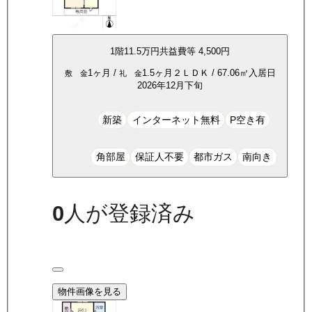
1
階
11.5万
円
共益費等
4,500円
1ヶ月
/
1.5ヶ月
２ＬＤＫ
/
67.06
㎡
入居日
敷 金
礼 金
2026年12月下旬
新築
インターネット無料
P空き有
角部屋
保証人不要
都市ガス
南向き
0
人が登録済み
物件画像を見る