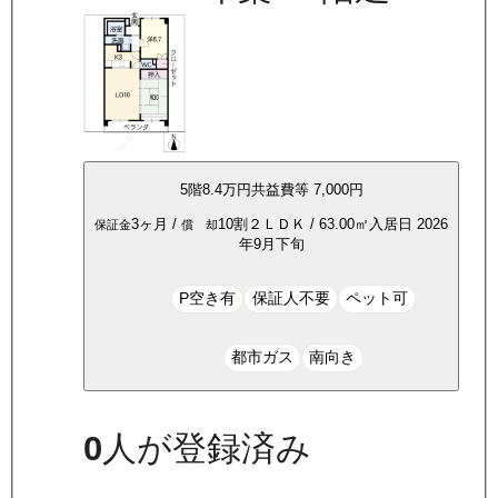
5
階
8.4万
円
共益費等
7,000円
3ヶ月
/
10割
２ＬＤＫ
/
63.00
㎡
入居日
2026
保証金
償 却
年9月下旬
P空き有
保証人不要
ペット可
都市ガス
南向き
0
人が登録済み