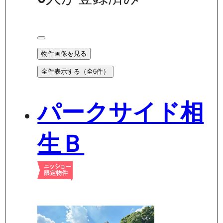
物件画像を見る
全件表示する（全
6
件）
パークサイド相
生Ｂ